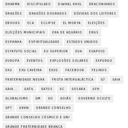
DHARMA
DISCIPULADO
DJWHAL KHUL
DRACONIANOS
DRAGÕES
DRAGÕES DOURADOS
DÚVIDAS DOS LEITORES
EBOOKS
ECA
ECLIPSE
EL MORYA
ELEIÇÕES
ELEIÇÕES MUNICIPAIS
ERA DE AQUÁRIO
ERGS
ESPANHA
ESPIRITUALIDADE
ESTADOS UNIDOS
ESTATUTO SOCIAL
EU SUPERIOR
EUA
EUAPOIO
EUROPA
EVENTOS
EXPLOSÕES SOLARES
EXPURGO
EXU
EXU CAVEIRA
EXUS
FACEBOOK
FELINOS
FRATERNIDADE NEGRA
FROTA INTERGALÁCTICA
G7
GAIA
GAIA...
GATIL
GATOS
GC
GESARA
GFH
GLOBALISMO
GM
GO
GOIÁS
GOVERNO OCULTO
GPT
GRAN
GRANDE CONSELHO
GRANDE CONSELHO CÓSMICO E UNI
GRANDE FRATERNIDADE BRANCA