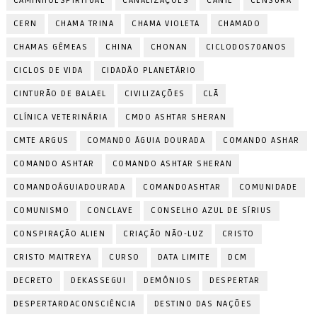
CAMINHOESPIRITUAL
CANALIZAÇÕES
CANIL
CENSURA
CERN
CHAMA TRINA
CHAMA VIOLETA
CHAMADO
CHAMAS GÊMEAS
CHINA
CHONAN
CICLODOS70ANOS
CICLOS DE VIDA
CIDADÃO PLANETÁRIO
CINTURÃO DE BALAEL
CIVILIZAÇÕES
CLÃ
CLÍNICA VETERINÁRIA
CMDO ASHTAR SHERAN
CMTE ARGUS
COMANDO ÁGUIA DOURADA
COMANDO ASHAR
COMANDO ASHTAR
COMANDO ASHTAR SHERAN
COMANDOÁGUIADOURADA
COMANDOASHTAR
COMUNIDADE
COMUNISMO
CONCLAVE
CONSELHO AZUL DE SÍRIUS
CONSPIRAÇÃO ALIEN
CRIAÇÃO NÃO-LUZ
CRISTO
CRISTO MAITREYA
CURSO
DATA LIMITE
DCM
DECRETO
DEKASSEGUI
DEMÔNIOS
DESPERTAR
DESPERTARDACONSCIÊNCIA
DESTINO DAS NAÇÕES