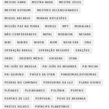
MEISHU-SAMA
MESTRA NADA
MESTRE JESUS
MESTRE KUTHUMI
MESTRES ASCENSIONADOS
MIGUEL ARCANJO
MINHAS REFLEXÕES
MISSÃO PAZ NA TERRA
MORGS
MPT
MURALHAS
NÃO-CONFEDERADOS
NATAL
NEBADON
NESARA
NIBI
NIBIRU
NIHON
NOM
NOVA ERA
ONU
OPERAÇÃO BRASIL
OPERAÇÃO RESGATE
ORAÇÕES
ORBS
ORIENTE MÉDIO
ORIGENS
OTAN
PAI JOÃO DE ANGOLA
PAI JOÃO DE ARUANDA
PAI MICAH
PAI QUIRINO
PAÍSES DA OTAN
PANDEMIAS/EPIDEMIAS
PEDRAS NO CAMINHO
PEREGRINO DA LUZ
PLANO DIVINO
PLÊIADES
PLEIADIANOS
POLÔNIA
PORTAIS
PORTAIS DE LUZ
PORTUGAL
POVO DE ARUANDA
PRETOS VELHOS
PRÍNCIPE PLANETÁRIO