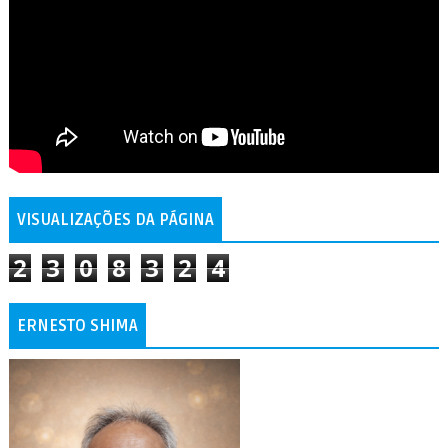
VISUALIZAÇÕES DA PÁGINA
2
3
0
8
3
2
4
ERNESTO SHIMA