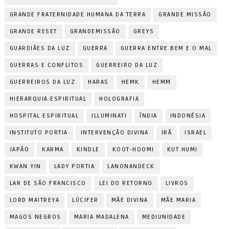
GRANDE FRATERNIDADE HUMANA DA TERRA
GRANDE MISSÃO
GRANDE RESET
GRANDEMISSÃO
GREYS
GUARDIÃES DA LUZ
GUERRA
GUERRA ENTRE BEM E O MAL
GUERRAS E CONFLITOS
GUERREIRO DA LUZ
GUERREIROS DA LUZ
HARAS
HEMK
HEMM
HIERARQUIA ESPIRITUAL
HOLOGRAFIA
HOSPITAL ESPIRITUAL
ILLUMINATI
ÍNDIA
INDONÉSIA
INSTITUTO PORTIA
INTERVENÇÃO DIVINA
IRÃ
ISRAEL
JAPÃO
KARMA
KINDLE
KOOT-HOOMI
KUT HUMI
KWAN YIN
LADY PORTIA
LANONANDECK
LAR DE SÃO FRANCISCO
LEI DO RETORNO
LIVROS
LORD MAITREYA
LÚCIFER
MÃE DIVINA
MÃE MARIA
MAGOS NEGROS
MARIA MADALENA
MEDIUNIDADE