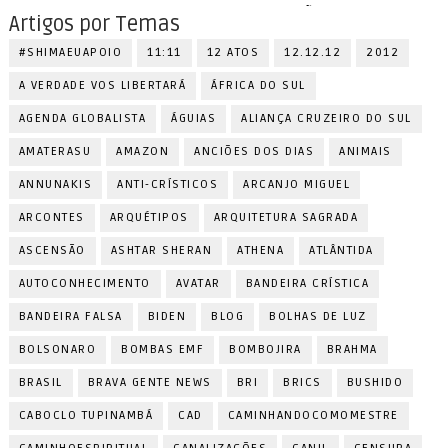
Artigos por Temas
#SHIMAEUAPOIO
11:11
12 ATOS
12.12.12
2012
A VERDADE VOS LIBERTARÁ
ÁFRICA DO SUL
AGENDA GLOBALISTA
ÁGUIAS
ALIANÇA CRUZEIRO DO SUL
AMATERASU
AMAZON
ANCIÕES DOS DIAS
ANIMAIS
ANNUNAKIS
ANTI-CRÍSTICOS
ARCANJO MIGUEL
ARCONTES
ARQUÉTIPOS
ARQUITETURA SAGRADA
ASCENSÃO
ASHTAR SHERAN
ATHENA
ATLÂNTIDA
AUTOCONHECIMENTO
AVATAR
BANDEIRA CRÍSTICA
BANDEIRA FALSA
BIDEN
BLOG
BOLHAS DE LUZ
BOLSONARO
BOMBAS EMF
BOMBOJIRA
BRAHMA
BRASIL
BRAVA GENTE NEWS
BRI
BRICS
BUSHIDO
CABOCLO TUPINAMBÁ
CAD
CAMINHANDOCOMOMESTRE