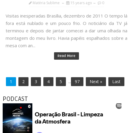
Matéria Sublime
15 years ago
0
Visitas inesperadas Brasília, dezembro de 2011 O tempo lá
fora está nublado e um pouco frio. O noticiário da TV já
terminou e depois de jantar comecei a dar uma olhada na
montagem do meu livro. Havia papéis espalhados sobre a
mesa com an...
Read More
1
2
3
4
5
...
97
Next »
Last
PODCAST