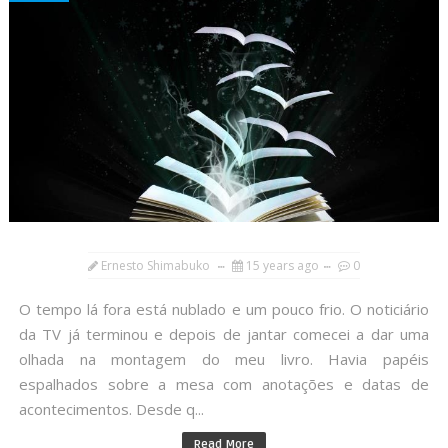
Ernesto Shimabuko
15 years ago
0
O tempo lá fora está nublado e um pouco frio. O noticiário
da TV já terminou e depois de jantar comecei a dar uma
olhada na montagem do meu livro. Havia papéis
espalhados sobre a mesa com anotações e datas de
acontecimentos. Desde q...
Read More