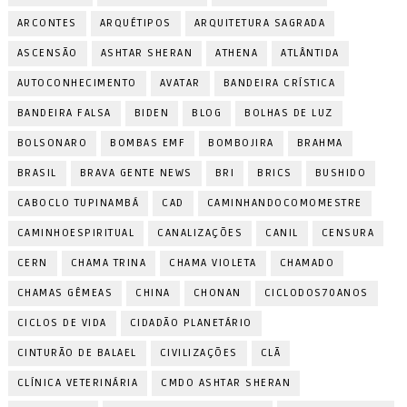
ARCONTES
ARQUÉTIPOS
ARQUITETURA SAGRADA
ASCENSÃO
ASHTAR SHERAN
ATHENA
ATLÂNTIDA
AUTOCONHECIMENTO
AVATAR
BANDEIRA CRÍSTICA
BANDEIRA FALSA
BIDEN
BLOG
BOLHAS DE LUZ
BOLSONARO
BOMBAS EMF
BOMBOJIRA
BRAHMA
BRASIL
BRAVA GENTE NEWS
BRI
BRICS
BUSHIDO
CABOCLO TUPINAMBÁ
CAD
CAMINHANDOCOMOMESTRE
CAMINHOESPIRITUAL
CANALIZAÇÕES
CANIL
CENSURA
CERN
CHAMA TRINA
CHAMA VIOLETA
CHAMADO
CHAMAS GÊMEAS
CHINA
CHONAN
CICLODOS70ANOS
CICLOS DE VIDA
CIDADÃO PLANETÁRIO
CINTURÃO DE BALAEL
CIVILIZAÇÕES
CLÃ
CLÍNICA VETERINÁRIA
CMDO ASHTAR SHERAN