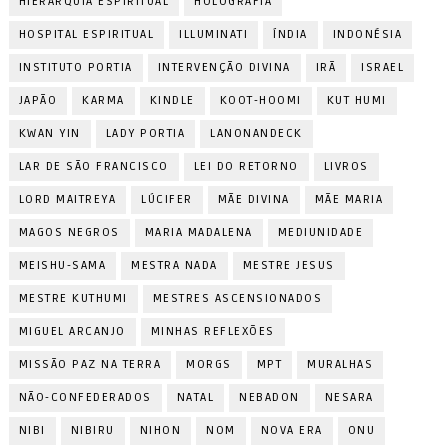
HIERARQUIA ESPIRITUAL
HOLOGRAFIA
HOSPITAL ESPIRITUAL
ILLUMINATI
ÍNDIA
INDONÉSIA
INSTITUTO PORTIA
INTERVENÇÃO DIVINA
IRÃ
ISRAEL
JAPÃO
KARMA
KINDLE
KOOT-HOOMI
KUT HUMI
KWAN YIN
LADY PORTIA
LANONANDECK
LAR DE SÃO FRANCISCO
LEI DO RETORNO
LIVROS
LORD MAITREYA
LÚCIFER
MÃE DIVINA
MÃE MARIA
MAGOS NEGROS
MARIA MADALENA
MEDIUNIDADE
MEISHU-SAMA
MESTRA NADA
MESTRE JESUS
MESTRE KUTHUMI
MESTRES ASCENSIONADOS
MIGUEL ARCANJO
MINHAS REFLEXÕES
MISSÃO PAZ NA TERRA
MORGS
MPT
MURALHAS
NÃO-CONFEDERADOS
NATAL
NEBADON
NESARA
NIBI
NIBIRU
NIHON
NOM
NOVA ERA
ONU