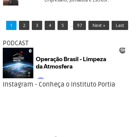
1
2
3
4
5
...
97
Next »
Last
PODCAST
Instagram - Conheça o Instituto Portia