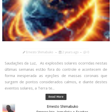
Ernesto Shimabuko
2 years ago
0
Saudações da Luz, As explosões solares ocorridas nestas
últimas semanas estão fora do controle e acontecem de
forma inesperada as ejeções de massas coronais que
surgem de pontos considerados calmos, e diante destes
eventos solares, a Terra te...
Read More
Ernesto Shimabuko
Empresário, Jornalista e Escritor.