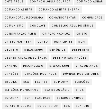
CMTE ARGUS
COMANDO ÁGUIA DOURADA
COMANDO ASHAR
COMANDO ASHTAR
COMANDO ASHTAR SHERAN
COMANDOÁGUIADOURADA
COMANDOASHTAR
COMUNIDADE
COMUNISMO
CONCLAVE
CONSELHO AZUL DE SÍRIUS
CONSPIRAÇÃO ALIEN
CRIAÇÃO NÃO-LUZ
CRISTO
CRISTO MAITREYA
CURSO
DATA LIMITE
DCM
DECRETO
DEKASSEGUI
DEMÔNIOS
DESPERTAR
DESPERTARDACONSCIÊNCIA
DESTINO DAS NAÇÕES
DHARMA
DISCIPULADO
DJWHAL KHUL
DRACONIANOS
DRAGÕES
DRAGÕES DOURADOS
DÚVIDAS DOS LEITORES
EBOOKS
ECA
ECLIPSE
EL MORYA
ELEIÇÕES
ELEIÇÕES MUNICIPAIS
ERA DE AQUÁRIO
ERGS
ESPANHA
ESPIRITUALIDADE
ESTADOS UNIDOS
ESTATUTO SOCIAL
EU SUPERIOR
EUA
EUAPOIO