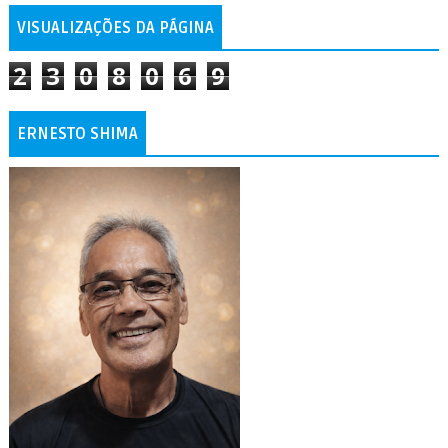
VISUALIZAÇÕES DA PÁGINA
2
3
0
8
0
6
9
ERNESTO SHIMA