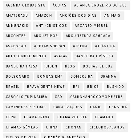
AGENDA GLOBALISTA
ÁGUIAS
ALIANÇA CRUZEIRO DO SUL
AMATERASU
AMAZON
ANCIÕES DOS DIAS
ANIMAIS
ANNUNAKIS
ANTI-CRÍSTICOS
ARCANJO MIGUEL
ARCONTES
ARQUÉTIPOS
ARQUITETURA SAGRADA
ASCENSÃO
ASHTAR SHERAN
ATHENA
ATLÂNTIDA
AUTOCONHECIMENTO
AVATAR
BANDEIRA CRÍSTICA
BANDEIRA FALSA
BIDEN
BLOG
BOLHAS DE LUZ
BOLSONARO
BOMBAS EMF
BOMBOJIRA
BRAHMA
BRASIL
BRAVA GENTE NEWS
BRI
BRICS
BUSHIDO
CABOCLO TUPINAMBÁ
CAD
CAMINHANDOCOMOMESTRE
CAMINHOESPIRITUAL
CANALIZAÇÕES
CANIL
CENSURA
CERN
CHAMA TRINA
CHAMA VIOLETA
CHAMADO
CHAMAS GÊMEAS
CHINA
CHONAN
CICLODOS70ANOS
CICLOS DE VIDA
CIDADÃO PLANETÁRIO