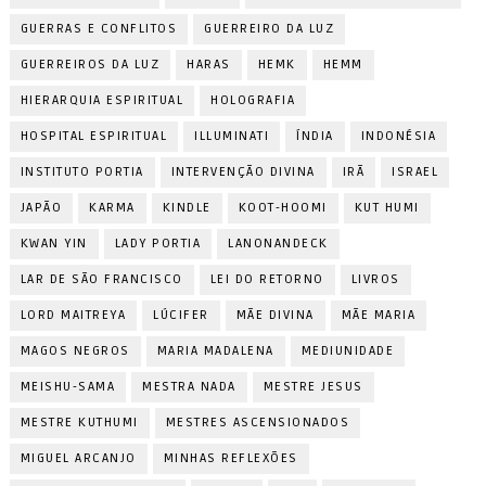
GUERRAS E CONFLITOS
GUERREIRO DA LUZ
GUERREIROS DA LUZ
HARAS
HEMK
HEMM
HIERARQUIA ESPIRITUAL
HOLOGRAFIA
HOSPITAL ESPIRITUAL
ILLUMINATI
ÍNDIA
INDONÉSIA
INSTITUTO PORTIA
INTERVENÇÃO DIVINA
IRÃ
ISRAEL
JAPÃO
KARMA
KINDLE
KOOT-HOOMI
KUT HUMI
KWAN YIN
LADY PORTIA
LANONANDECK
LAR DE SÃO FRANCISCO
LEI DO RETORNO
LIVROS
LORD MAITREYA
LÚCIFER
MÃE DIVINA
MÃE MARIA
MAGOS NEGROS
MARIA MADALENA
MEDIUNIDADE
MEISHU-SAMA
MESTRA NADA
MESTRE JESUS
MESTRE KUTHUMI
MESTRES ASCENSIONADOS
MIGUEL ARCANJO
MINHAS REFLEXÕES