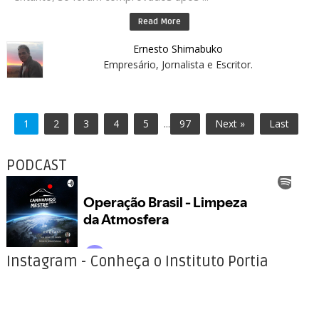
Read More
Ernesto Shimabuko
Empresário, Jornalista e Escritor.
1
2
3
4
5
...
97
Next »
Last
PODCAST
Instagram - Conheça o Instituto Portia