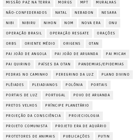
MISSÃO PAZ NA TERRA
MORGS
MPT
MURALHAS
NÃO-CONFEDERADOS
NATAL
NEBADON
NESARA
NIBI
NIBIRU
NIHON
NOM
NOVA ERA
ONU
OPERAÇÃO BRASIL
OPERAÇÃO RESGATE
ORAÇÕES
ORBS
ORIENTE MÉDIO
ORIGENS
OTAN
PAI JOÃO DE ANGOLA
PAI JOÃO DE ARUANDA
PAI MICAH
PAI QUIRINO
PAÍSES DA OTAN
PANDEMIAS/EPIDEMIAS
PEDRAS NO CAMINHO
PEREGRINO DA LUZ
PLANO DIVINO
PLÊIADES
PLEIADIANOS
POLÔNIA
PORTAIS
PORTAIS DE LUZ
PORTUGAL
POVO DE ARUANDA
PRETOS VELHOS
PRÍNCIPE PLANETÁRIO
PROJEÇÃO DA CONSCIÊNCIA
PROJECIOLOGIA
PROJETO COMUNISTA
PROJETO ERA DE AQUÁRIO
PROTETORES DE ANIMAIS
PUBLICAÇÕES
PUTIN