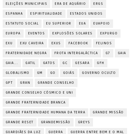
ELEIÇÕES MUNICIPAIS
ERA DE AQUÁRIO
ERGS
ESPANHA
ESPIRITUALIDADE
ESTADOS UNIDOS
ESTATUTO SOCIAL
EU SUPERIOR
EUA
EUAPOIO
EUROPA
EVENTOS
EXPLOSÕES SOLARES
EXPURGO
EXU
EXU CAVEIRA
EXUS
FACEBOOK
FELINOS
FRATERNIDADE NEGRA
FROTA INTERGALÁCTICA
G7
GAIA
GAIA...
GATIL
GATOS
GC
GESARA
GFH
GLOBALISMO
GM
GO
GOIÁS
GOVERNO OCULTO
GPT
GRAN
GRANDE CONSELHO
GRANDE CONSELHO CÓSMICO E UNI
GRANDE FRATERNIDADE BRANCA
GRANDE FRATERNIDADE HUMANA DA TERRA
GRANDE MISSÃO
GRANDE RESET
GRANDEMISSÃO
GREYS
GUARDIÃES DA LUZ
GUERRA
GUERRA ENTRE BEM E O MAL