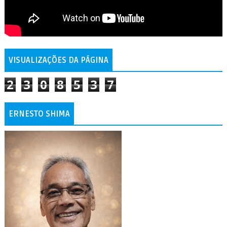
VISUALIZAÇÕES DA PÁGINA
2
3
0
8
5
3
7
ERNESTO SHIMA