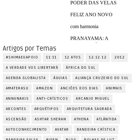
Artigos por Temas
#SHIMAEUAPOIO
11:11
12 ATOS
12.12.12
2012
A VERDADE VOS LIBERTARÁ
ÁFRICA DO SUL
AGENDA GLOBALISTA
ÁGUIAS
ALIANÇA CRUZEIRO DO SUL
AMATERASU
AMAZON
ANCIÕES DOS DIAS
ANIMAIS
ANNUNAKIS
ANTI-CRÍSTICOS
ARCANJO MIGUEL
ARCONTES
ARQUÉTIPOS
ARQUITETURA SAGRADA
ASCENSÃO
ASHTAR SHERAN
ATHENA
ATLÂNTIDA
AUTOCONHECIMENTO
AVATAR
BANDEIRA CRÍSTICA
BANDEIRA FALSA
BIDEN
BLOG
BOLHAS DE LUZ