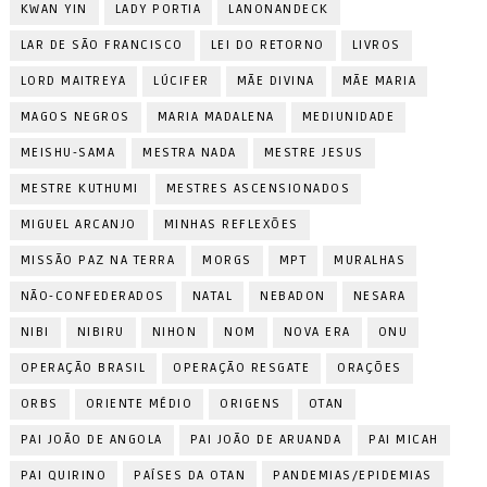
KWAN YIN
LADY PORTIA
LANONANDECK
LAR DE SÃO FRANCISCO
LEI DO RETORNO
LIVROS
LORD MAITREYA
LÚCIFER
MÃE DIVINA
MÃE MARIA
MAGOS NEGROS
MARIA MADALENA
MEDIUNIDADE
MEISHU-SAMA
MESTRA NADA
MESTRE JESUS
MESTRE KUTHUMI
MESTRES ASCENSIONADOS
MIGUEL ARCANJO
MINHAS REFLEXÕES
MISSÃO PAZ NA TERRA
MORGS
MPT
MURALHAS
NÃO-CONFEDERADOS
NATAL
NEBADON
NESARA
NIBI
NIBIRU
NIHON
NOM
NOVA ERA
ONU
OPERAÇÃO BRASIL
OPERAÇÃO RESGATE
ORAÇÕES
ORBS
ORIENTE MÉDIO
ORIGENS
OTAN
PAI JOÃO DE ANGOLA
PAI JOÃO DE ARUANDA
PAI MICAH
PAI QUIRINO
PAÍSES DA OTAN
PANDEMIAS/EPIDEMIAS