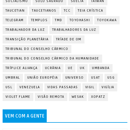
SOCIALISMO
SOLO SAGRADO
SUÉCIA
TAIWAN
TAUCETIAN
TAUCETIANOS
TCC
TEIA CRÍSTICA
TELEGRAM
TEMPLOS
TMD
TOYOHASHI
TOYOKAWA
TRABALHADOR DA LUZ
TRABALHADORES DA LUZ
TRANSIÇÃO PLANETÁRIA
TRÍADE DE OM
TRIBUNAL DO CONSELHO CÁRMICO
TRIBUNAL DO CONSELHO CÁRMICO DA HUMANIDADE
TRÍPLICE ALIANÇA
UCRÂNIA
UE
UK
UMBANDA
UMBRAL
UNIÃO EUROPÉIA
UNIVERSO
USAT
USG
USL
VENEZUELA
VIDAS PASSADAS
VIGIL
VIGÍLIA
VIOLET FLAME
VISÃO REMOTA
WESAK
XOPATZ
VEM COM A GENTE