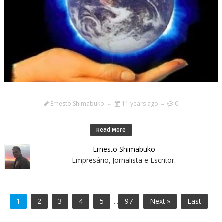
Ernesto Shimabuko
11 years ago
0
Read More
Ernesto Shimabuko
Empresário, Jornalista e Escritor.
1
2
3
4
5
...
97
Next »
Last