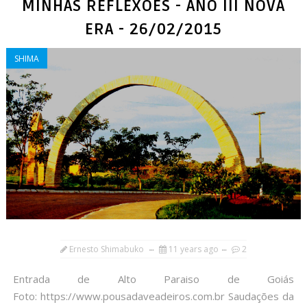
MINHAS REFLEXÕES - ANO III NOVA
ERA - 26/02/2015
SHIMA
Ernesto Shimabuko
11 years ago
2
Entrada de Alto Paraiso de Goiás
Foto: https://www.pousadaveadeiros.com.br Saudações da