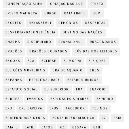
CONSPIRAÇÃO ALIEN
CRIAÇÃO NÃO-LUZ
CRISTO
CRISTO MAITREYA
CURSO
DATA LIMITE
DCM
DECRETO
DEKASSEGUI
DEMÔNIOS
DESPERTAR
DESPERTARDACONSCIÊNCIA
DESTINO DAS NAÇÕES
DHARMA
DISCIPULADO
DJWHAL KHUL
DRACONIANOS
DRAGÕES
DRAGÕES DOURADOS
DÚVIDAS DOS LEITORES
EBOOKS
ECA
ECLIPSE
EL MORYA
ELEIÇÕES
ELEIÇÕES MUNICIPAIS
ERA DE AQUÁRIO
ERGS
ESPANHA
ESPIRITUALIDADE
ESTADOS UNIDOS
ESTATUTO SOCIAL
EU SUPERIOR
EUA
EUAPOIO
EUROPA
EVENTOS
EXPLOSÕES SOLARES
EXPURGO
EXU
EXU CAVEIRA
EXUS
FACEBOOK
FELINOS
FRATERNIDADE NEGRA
FROTA INTERGALÁCTICA
G7
GAIA
GAIA...
GATIL
GATOS
GC
GESARA
GFH