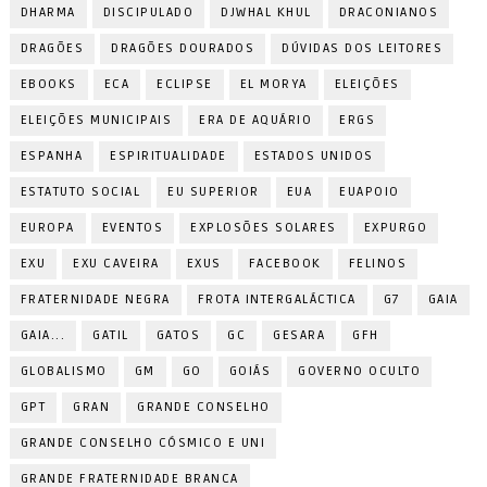
DHARMA
DISCIPULADO
DJWHAL KHUL
DRACONIANOS
DRAGÕES
DRAGÕES DOURADOS
DÚVIDAS DOS LEITORES
EBOOKS
ECA
ECLIPSE
EL MORYA
ELEIÇÕES
ELEIÇÕES MUNICIPAIS
ERA DE AQUÁRIO
ERGS
ESPANHA
ESPIRITUALIDADE
ESTADOS UNIDOS
ESTATUTO SOCIAL
EU SUPERIOR
EUA
EUAPOIO
EUROPA
EVENTOS
EXPLOSÕES SOLARES
EXPURGO
EXU
EXU CAVEIRA
EXUS
FACEBOOK
FELINOS
FRATERNIDADE NEGRA
FROTA INTERGALÁCTICA
G7
GAIA
GAIA...
GATIL
GATOS
GC
GESARA
GFH
GLOBALISMO
GM
GO
GOIÁS
GOVERNO OCULTO
GPT
GRAN
GRANDE CONSELHO
GRANDE CONSELHO CÓSMICO E UNI
GRANDE FRATERNIDADE BRANCA