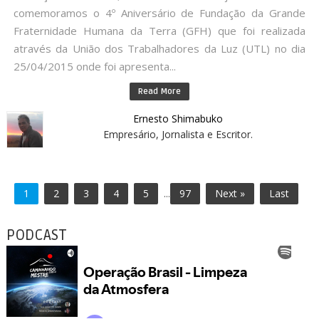
comemoramos o 4º Aniversário de Fundação da Grande
Fraternidade Humana da Terra (GFH) que foi realizada
através da União dos Trabalhadores da Luz (UTL) no dia
25/04/2015 onde foi apresenta...
Read More
Ernesto Shimabuko
Empresário, Jornalista e Escritor.
1
2
3
4
5
...
97
Next »
Last
PODCAST