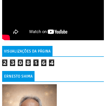
VISUALIZAÇÕES DA PÁGINA
2
3
0
8
1
6
4
ERNESTO SHIMA