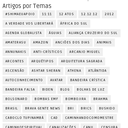
Artigos por Temas
#SHIMAEUAPOIO
11:11
12 ATOS
12.12.12
2012
A VERDADE VOS LIBERTARÁ
ÁFRICA DO SUL
AGENDA GLOBALISTA
ÁGUIAS
ALIANÇA CRUZEIRO DO SUL
AMATERASU
AMAZON
ANCIÕES DOS DIAS
ANIMAIS
ANNUNAKIS
ANTI-CRÍSTICOS
ARCANJO MIGUEL
ARCONTES
ARQUÉTIPOS
ARQUITETURA SAGRADA
ASCENSÃO
ASHTAR SHERAN
ATHENA
ATLÂNTIDA
AUTOCONHECIMENTO
AVATAR
BANDEIRA CRÍSTICA
BANDEIRA FALSA
BIDEN
BLOG
BOLHAS DE LUZ
BOLSONARO
BOMBAS EMF
BOMBOJIRA
BRAHMA
BRASIL
BRAVA GENTE NEWS
BRI
BRICS
BUSHIDO
CABOCLO TUPINAMBÁ
CAD
CAMINHANDOCOMOMESTRE
CAMINHOESPIRITUAL
CANALIZAÇÕES
CANIL
CENSURA