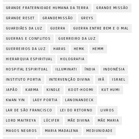
GRANDE FRATERNIDADE HUMANA DA TERRA
GRANDE MISSÃO
GRANDE RESET
GRANDEMISSÃO
GREYS
GUARDIÃES DA LUZ
GUERRA
GUERRA ENTRE BEM E O MAL
GUERRAS E CONFLITOS
GUERREIRO DA LUZ
GUERREIROS DA LUZ
HARAS
HEMK
HEMM
HIERARQUIA ESPIRITUAL
HOLOGRAFIA
HOSPITAL ESPIRITUAL
ILLUMINATI
ÍNDIA
INDONÉSIA
INSTITUTO PORTIA
INTERVENÇÃO DIVINA
IRÃ
ISRAEL
JAPÃO
KARMA
KINDLE
KOOT-HOOMI
KUT HUMI
KWAN YIN
LADY PORTIA
LANONANDECK
LAR DE SÃO FRANCISCO
LEI DO RETORNO
LIVROS
LORD MAITREYA
LÚCIFER
MÃE DIVINA
MÃE MARIA
MAGOS NEGROS
MARIA MADALENA
MEDIUNIDADE