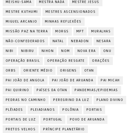
MEISHU-SAMA
MESTRA NADA
MESTRE JESUS
MESTRE KUTHUMI
MESTRES ASCENSIONADOS
MIGUEL ARCANJO
MINHAS REFLEXÕES
MISSÃO PAZ NA TERRA
MORGS
MPT
MURALHAS
NÃO-CONFEDERADOS
NATAL
NEBADON
NESARA
NIBI
NIBIRU
NIHON
NOM
NOVA ERA
ONU
OPERAÇÃO BRASIL
OPERAÇÃO RESGATE
ORAÇÕES
ORBS
ORIENTE MÉDIO
ORIGENS
OTAN
PAI JOÃO DE ANGOLA
PAI JOÃO DE ARUANDA
PAI MICAH
PAI QUIRINO
PAÍSES DA OTAN
PANDEMIAS/EPIDEMIAS
PEDRAS NO CAMINHO
PEREGRINO DA LUZ
PLANO DIVINO
PLÊIADES
PLEIADIANOS
POLÔNIA
PORTAIS
PORTAIS DE LUZ
PORTUGAL
POVO DE ARUANDA
PRETOS VELHOS
PRÍNCIPE PLANETÁRIO