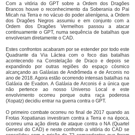
Com a vitória do GPT sobre a Ordem dos Dragões
Brancos houve o reconhecimento da Soberania do Pai
Micah na Terra e no vácuo do poder alienígena, a Ordem
dos Dragões Negros assumiu e em conjunto com a
Ordem dos Dragões Vermelhos passou a atacar
continuamente o GPT, numa sequência de batalhas que
envolveram diretamente o CAD.
Estes confrontos acabaram por se estender por todo este
Quadrante da Via Láctea com o foco das batalhas
acontecendo na Constelação de Draco e depois se
expandindo por outras regiões do espaço cósmico
alcançando as Galáxias de Andrômeda e de Arconis no
ano de 2018. Agora estão ocorrendo intensas batalhas na
Galáxia de Evadon. A Galáxia de Arconis é a única que
não pertence ao nosso Universo Local e este
envolvimento ocorreu porque outra raça poderosa
(Xopatz) decidiu entrar na guerra contra o GPT.
O primeiro combate ocorreu no final de 2017 quando as
Frotas Xopatianas investiram contra a Terra e na época,
ocorreu uma ação direta de ataque contra o NA (Quartel
General do CAD) e neste confronto a vitória do CAD se