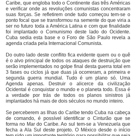
Caribe, que engloba todo o Continente das três Américas
e verificar onde as revoluções comunistas concentraram
suas forças. Se refletirem onde tudo começou tem-se o
ponto focal que se transformou na semente do que viria a
ser no futuro toda a América Latina e com que finalidade
foi implantado o Comunismo deste lado do Ocidente.
Cuba sedia esta base e o Foro de São Paulo revela a
agenda criada pela Internacional Comunista.
Do outro lado deste conflito fica evidente quem ou o quê
é o alvo principal de todos os ataques de destruição que
serão implementados no golpe final desta guerra total em
3 fases ou ciclos já que duas já ocorreram, a primeira e
segunda guerra mundial. Tudo é um plano só. Uma
Agenda apenas. Destruir o alicerce da civilização
Ocidental é conquistar o mundo e o planeta todo. Essa é
a verdade por trás de todos os planos sinistros já
implantados há mais de dois séculos no mundo inteiro.
Se perceberem as Ilhas do Caribe tendo Cuba na cabeça
de comando, é possível identificar o Cinturão que se
forma no Mar do Caribe. Ao sul tem-se a Venezuela que
fecha a Ala Sul deste projeto. O México desde o início
tem sido um importante território para possibilitar que seja