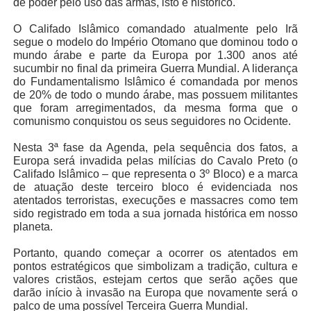
de poder pelo uso das armas, isto é histórico.
O Califado Islâmico comandado atualmente pelo Irã
segue o modelo do Império Otomano que dominou todo o
mundo árabe e parte da Europa por 1.300 anos até
sucumbir no final da primeira Guerra Mundial. A liderança
do Fundamentalismo Islâmico é comandada por menos
de 20% de todo o mundo árabe, mas possuem militantes
que foram arregimentados, da mesma forma que o
comunismo conquistou os seus seguidores no Ocidente.
Nesta 3ª fase da Agenda, pela sequência dos fatos, a
Europa será invadida pelas milícias do Cavalo Preto (o
Califado Islâmico – que representa o 3º Bloco) e a marca
de atuação deste terceiro bloco é evidenciada nos
atentados terroristas, execuções e massacres como tem
sido registrado em toda a sua jornada histórica em nosso
planeta.
Portanto, quando começar a ocorrer os atentados em
pontos estratégicos que simbolizam a tradição, cultura e
valores cristãos, estejam certos que serão ações que
darão início à invasão na Europa que novamente será o
palco de uma possível Terceira Guerra Mundial.