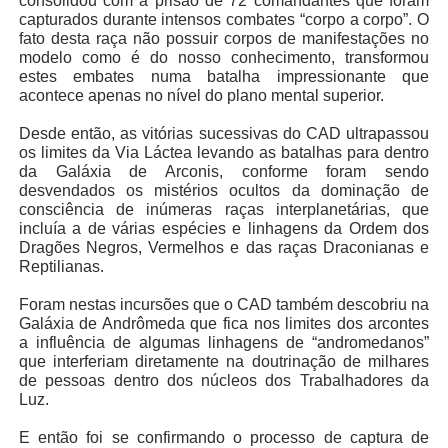
consolidou com a prisão de 72 comandantes que foram
capturados durante intensos combates “corpo a corpo”. O
fato desta raça não possuir corpos de manifestações no
modelo como é do nosso conhecimento, transformou
estes embates numa batalha impressionante que
acontece apenas no nível do plano mental superior.
Desde então, as vitórias sucessivas do CAD ultrapassou
os limites da Via Láctea levando as batalhas para dentro
da Galáxia de Arconis, conforme foram sendo
desvendados os mistérios ocultos da dominação de
consciência de inúmeras raças interplanetárias, que
incluía a de várias espécies e linhagens da Ordem dos
Dragões Negros, Vermelhos e das raças Draconianas e
Reptilianas.
Foram nestas incursões que o CAD também descobriu na
Galáxia de Andrômeda que fica nos limites dos arcontes
a influência de algumas linhagens de “andromedanos”
que interferiam diretamente na doutrinação de milhares
de pessoas dentro dos núcleos dos Trabalhadores da
Luz.
E então foi se confirmando o processo de captura de