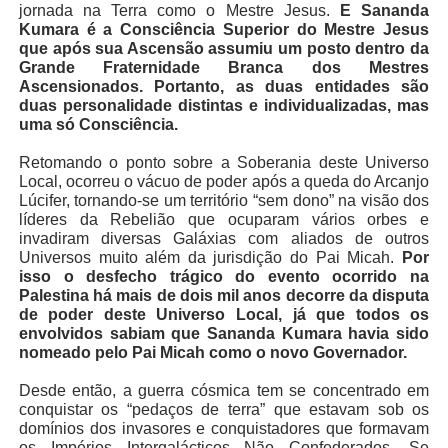
jornada na Terra como o Mestre Jesus.
E Sananda
Kumara é a Consciência Superior do Mestre Jesus
que após sua Ascensão assumiu um posto dentro da
Grande Fraternidade Branca dos Mestres
Ascensionados. Portanto, as duas entidades são
duas personalidade distintas e individualizadas, mas
uma só Consciência.
Retomando o ponto sobre a Soberania deste Universo
Local, ocorreu o vácuo de poder após a queda do Arcanjo
Lúcifer, tornando-se um território “sem dono” na visão dos
líderes da Rebelião que ocuparam vários orbes e
invadiram diversas Galáxias com aliados de outros
Universos muito além da jurisdição do Pai Micah.
Por
isso o desfecho trágico do evento ocorrido na
Palestina há mais de dois mil anos decorre da disputa
de poder deste Universo Local, já que todos os
envolvidos sabiam que Sananda Kumara havia sido
nomeado pelo Pai Micah como o novo Governador.
Desde então, a guerra cósmica tem se concentrado em
conquistar os “pedaços de terra” que estavam sob os
domínios dos invasores e conquistadores que formavam
os Impérios Intergalácticos Não Confederados. Se