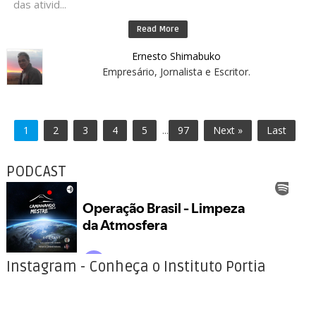
das ativid...
Read More
Ernesto Shimabuko
Empresário, Jornalista e Escritor.
1
2
3
4
5
...
97
Next »
Last
PODCAST
Instagram - Conheça o Instituto Portia