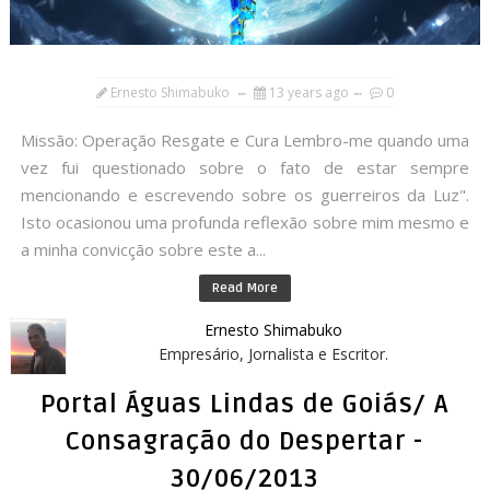
Ernesto Shimabuko
13 years ago
0
Missão: Operação Resgate e Cura Lembro-me quando uma
vez fui questionado sobre o fato de estar sempre
mencionando e escrevendo sobre os guerreiros da Luz".
Isto ocasionou uma profunda reflexão sobre mim mesmo e
a minha convicção sobre este a...
Read More
Ernesto Shimabuko
Empresário, Jornalista e Escritor.
Portal Águas Lindas de Goiás/ A
Consagração do Despertar -
30/06/2013