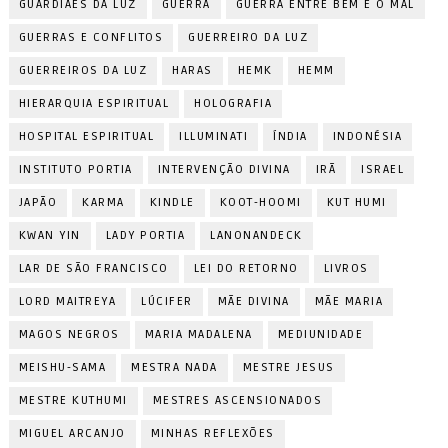
GUARDIÃES DA LUZ
GUERRA
GUERRA ENTRE BEM E O MAL
GUERRAS E CONFLITOS
GUERREIRO DA LUZ
GUERREIROS DA LUZ
HARAS
HEMK
HEMM
HIERARQUIA ESPIRITUAL
HOLOGRAFIA
HOSPITAL ESPIRITUAL
ILLUMINATI
ÍNDIA
INDONÉSIA
INSTITUTO PORTIA
INTERVENÇÃO DIVINA
IRÃ
ISRAEL
JAPÃO
KARMA
KINDLE
KOOT-HOOMI
KUT HUMI
KWAN YIN
LADY PORTIA
LANONANDECK
LAR DE SÃO FRANCISCO
LEI DO RETORNO
LIVROS
LORD MAITREYA
LÚCIFER
MÃE DIVINA
MÃE MARIA
MAGOS NEGROS
MARIA MADALENA
MEDIUNIDADE
MEISHU-SAMA
MESTRA NADA
MESTRE JESUS
MESTRE KUTHUMI
MESTRES ASCENSIONADOS
MIGUEL ARCANJO
MINHAS REFLEXÕES