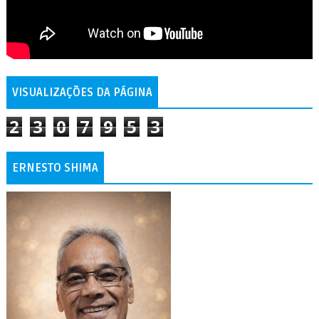
VISUALIZAÇÕES DA PÁGINA
2
3
0
7
9
5
3
ERNESTO SHIMA