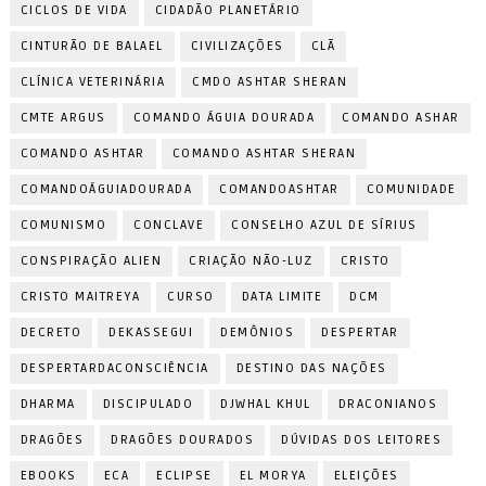
CICLOS DE VIDA
CIDADÃO PLANETÁRIO
CINTURÃO DE BALAEL
CIVILIZAÇÕES
CLÃ
CLÍNICA VETERINÁRIA
CMDO ASHTAR SHERAN
CMTE ARGUS
COMANDO ÁGUIA DOURADA
COMANDO ASHAR
COMANDO ASHTAR
COMANDO ASHTAR SHERAN
COMANDOÁGUIADOURADA
COMANDOASHTAR
COMUNIDADE
COMUNISMO
CONCLAVE
CONSELHO AZUL DE SÍRIUS
CONSPIRAÇÃO ALIEN
CRIAÇÃO NÃO-LUZ
CRISTO
CRISTO MAITREYA
CURSO
DATA LIMITE
DCM
DECRETO
DEKASSEGUI
DEMÔNIOS
DESPERTAR
DESPERTARDACONSCIÊNCIA
DESTINO DAS NAÇÕES
DHARMA
DISCIPULADO
DJWHAL KHUL
DRACONIANOS
DRAGÕES
DRAGÕES DOURADOS
DÚVIDAS DOS LEITORES
EBOOKS
ECA
ECLIPSE
EL MORYA
ELEIÇÕES