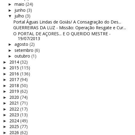
maio
(24)
►
junho
(3)
►
julho
(3)
▼
Portal Águas Lindas de Goiás/ A Consagração do Des...
GUERREIRAS DA LUZ - Missão: Operação Resgate e Cur...
O PORTAL DE AÇORES... E O QUERIDO MESTRE -
19/07/2013
agosto
(2)
►
setembro
(6)
►
outubro
(1)
►
2014
(32)
►
2015
(115)
►
2016
(136)
►
2017
(94)
►
2018
(50)
►
2019
(62)
►
2020
(74)
►
2021
(71)
►
2022
(17)
►
2023
(13)
►
2024
(49)
►
2025
(77)
►
2026
(62)
►