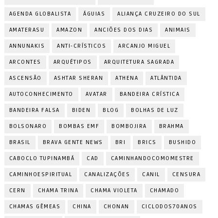
AGENDA GLOBALISTA
ÁGUIAS
ALIANÇA CRUZEIRO DO SUL
AMATERASU
AMAZON
ANCIÕES DOS DIAS
ANIMAIS
ANNUNAKIS
ANTI-CRÍSTICOS
ARCANJO MIGUEL
ARCONTES
ARQUÉTIPOS
ARQUITETURA SAGRADA
ASCENSÃO
ASHTAR SHERAN
ATHENA
ATLÂNTIDA
AUTOCONHECIMENTO
AVATAR
BANDEIRA CRÍSTICA
BANDEIRA FALSA
BIDEN
BLOG
BOLHAS DE LUZ
BOLSONARO
BOMBAS EMF
BOMBOJIRA
BRAHMA
BRASIL
BRAVA GENTE NEWS
BRI
BRICS
BUSHIDO
CABOCLO TUPINAMBÁ
CAD
CAMINHANDOCOMOMESTRE
CAMINHOESPIRITUAL
CANALIZAÇÕES
CANIL
CENSURA
CERN
CHAMA TRINA
CHAMA VIOLETA
CHAMADO
CHAMAS GÊMEAS
CHINA
CHONAN
CICLODOS70ANOS