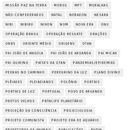
MISSÃO PAZ NA TERRA
MORGS
MPT
MURALHAS
NÃO-CONFEDERADOS
NATAL
NEBADON
NESARA
NIBI
NIBIRU
NIHON
NOM
NOVA ERA
ONU
OPERAÇÃO BRASIL
OPERAÇÃO RESGATE
ORAÇÕES
ORBS
ORIENTE MÉDIO
ORIGENS
OTAN
PAI JOÃO DE ANGOLA
PAI JOÃO DE ARUANDA
PAI MICAH
PAI QUIRINO
PAÍSES DA OTAN
PANDEMIAS/EPIDEMIAS
PEDRAS NO CAMINHO
PEREGRINO DA LUZ
PLANO DIVINO
PLÊIADES
PLEIADIANOS
POLÔNIA
PORTAIS
PORTAIS DE LUZ
PORTUGAL
POVO DE ARUANDA
PRETOS VELHOS
PRÍNCIPE PLANETÁRIO
PROJEÇÃO DA CONSCIÊNCIA
PROJECIOLOGIA
PROJETO COMUNISTA
PROJETO ERA DE AQUÁRIO
PROTETORES DE ANIMAIS
PUBLICAÇÕES
PUTIN