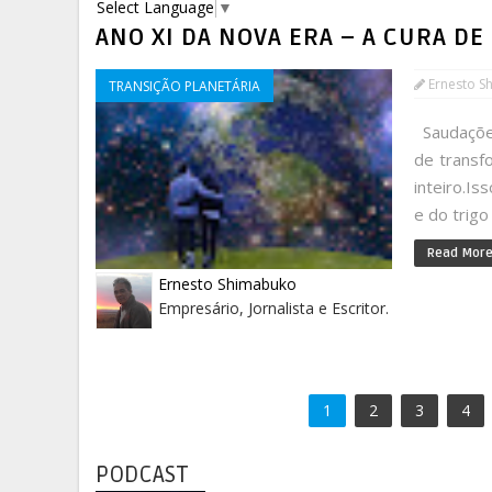
Select Language
▼
ANO XI DA NOVA ERA – A CURA D
Ernesto S
TRANSIÇÃO PLANETÁRIA
Saudações
de transf
inteiro.Is
e do trigo
Read Mor
Ernesto Shimabuko
Empresário, Jornalista e Escritor.
1
2
3
4
PODCAST