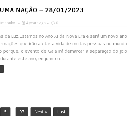
E UMA NAÇÃO – 28/01/2023
himabuko
4 years ago
0
 da Luz,Estamos no Ano XI da Nova Era e será um novo ano
ormações que irão afetar a vida de muitas pessoas no mundo
so porque, o evento de Gaia irá demarcar a separação do joio
 durante este ano, enquanto o ...
e
5
...
97
Next »
Last