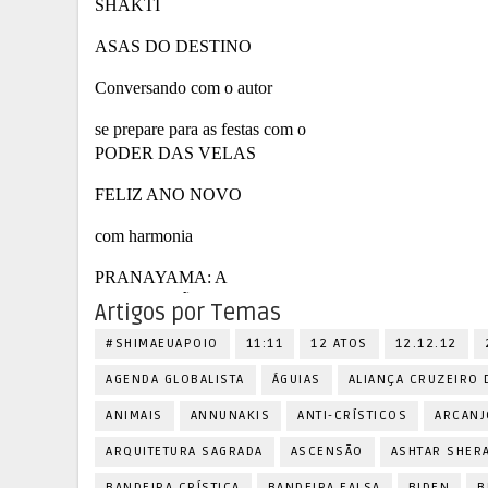
Artigos por Temas
#SHIMAEUAPOIO
11:11
12 ATOS
12.12.12
AGENDA GLOBALISTA
ÁGUIAS
ALIANÇA CRUZEIRO 
ANIMAIS
ANNUNAKIS
ANTI-CRÍSTICOS
ARCANJ
ARQUITETURA SAGRADA
ASCENSÃO
ASHTAR SHER
BANDEIRA CRÍSTICA
BANDEIRA FALSA
BIDEN
B