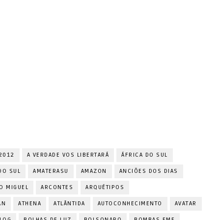
2012
A VERDADE VOS LIBERTARÁ
ÁFRICA DO SUL
DO SUL
AMATERASU
AMAZON
ANCIÕES DOS DIAS
O MIGUEL
ARCONTES
ARQUÉTIPOS
AN
ATHENA
ATLÂNTIDA
AUTOCONHECIMENTO
AVATAR
LOG
BOLHAS DE LUZ
BOLSONARO
BOMBAS EMF