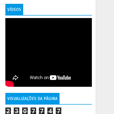
VÍDEOS
VISUALIZAÇÕES DA PÁGINA
2
3
0
7
7
4
7