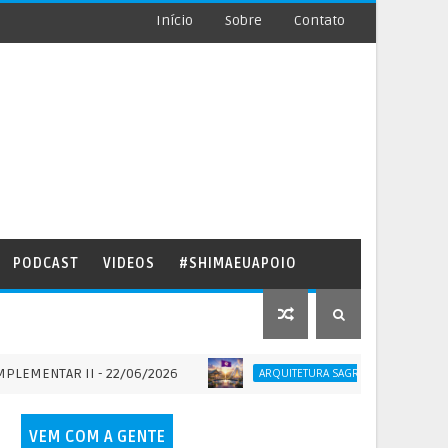
Início
Sobre
Contato
PODCAST
VIDEOS
#SHIMAEUAPOIO
R II - 22/06/2026
Série SOLO SAGRA
ARQUITETURA SAGRADA
VEM COM A GENTE