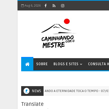
Aug 6, 2026
SOBRE
BLOGS E SITES
CONSULTA H
PORTAL 7:7 - QUANDO A ETERNIDADE TOCA O TEMPO - 07/07/2026
NEWS
S
Translate