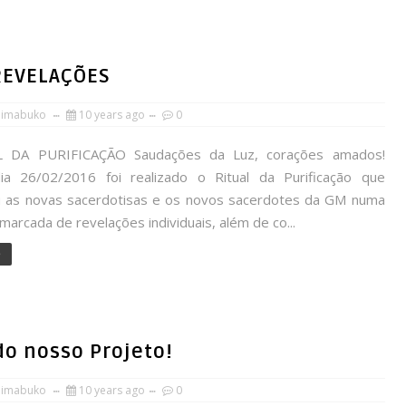
REVELAÇÕES
himabuko
10 years ago
0
 DA PURIFICAÇÃO Saudações da Luz, corações amados!
a 26/02/2016 foi realizado o Ritual da Purificação que
 as novas sacerdotisas e os novos sacerdotes da GM numa
marcada de revelações individuais, além de co...
e
 do nosso Projeto!
himabuko
10 years ago
0