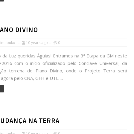
LANO DIVINO
himabuko
10 years ago
0
 da Luz queridas Águias! Entramos na 3ª Etapa da GM neste
/2016 com o início oficializado pelo Conclave Universal, da
ção terrena do Plano Divino, onde o Projeto Terra será
agora pelo CNA, GFH e UTL. ...
e
MUDANÇA NA TERRA
himabuko
10 years ago
0