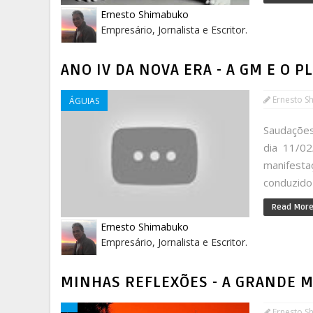
Ernesto Shimabuko
Empresário, Jornalista e Escritor.
ANO IV DA NOVA ERA - A GM E O P
Ernesto S
ÁGUIAS
Saudações
dia 11/02
manifesta
conduzido 
Read Mor
Ernesto Shimabuko
Empresário, Jornalista e Escritor.
MINHAS REFLEXÕES - A GRANDE 
Ernesto S