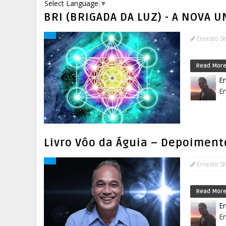
Select Language
▼
BRI (BRIGADA DA LUZ) - A NOVA 
Ernesto S
Read Mor
E
Em
Livro Vôo da Águia – Depoiment
Ernesto S
Read Mor
E
Em