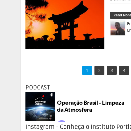
Read Mor
E
Em
1
2
3
4
PODCAST
Instagram - Conheça o Instituto Porti