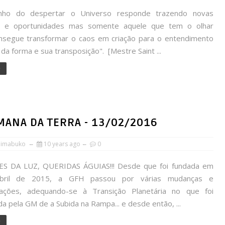
nho do despertar o Universo responde trazendo novas
s e oportunidades mas somente aquele que tem o olhar
nsegue transformar o caos em criação para o entendimento
a forma e sua transposição". [Mestre Saint ...
e
MANA DA TERRA - 13/02/2016
himabuko
10 years ago
0
S DA LUZ, QUERIDAS ÁGUIAS!!! Desde que foi fundada em
bril de 2015, a GFH passou por várias mudanças e
mações, adequando-se à Transição Planetária no que foi
 pela GM de a Subida na Rampa... e desde então, ...
e