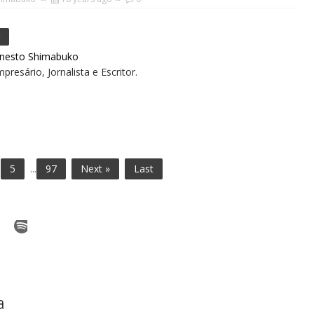
e
rnesto Shimabuko
presário, Jornalista e Escritor.
5
...
97
Next »
Last
a