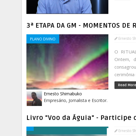
3ª ETAPA DA GM - MOMENTOS DE 
Ernesto S
PLANO DIVINO
O RITUAL
Ontem, di
consagrou
cerimônia 
Read Mor
Ernesto Shimabuko
Empresário, Jornalista e Escritor.
Livro "Voo da Águia" - Participe
Ernesto S