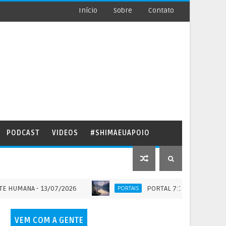
Início
Sobre
Contato
PODCAST
VIDEOS
#SHIMAEUAPOIO
A - 13/07/2026
PORTAL 7:7 - QUANDO A ETERNIDA
PORTAIS
VEM COM A GENTE