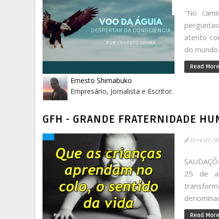
"No cami
pergunta
atento co
do mundo d
Read Mor
Ernesto Shimabuko
Empresário, Jornalista e Escritor.
GFH - GRANDE FRATERNIDADE HU
Ernesto S
SAUDAÇÕE
25 de a
transfor
denominada
Read Mor