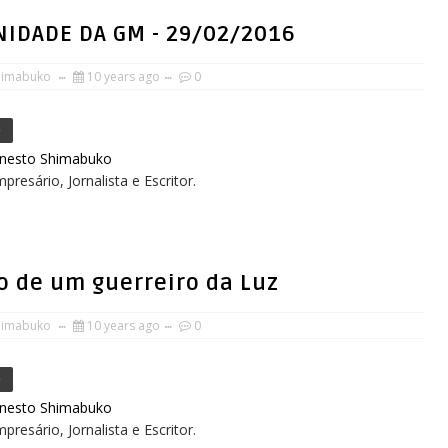
UNIDADE DA GM - 29/02/2016
himabuko
10 years ago
0
e
rnesto Shimabuko
presário, Jornalista e Escritor.
o de um guerreiro da Luz
himabuko
10 years ago
0
e
rnesto Shimabuko
presário, Jornalista e Escritor.