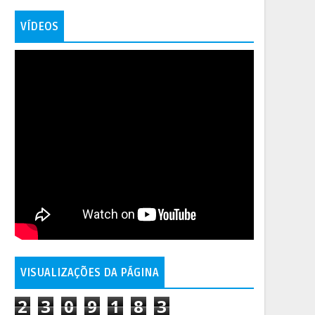
VÍDEOS
VISUALIZAÇÕES DA PÁGINA
2
3
0
9
1
8
3