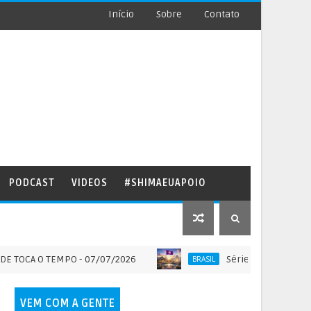
Início
Sobre
Contato
PODCAST
VIDEOS
#SHIMAEUAPOIO
 O TEMPO - 07/07/2026
Série SOLO SAGRADO DO BR
BRASIL
VEM COM A GENTE