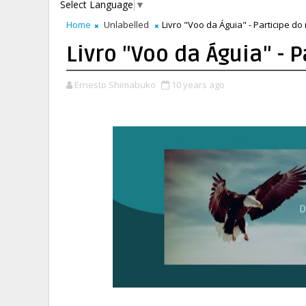
Select Language
▼
Home
Unlabelled
Livro "Voo da Águia" - Participe do
Livro "Voo da Águia" - 
Ernesto Shimabuko
10 years ago