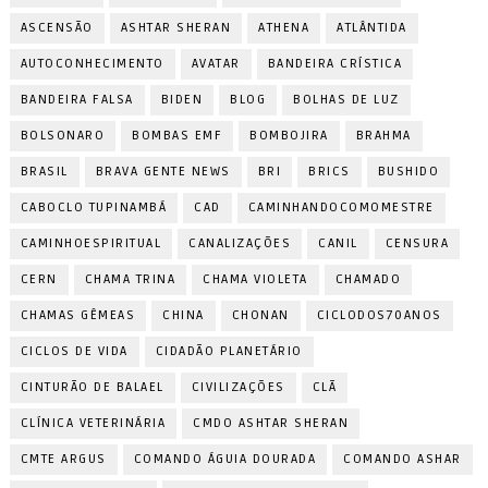
ASCENSÃO
ASHTAR SHERAN
ATHENA
ATLÂNTIDA
AUTOCONHECIMENTO
AVATAR
BANDEIRA CRÍSTICA
BANDEIRA FALSA
BIDEN
BLOG
BOLHAS DE LUZ
BOLSONARO
BOMBAS EMF
BOMBOJIRA
BRAHMA
BRASIL
BRAVA GENTE NEWS
BRI
BRICS
BUSHIDO
CABOCLO TUPINAMBÁ
CAD
CAMINHANDOCOMOMESTRE
CAMINHOESPIRITUAL
CANALIZAÇÕES
CANIL
CENSURA
CERN
CHAMA TRINA
CHAMA VIOLETA
CHAMADO
CHAMAS GÊMEAS
CHINA
CHONAN
CICLODOS70ANOS
CICLOS DE VIDA
CIDADÃO PLANETÁRIO
CINTURÃO DE BALAEL
CIVILIZAÇÕES
CLÃ
CLÍNICA VETERINÁRIA
CMDO ASHTAR SHERAN
CMTE ARGUS
COMANDO ÁGUIA DOURADA
COMANDO ASHAR