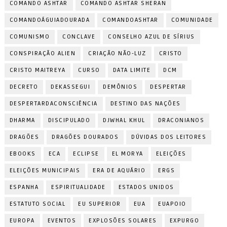
COMANDO ASHTAR
COMANDO ASHTAR SHERAN
COMANDOÁGUIADOURADA
COMANDOASHTAR
COMUNIDADE
COMUNISMO
CONCLAVE
CONSELHO AZUL DE SÍRIUS
CONSPIRAÇÃO ALIEN
CRIAÇÃO NÃO-LUZ
CRISTO
CRISTO MAITREYA
CURSO
DATA LIMITE
DCM
DECRETO
DEKASSEGUI
DEMÔNIOS
DESPERTAR
DESPERTARDACONSCIÊNCIA
DESTINO DAS NAÇÕES
DHARMA
DISCIPULADO
DJWHAL KHUL
DRACONIANOS
DRAGÕES
DRAGÕES DOURADOS
DÚVIDAS DOS LEITORES
EBOOKS
ECA
ECLIPSE
EL MORYA
ELEIÇÕES
ELEIÇÕES MUNICIPAIS
ERA DE AQUÁRIO
ERGS
ESPANHA
ESPIRITUALIDADE
ESTADOS UNIDOS
ESTATUTO SOCIAL
EU SUPERIOR
EUA
EUAPOIO
EUROPA
EVENTOS
EXPLOSÕES SOLARES
EXPURGO