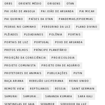
ORBS
ORIENTE MÉDIO
ORIGENS
OTAN
PAI JOÃO DE ANGOLA
PAI JOÃO DE ARUANDA
PAI MICAH
PAI QUIRINO
PAÍSES DA OTAN
PANDEMIAS/EPIDEMIAS
PEDRAS NO CAMINHO
PEREGRINO DA LUZ
PLANO DIVINO
PLÊIADES
PLEIADIANOS
POLÔNIA
PORTAIS
PORTAIS DE LUZ
PORTUGAL
POVO DE ARUANDA
PRETOS VELHOS
PRÍNCIPE PLANETÁRIO
PROJEÇÃO DA CONSCIÊNCIA
PROJECIOLOGIA
PROJETO COMUNISTA
PROJETO ERA DE AQUÁRIO
PROTETORES DE ANIMAIS
PUBLICAÇÕES
PUTIN
RAÇA ARIANA
REBELIÃO LUCIFERIANA
REINO UNIDO
REMOTE VIEW
REPTILIANOS
RÚSSIA
SAINT GERMAIN
SAMURAI
SAMURAI...
SANANDA KUMARA
SARA KALI
SENTINELAS DE GAIA
SERAMOR
SERVIDOR DA LUZ