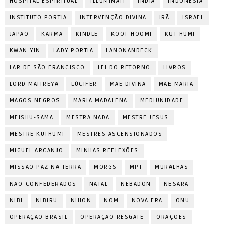
HOSPITAL ESPIRITUAL
ILLUMINATI
ÍNDIA
INDONÉSIA
INSTITUTO PORTIA
INTERVENÇÃO DIVINA
IRÃ
ISRAEL
JAPÃO
KARMA
KINDLE
KOOT-HOOMI
KUT HUMI
KWAN YIN
LADY PORTIA
LANONANDECK
LAR DE SÃO FRANCISCO
LEI DO RETORNO
LIVROS
LORD MAITREYA
LÚCIFER
MÃE DIVINA
MÃE MARIA
MAGOS NEGROS
MARIA MADALENA
MEDIUNIDADE
MEISHU-SAMA
MESTRA NADA
MESTRE JESUS
MESTRE KUTHUMI
MESTRES ASCENSIONADOS
MIGUEL ARCANJO
MINHAS REFLEXÕES
MISSÃO PAZ NA TERRA
MORGS
MPT
MURALHAS
NÃO-CONFEDERADOS
NATAL
NEBADON
NESARA
NIBI
NIBIRU
NIHON
NOM
NOVA ERA
ONU
OPERAÇÃO BRASIL
OPERAÇÃO RESGATE
ORAÇÕES