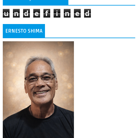
u
n
d
e
f
i
n
e
d
ERNESTO SHIMA