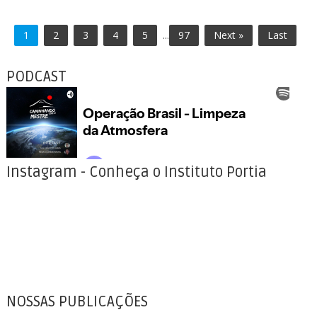
1
2
3
4
5
...
97
Next »
Last
PODCAST
Instagram - Conheça o Instituto Portia
NOSSAS PUBLICAÇÕES