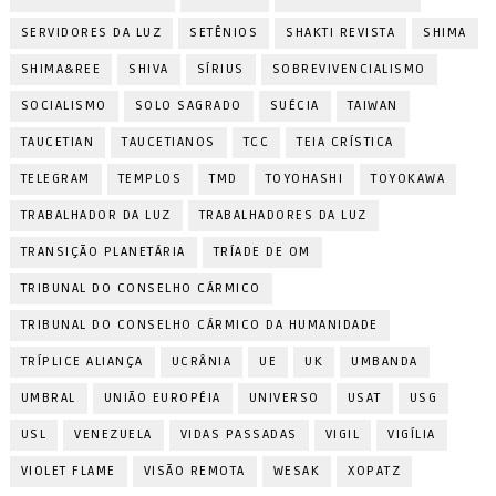
SERVIDORES DA LUZ
SETÊNIOS
SHAKTI REVISTA
SHIMA
SHIMA&REE
SHIVA
SÍRIUS
SOBREVIVENCIALISMO
SOCIALISMO
SOLO SAGRADO
SUÉCIA
TAIWAN
TAUCETIAN
TAUCETIANOS
TCC
TEIA CRÍSTICA
TELEGRAM
TEMPLOS
TMD
TOYOHASHI
TOYOKAWA
TRABALHADOR DA LUZ
TRABALHADORES DA LUZ
TRANSIÇÃO PLANETÁRIA
TRÍADE DE OM
TRIBUNAL DO CONSELHO CÁRMICO
TRIBUNAL DO CONSELHO CÁRMICO DA HUMANIDADE
TRÍPLICE ALIANÇA
UCRÂNIA
UE
UK
UMBANDA
UMBRAL
UNIÃO EUROPÉIA
UNIVERSO
USAT
USG
USL
VENEZUELA
VIDAS PASSADAS
VIGIL
VIGÍLIA
VIOLET FLAME
VISÃO REMOTA
WESAK
XOPATZ