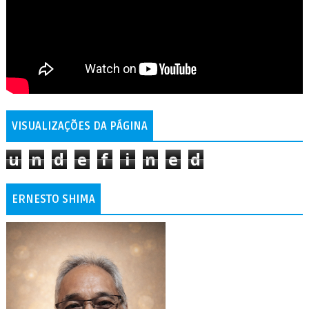
VISUALIZAÇÕES DA PÁGINA
u
n
d
e
f
i
n
e
d
ERNESTO SHIMA