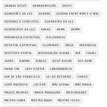
GRANDE RESET
GRANDEMISSÃO
GREYS
GUARDIÃES DA LUZ
GUERRA
GUERRA ENTRE BEM E O MAL
GUERRAS E CONFLITOS
GUERREIRO DA LUZ
GUERREIROS DA LUZ
HARAS
HEMK
HEMM
HIERARQUIA ESPIRITUAL
HOLOGRAFIA
HOSPITAL ESPIRITUAL
ILLUMINATI
ÍNDIA
INDONÉSIA
INSTITUTO PORTIA
INTERVENÇÃO DIVINA
IRÃ
ISRAEL
JAPÃO
KARMA
KINDLE
KOOT-HOOMI
KUT HUMI
KWAN YIN
LADY PORTIA
LANONANDECK
LAR DE SÃO FRANCISCO
LEI DO RETORNO
LIVROS
LORD MAITREYA
LÚCIFER
MÃE DIVINA
MÃE MARIA
MAGOS NEGROS
MARIA MADALENA
MEDIUNIDADE
MEISHU-SAMA
MESTRA NADA
MESTRE JESUS