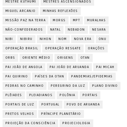
MESTRE KUTHUMI
MESTRES ASCENSIONADOS
MIGUEL ARCANJO
MINHAS REFLEXÕES
MISSÃO PAZ NA TERRA
MORGS
MPT
MURALHAS
NÃO-CONFEDERADOS
NATAL
NEBADON
NESARA
NIBI
NIBIRU
NIHON
NOM
NOVA ERA
ONU
OPERAÇÃO BRASIL
OPERAÇÃO RESGATE
ORAÇÕES
ORBS
ORIENTE MÉDIO
ORIGENS
OTAN
PAI JOÃO DE ANGOLA
PAI JOÃO DE ARUANDA
PAI MICAH
PAI QUIRINO
PAÍSES DA OTAN
PANDEMIAS/EPIDEMIAS
PEDRAS NO CAMINHO
PEREGRINO DA LUZ
PLANO DIVINO
PLÊIADES
PLEIADIANOS
POLÔNIA
PORTAIS
PORTAIS DE LUZ
PORTUGAL
POVO DE ARUANDA
PRETOS VELHOS
PRÍNCIPE PLANETÁRIO
PROJEÇÃO DA CONSCIÊNCIA
PROJECIOLOGIA