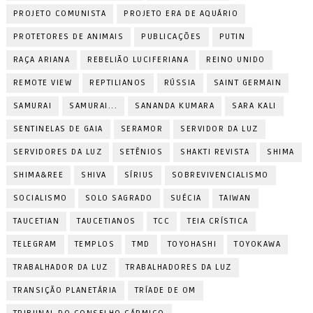
PROJETO COMUNISTA
PROJETO ERA DE AQUÁRIO
PROTETORES DE ANIMAIS
PUBLICAÇÕES
PUTIN
RAÇA ARIANA
REBELIÃO LUCIFERIANA
REINO UNIDO
REMOTE VIEW
REPTILIANOS
RÚSSIA
SAINT GERMAIN
SAMURAI
SAMURAI...
SANANDA KUMARA
SARA KALI
SENTINELAS DE GAIA
SERAMOR
SERVIDOR DA LUZ
SERVIDORES DA LUZ
SETÊNIOS
SHAKTI REVISTA
SHIMA
SHIMA&REE
SHIVA
SÍRIUS
SOBREVIVENCIALISMO
SOCIALISMO
SOLO SAGRADO
SUÉCIA
TAIWAN
TAUCETIAN
TAUCETIANOS
TCC
TEIA CRÍSTICA
TELEGRAM
TEMPLOS
TMD
TOYOHASHI
TOYOKAWA
TRABALHADOR DA LUZ
TRABALHADORES DA LUZ
TRANSIÇÃO PLANETÁRIA
TRÍADE DE OM