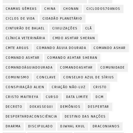
CHAMAS GÊMEAS
CHINA
CHONAN
CICLODOS70ANOS
CICLOS DE VIDA
CIDADÃO PLANETÁRIO
CINTURÃO DE BALAEL
CIVILIZAÇÕES
CLÃ
CLÍNICA VETERINÁRIA
CMDO ASHTAR SHERAN
CMTE ARGUS
COMANDO ÁGUIA DOURADA
COMANDO ASHAR
COMANDO ASHTAR
COMANDO ASHTAR SHERAN
COMANDOÁGUIADOURADA
COMANDOASHTAR
COMUNIDADE
COMUNISMO
CONCLAVE
CONSELHO AZUL DE SÍRIUS
CONSPIRAÇÃO ALIEN
CRIAÇÃO NÃO-LUZ
CRISTO
CRISTO MAITREYA
CURSO
DATA LIMITE
DCM
DECRETO
DEKASSEGUI
DEMÔNIOS
DESPERTAR
DESPERTARDACONSCIÊNCIA
DESTINO DAS NAÇÕES
DHARMA
DISCIPULADO
DJWHAL KHUL
DRACONIANOS