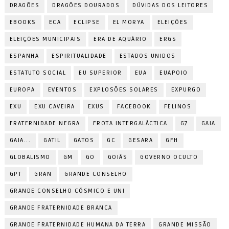
DRAGÕES
DRAGÕES DOURADOS
DÚVIDAS DOS LEITORES
EBOOKS
ECA
ECLIPSE
EL MORYA
ELEIÇÕES
ELEIÇÕES MUNICIPAIS
ERA DE AQUÁRIO
ERGS
ESPANHA
ESPIRITUALIDADE
ESTADOS UNIDOS
ESTATUTO SOCIAL
EU SUPERIOR
EUA
EUAPOIO
EUROPA
EVENTOS
EXPLOSÕES SOLARES
EXPURGO
EXU
EXU CAVEIRA
EXUS
FACEBOOK
FELINOS
FRATERNIDADE NEGRA
FROTA INTERGALÁCTICA
G7
GAIA
GAIA...
GATIL
GATOS
GC
GESARA
GFH
GLOBALISMO
GM
GO
GOIÁS
GOVERNO OCULTO
GPT
GRAN
GRANDE CONSELHO
GRANDE CONSELHO CÓSMICO E UNI
GRANDE FRATERNIDADE BRANCA
GRANDE FRATERNIDADE HUMANA DA TERRA
GRANDE MISSÃO