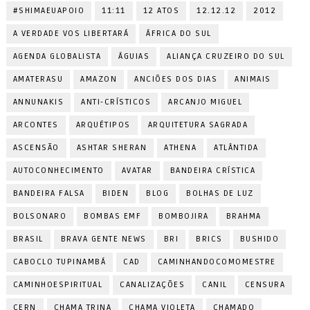
#SHIMAEUAPOIO
11:11
12 ATOS
12.12.12
2012
A VERDADE VOS LIBERTARÁ
ÁFRICA DO SUL
AGENDA GLOBALISTA
ÁGUIAS
ALIANÇA CRUZEIRO DO SUL
AMATERASU
AMAZON
ANCIÕES DOS DIAS
ANIMAIS
ANNUNAKIS
ANTI-CRÍSTICOS
ARCANJO MIGUEL
ARCONTES
ARQUÉTIPOS
ARQUITETURA SAGRADA
ASCENSÃO
ASHTAR SHERAN
ATHENA
ATLÂNTIDA
AUTOCONHECIMENTO
AVATAR
BANDEIRA CRÍSTICA
BANDEIRA FALSA
BIDEN
BLOG
BOLHAS DE LUZ
BOLSONARO
BOMBAS EMF
BOMBOJIRA
BRAHMA
BRASIL
BRAVA GENTE NEWS
BRI
BRICS
BUSHIDO
CABOCLO TUPINAMBÁ
CAD
CAMINHANDOCOMOMESTRE
CAMINHOESPIRITUAL
CANALIZAÇÕES
CANIL
CENSURA
CERN
CHAMA TRINA
CHAMA VIOLETA
CHAMADO