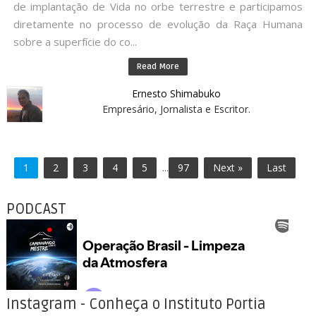
de implantação de Vida no orbe terrestre e participamos
diretamente no processo de evolução da Raça Humana
sobre a superfície do co...
Read More
Ernesto Shimabuko
Empresário, Jornalista e Escritor.
1
2
3
4
5
...
97
Next »
Last
PODCAST
Instagram - Conheça o Instituto Portia