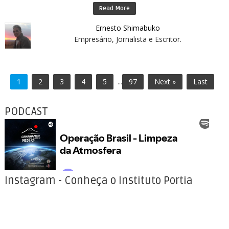
Read More
Ernesto Shimabuko
Empresário, Jornalista e Escritor.
1
2
3
4
5
...
97
Next »
Last
PODCAST
Instagram - Conheça o Instituto Portia