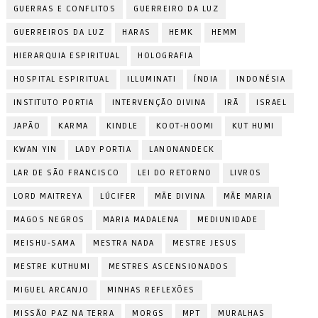
GUERRAS E CONFLITOS
GUERREIRO DA LUZ
GUERREIROS DA LUZ
HARAS
HEMK
HEMM
HIERARQUIA ESPIRITUAL
HOLOGRAFIA
HOSPITAL ESPIRITUAL
ILLUMINATI
ÍNDIA
INDONÉSIA
INSTITUTO PORTIA
INTERVENÇÃO DIVINA
IRÃ
ISRAEL
JAPÃO
KARMA
KINDLE
KOOT-HOOMI
KUT HUMI
KWAN YIN
LADY PORTIA
LANONANDECK
LAR DE SÃO FRANCISCO
LEI DO RETORNO
LIVROS
LORD MAITREYA
LÚCIFER
MÃE DIVINA
MÃE MARIA
MAGOS NEGROS
MARIA MADALENA
MEDIUNIDADE
MEISHU-SAMA
MESTRA NADA
MESTRE JESUS
MESTRE KUTHUMI
MESTRES ASCENSIONADOS
MIGUEL ARCANJO
MINHAS REFLEXÕES
MISSÃO PAZ NA TERRA
MORGS
MPT
MURALHAS