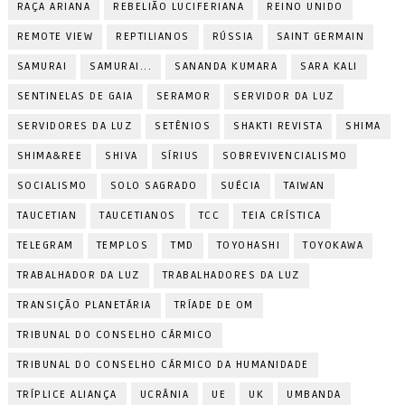
RAÇA ARIANA
REBELIÃO LUCIFERIANA
REINO UNIDO
REMOTE VIEW
REPTILIANOS
RÚSSIA
SAINT GERMAIN
SAMURAI
SAMURAI...
SANANDA KUMARA
SARA KALI
SENTINELAS DE GAIA
SERAMOR
SERVIDOR DA LUZ
SERVIDORES DA LUZ
SETÊNIOS
SHAKTI REVISTA
SHIMA
SHIMA&REE
SHIVA
SÍRIUS
SOBREVIVENCIALISMO
SOCIALISMO
SOLO SAGRADO
SUÉCIA
TAIWAN
TAUCETIAN
TAUCETIANOS
TCC
TEIA CRÍSTICA
TELEGRAM
TEMPLOS
TMD
TOYOHASHI
TOYOKAWA
TRABALHADOR DA LUZ
TRABALHADORES DA LUZ
TRANSIÇÃO PLANETÁRIA
TRÍADE DE OM
TRIBUNAL DO CONSELHO CÁRMICO
TRIBUNAL DO CONSELHO CÁRMICO DA HUMANIDADE
TRÍPLICE ALIANÇA
UCRÂNIA
UE
UK
UMBANDA