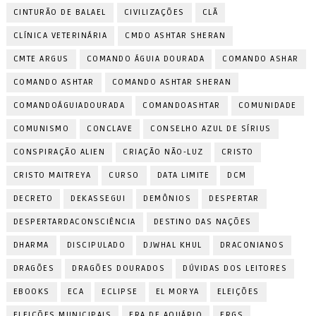
CINTURÃO DE BALAEL
CIVILIZAÇÕES
CLÃ
CLÍNICA VETERINÁRIA
CMDO ASHTAR SHERAN
CMTE ARGUS
COMANDO ÁGUIA DOURADA
COMANDO ASHAR
COMANDO ASHTAR
COMANDO ASHTAR SHERAN
COMANDOÁGUIADOURADA
COMANDOASHTAR
COMUNIDADE
COMUNISMO
CONCLAVE
CONSELHO AZUL DE SÍRIUS
CONSPIRAÇÃO ALIEN
CRIAÇÃO NÃO-LUZ
CRISTO
CRISTO MAITREYA
CURSO
DATA LIMITE
DCM
DECRETO
DEKASSEGUI
DEMÔNIOS
DESPERTAR
DESPERTARDACONSCIÊNCIA
DESTINO DAS NAÇÕES
DHARMA
DISCIPULADO
DJWHAL KHUL
DRACONIANOS
DRAGÕES
DRAGÕES DOURADOS
DÚVIDAS DOS LEITORES
EBOOKS
ECA
ECLIPSE
EL MORYA
ELEIÇÕES
ELEIÇÕES MUNICIPAIS
ERA DE AQUÁRIO
ERGS