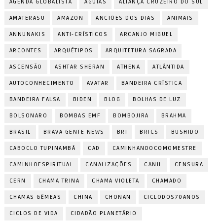
AGENDA GLOBALISTA
ÁGUIAS
ALIANÇA CRUZEIRO DO SUL
AMATERASU
AMAZON
ANCIÕES DOS DIAS
ANIMAIS
ANNUNAKIS
ANTI-CRÍSTICOS
ARCANJO MIGUEL
ARCONTES
ARQUÉTIPOS
ARQUITETURA SAGRADA
ASCENSÃO
ASHTAR SHERAN
ATHENA
ATLÂNTIDA
AUTOCONHECIMENTO
AVATAR
BANDEIRA CRÍSTICA
BANDEIRA FALSA
BIDEN
BLOG
BOLHAS DE LUZ
BOLSONARO
BOMBAS EMF
BOMBOJIRA
BRAHMA
BRASIL
BRAVA GENTE NEWS
BRI
BRICS
BUSHIDO
CABOCLO TUPINAMBÁ
CAD
CAMINHANDOCOMOMESTRE
CAMINHOESPIRITUAL
CANALIZAÇÕES
CANIL
CENSURA
CERN
CHAMA TRINA
CHAMA VIOLETA
CHAMADO
CHAMAS GÊMEAS
CHINA
CHONAN
CICLODOS70ANOS
CICLOS DE VIDA
CIDADÃO PLANETÁRIO