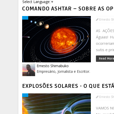
Select Language
▼
COMANDO ASHTAR – SOBRE AS OP
Ernesto S
AS AÇÕES
Águias! H
ocorreria
sutis e pr
Read Mor
Ernesto Shimabuko
Empresário, Jornalista e Escritor.
EXPLOSÕES SOLARES - O QUE EST
Ernesto S
VAMOS NO