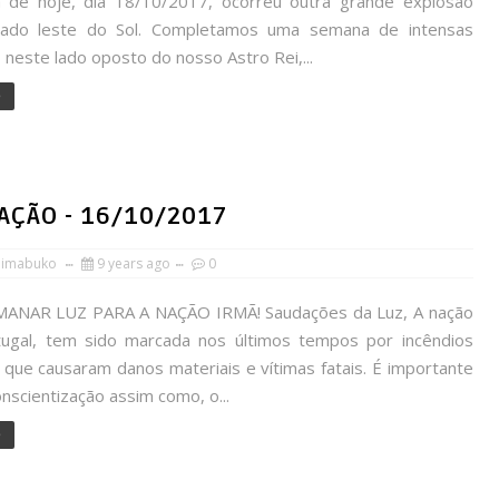
de hoje, dia 18/10/2017, ocorreu outra grande explosão
 lado leste do Sol. Completamos uma semana de intensas
neste lado oposto do nosso Astro Rei,...
e
AÇÃO - 16/10/2017
himabuko
9 years ago
0
ANAR LUZ PARA A NAÇÃO IRMÃ! Saudações da Luz, A nação
tugal, tem sido marcada nos últimos tempos por incêndios
, que causaram danos materiais e vítimas fatais. É importante
nscientização assim como, o...
e