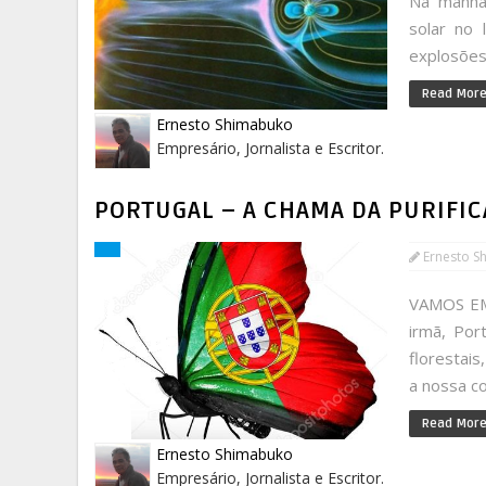
Na manhã 
solar no
explosões 
Read Mor
Ernesto Shimabuko
Empresário, Jornalista e Escritor.
PORTUGAL – A CHAMA DA PURIFIC
Ernesto S
VAMOS EM
irmã, Por
florestais
a nossa co
Read Mor
Ernesto Shimabuko
Empresário, Jornalista e Escritor.