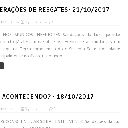
ERAÇÕES DE RESGATES- 21/10/2017
himabuko
9 years ago
0
 NOS MUNDOS INFERIORES Saudações da Luz, queridas
á muito já alertamos sobre os eventos e as mudanças que
m aqui na Terra como em todo o Sistema Solar, nos planos
incipalmente no físico. Os mundo...
e
Á ACONTECENDO? - 18/10/2017
himabuko
9 years ago
0
S CONSCIENTIZAR SOBRE ESTE EVENTO Saudações da Luz,