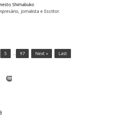
rnesto Shimabuko
presário, Jornalista e Escritor.
5
...
97
Next »
Last
a