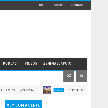
Início
Sobre
Contato
PODCAST
VIDEOS
#SHIMAEUAPOIO
O - 07/07/2026
Série SOLO SAGRADO DO BRASIL - A
BRASIL
VEM COM A GENTE