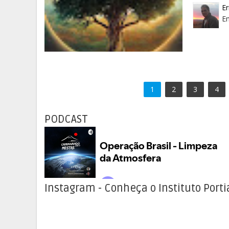
E
Em
1
2
3
4
PODCAST
Instagram - Conheça o Instituto Porti