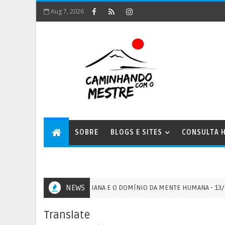
Aug 7, 2026
SOBRE
BLOGS E SITES
CONSULTA H
A ENERGIA XOPATIANA E O DOMÍNIO DA MENTE HUMANA - 13/07/2026
NEWS
M
Translate