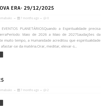
NOVA ERA- 29/12/2025
himabuko
7 months ago
0
 EVENTOS PLANETÁRIOSQuando a Espiritualidade precisa
TerraPeríodo: Maio de 2026 a Maio de 2027Saudações da
te muito tempo, a Humanidade acreditou que espiritualidade
a afastar-se da matéria.Orar, meditar, elevar-s...
e
25
himabuko
7 months ago
2
e