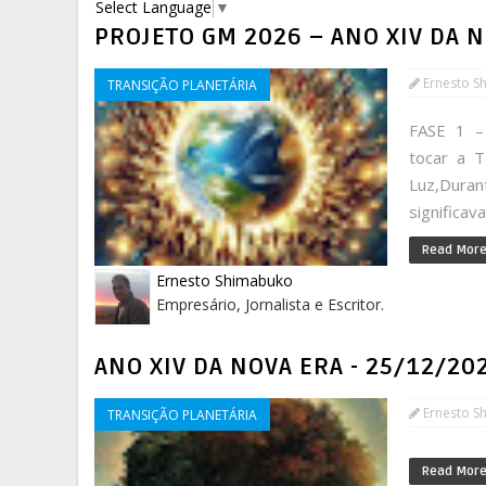
Select Language
▼
PROJETO GM 2026 – ANO XIV DA 
Ernesto S
TRANSIÇÃO PLANETÁRIA
FASE 1 –
tocar a 
Luz,Duran
significav
Read Mor
Ernesto Shimabuko
Empresário, Jornalista e Escritor.
ANO XIV DA NOVA ERA - 25/12/20
Ernesto S
TRANSIÇÃO PLANETÁRIA
Read Mor