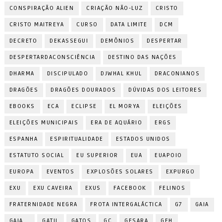
CONSPIRAÇÃO ALIEN
CRIAÇÃO NÃO-LUZ
CRISTO
CRISTO MAITREYA
CURSO
DATA LIMITE
DCM
DECRETO
DEKASSEGUI
DEMÔNIOS
DESPERTAR
DESPERTARDACONSCIÊNCIA
DESTINO DAS NAÇÕES
DHARMA
DISCIPULADO
DJWHAL KHUL
DRACONIANOS
DRAGÕES
DRAGÕES DOURADOS
DÚVIDAS DOS LEITORES
EBOOKS
ECA
ECLIPSE
EL MORYA
ELEIÇÕES
ELEIÇÕES MUNICIPAIS
ERA DE AQUÁRIO
ERGS
ESPANHA
ESPIRITUALIDADE
ESTADOS UNIDOS
ESTATUTO SOCIAL
EU SUPERIOR
EUA
EUAPOIO
EUROPA
EVENTOS
EXPLOSÕES SOLARES
EXPURGO
EXU
EXU CAVEIRA
EXUS
FACEBOOK
FELINOS
FRATERNIDADE NEGRA
FROTA INTERGALÁCTICA
G7
GAIA
GAIA...
GATIL
GATOS
GC
GESARA
GFH