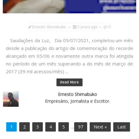
Ernesto Shimabuko
5 years ago
0
Saudações da Luz, Dia 05/07/2021, completou um mês
desde a publicação do artigo de comemoração do recorde
alcançado em 05/06 e novamente outra marca foi atingida
no período de um mês superando a do mês de março de
2017 (39 mil acessos/mês) ...
Read More
Ernesto Shimabuko
Empresário, Jornalista e Escritor.
1
2
3
4
5
...
97
Next »
Last