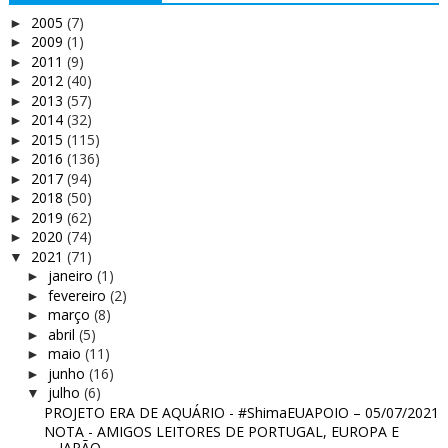
2005
(7)
►
2009
(1)
►
2011
(9)
►
2012
(40)
►
2013
(57)
►
2014
(32)
►
2015
(115)
►
2016
(136)
►
2017
(94)
►
2018
(50)
►
2019
(62)
►
2020
(74)
►
2021
(71)
▼
janeiro
(1)
►
fevereiro
(2)
►
março
(8)
►
abril
(5)
►
maio
(11)
►
junho
(16)
►
julho
(6)
▼
PROJETO ERA DE AQUÁRIO - #ShimaEUAPOIO – 05/07/2021
NOTA - AMIGOS LEITORES DE PORTUGAL, EUROPA E
JAPÃO...