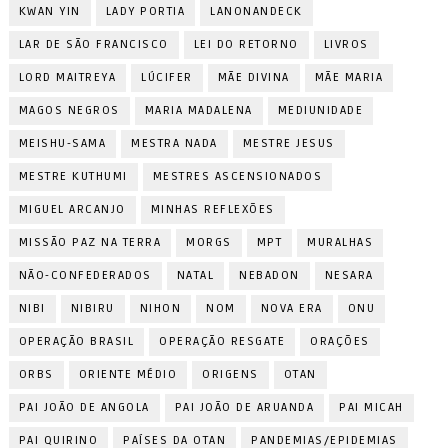
KWAN YIN
LADY PORTIA
LANONANDECK
LAR DE SÃO FRANCISCO
LEI DO RETORNO
LIVROS
LORD MAITREYA
LÚCIFER
MÃE DIVINA
MÃE MARIA
MAGOS NEGROS
MARIA MADALENA
MEDIUNIDADE
MEISHU-SAMA
MESTRA NADA
MESTRE JESUS
MESTRE KUTHUMI
MESTRES ASCENSIONADOS
MIGUEL ARCANJO
MINHAS REFLEXÕES
MISSÃO PAZ NA TERRA
MORGS
MPT
MURALHAS
NÃO-CONFEDERADOS
NATAL
NEBADON
NESARA
NIBI
NIBIRU
NIHON
NOM
NOVA ERA
ONU
OPERAÇÃO BRASIL
OPERAÇÃO RESGATE
ORAÇÕES
ORBS
ORIENTE MÉDIO
ORIGENS
OTAN
PAI JOÃO DE ANGOLA
PAI JOÃO DE ARUANDA
PAI MICAH
PAI QUIRINO
PAÍSES DA OTAN
PANDEMIAS/EPIDEMIAS