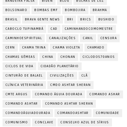
BANDEIRA FALSA
BIDEN
BLOG
BOLHAS DE LUZ
BOLSONARO
BOMBAS EMF
BOMBOJIRA
BRAHMA
BRASIL
BRAVA GENTE NEWS
BRI
BRICS
BUSHIDO
CABOCLO TUPINAMBÁ
CAD
CAMINHANDOCOMOMESTRE
CAMINHOESPIRITUAL
CANALIZAÇÕES
CANIL
CENSURA
CERN
CHAMA TRINA
CHAMA VIOLETA
CHAMADO
CHAMAS GÊMEAS
CHINA
CHONAN
CICLODOS70ANOS
CICLOS DE VIDA
CIDADÃO PLANETÁRIO
CINTURÃO DE BALAEL
CIVILIZAÇÕES
CLÃ
CLÍNICA VETERINÁRIA
CMDO ASHTAR SHERAN
CMTE ARGUS
COMANDO ÁGUIA DOURADA
COMANDO ASHAR
COMANDO ASHTAR
COMANDO ASHTAR SHERAN
COMANDOÁGUIADOURADA
COMANDOASHTAR
COMUNIDADE
COMUNISMO
CONCLAVE
CONSELHO AZUL DE SÍRIUS