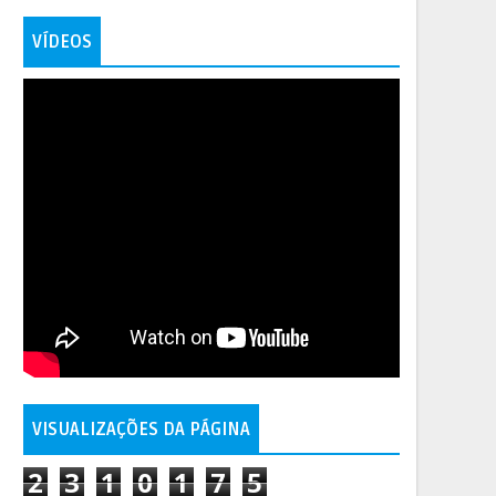
VÍDEOS
VISUALIZAÇÕES DA PÁGINA
2
3
1
0
1
7
5