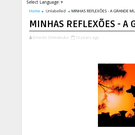
Select Language
▼
Home
Unlabelled
MINHAS REFLEXÕES - A GRANDE M
MINHAS REFLEXÕES - A
Ernesto Shimabuko
10 years ago