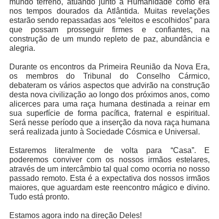
mundo terreno, atuando junto à Humanidade como era
nos tempos dourados da Atlântida. Muitas revelações
estarão sendo repassadas aos “eleitos e escolhidos” para
que possam prosseguir firmes e confiantes, na
construção de um mundo repleto de paz, abundância e
alegria.
Durante os encontros da Primeira Reunião da Nova Era,
os membros do Tribunal do Conselho Cármico,
debateram os vários aspectos que advirão na construção
desta nova civilização ao longo dos próximos anos, como
alicerces para uma raça humana destinada a reinar em
sua superfície de forma pacífica, fraternal e espiritual.
Será nesse período que a inserção da nova raça humana
será realizada junto à Sociedade Cósmica e Universal.
Estaremos literalmente de volta para “Casa”. E
poderemos conviver com os nossos irmãos estelares,
através de um intercâmbio tal qual como ocorria no nosso
passado remoto. Esta é a expectativa dos nossos irmãos
maiores, que aguardam este reencontro mágico e divino.
Tudo está pronto.
Estamos agora indo na direção Deles!