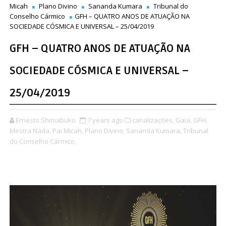
Micah
Plano Divino
Sananda Kumara
Tribunal do
Conselho Cármico
GFH – QUATRO ANOS DE ATUAÇÃO NA
SOCIEDADE CÓSMICA E UNIVERSAL – 25/04/2019
GFH – QUATRO ANOS DE ATUAÇÃO NA
SOCIEDADE CÓSMICA E UNIVERSAL –
25/04/2019
Ernesto Shimabuko
7 years ago
canalizações,
Gaia,
GFH,
Mestra Nada,
Pai Micah,
Plano Divino,
Sananda Kumara,
Tribunal
do Conselho Cármico,