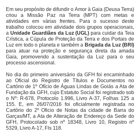
Em seu propósito de difundir o Amor à Gaia (Deusa Terra)
criou a Missão Paz na Terra (MPT) com metas e
atividades em várias frentes. Para o sucesso deste
trabalho colocou em atividade dois grupos operacionais,
a
Unidade Guardiães da Luz (UGL)
para cuidar da Teia
Crística, a Cúpula de Proteção da Terra e dos Portais de
Luz em todo o planeta e também a
Brigada da Luz (BRI)
para atuar na proteção e segurança direta da amada
Gaia, promovendo a sustentação da Luz para o seu
processo ascensional.
No dia do primeiro aniversário da GFH foi encaminhado
ao Oficial do Registro de Títulos e Documentos no
Cartório de 1º Ofício de Águas Lindas de Goiás a Ata de
Fundação da GFH, cujo Estatuto Social foi registrado sob
o Nº: R-678, Protocolo 1.996, Livro A-37, Folhas 125 a
155. E, em 26/07/2016 foi oficialmente registrada no
Cartório do 2º Oficio de Notas da cidade de Barra do
Garças/MT, a Ata de Alteração de Endereço da Sede do
GFH, Protocolado sob nº 18348, Livro 10, Registro nº
5329, Livro A-17, Fls 118.