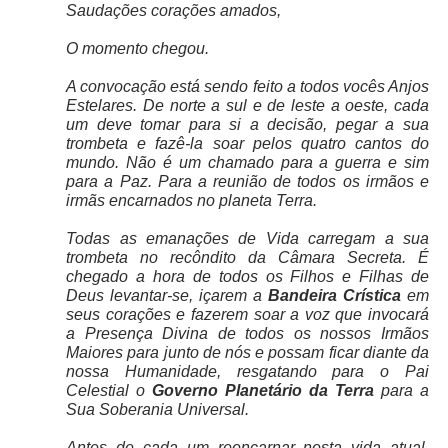
Saudações corações amados,
O momento chegou.
A convocação está sendo feito a todos vocês Anjos
Estelares. De norte a sul e de leste a oeste, cada
um deve tomar para si a decisão, pegar a sua
trombeta e fazê-la soar pelos quatro cantos do
mundo. Não é um chamado para a guerra e sim
para a Paz. Para a reunião de todos os irmãos e
irmãs encarnados no planeta Terra.
Todas as emanações de Vida carregam a sua
trombeta no recôndito da Câmara Secreta. É
chegado a hora de todos os Filhos e Filhas de
Deus levantar-se, içarem a
Bandeira Crística
em
seus corações e fazerem soar a voz que invocará
a Presença Divina de todos os nossos Irmãos
Maiores para junto de nós e possam ficar diante da
nossa Humanidade, resgatando para o Pai
Celestial o
Governo Planetário da Terra
para a
Sua Soberania Universal.
Antes de cada um reencarnar nesta vida atual,