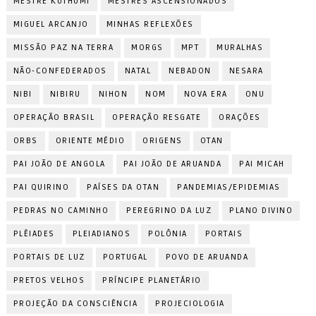
MESTRE KUTHUMI
MESTRES ASCENSIONADOS
MIGUEL ARCANJO
MINHAS REFLEXÕES
MISSÃO PAZ NA TERRA
MORGS
MPT
MURALHAS
NÃO-CONFEDERADOS
NATAL
NEBADON
NESARA
NIBI
NIBIRU
NIHON
NOM
NOVA ERA
ONU
OPERAÇÃO BRASIL
OPERAÇÃO RESGATE
ORAÇÕES
ORBS
ORIENTE MÉDIO
ORIGENS
OTAN
PAI JOÃO DE ANGOLA
PAI JOÃO DE ARUANDA
PAI MICAH
PAI QUIRINO
PAÍSES DA OTAN
PANDEMIAS/EPIDEMIAS
PEDRAS NO CAMINHO
PEREGRINO DA LUZ
PLANO DIVINO
PLÊIADES
PLEIADIANOS
POLÔNIA
PORTAIS
PORTAIS DE LUZ
PORTUGAL
POVO DE ARUANDA
PRETOS VELHOS
PRÍNCIPE PLANETÁRIO
PROJEÇÃO DA CONSCIÊNCIA
PROJECIOLOGIA