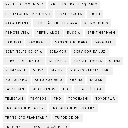
PROJETO COMUNISTA
PROJETO ERA DE AQUÁRIO
PROTETORES DE ANIMAIS
PUBLICAÇÕES
PUTIN
RAÇA ARIANA
REBELIÃO LUCIFERIANA
REINO UNIDO
REMOTE VIEW
REPTILIANOS
RÚSSIA
SAINT GERMAIN
SAMURAI
SAMURAI...
SANANDA KUMARA
SARA KALI
SENTINELAS DE GAIA
SERAMOR
SERVIDOR DA LUZ
SERVIDORES DA LUZ
SETÊNIOS
SHAKTI REVISTA
SHIMA
SHIMA&REE
SHIVA
SÍRIUS
SOBREVIVENCIALISMO
SOCIALISMO
SOLO SAGRADO
SUÉCIA
TAIWAN
TAUCETIAN
TAUCETIANOS
TCC
TEIA CRÍSTICA
TELEGRAM
TEMPLOS
TMD
TOYOHASHI
TOYOKAWA
TRABALHADOR DA LUZ
TRABALHADORES DA LUZ
TRANSIÇÃO PLANETÁRIA
TRÍADE DE OM
TRIBUNAL DO CONSELHO CÁRMICO