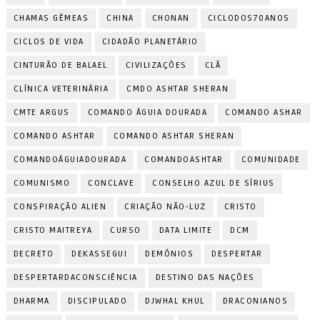
CHAMAS GÊMEAS
CHINA
CHONAN
CICLODOS70ANOS
CICLOS DE VIDA
CIDADÃO PLANETÁRIO
CINTURÃO DE BALAEL
CIVILIZAÇÕES
CLÃ
CLÍNICA VETERINÁRIA
CMDO ASHTAR SHERAN
CMTE ARGUS
COMANDO ÁGUIA DOURADA
COMANDO ASHAR
COMANDO ASHTAR
COMANDO ASHTAR SHERAN
COMANDOÁGUIADOURADA
COMANDOASHTAR
COMUNIDADE
COMUNISMO
CONCLAVE
CONSELHO AZUL DE SÍRIUS
CONSPIRAÇÃO ALIEN
CRIAÇÃO NÃO-LUZ
CRISTO
CRISTO MAITREYA
CURSO
DATA LIMITE
DCM
DECRETO
DEKASSEGUI
DEMÔNIOS
DESPERTAR
DESPERTARDACONSCIÊNCIA
DESTINO DAS NAÇÕES
DHARMA
DISCIPULADO
DJWHAL KHUL
DRACONIANOS