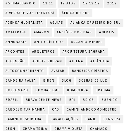
#SHIMAEUAPOIO
11:11
12 ATOS
12.12.12
2012
A VERDADE VOS LIBERTARÁ
ÁFRICA DO SUL
AGENDA GLOBALISTA
ÁGUIAS
ALIANÇA CRUZEIRO DO SUL
AMATERASU
AMAZON
ANCIÕES DOS DIAS
ANIMAIS
ANNUNAKIS
ANTI-CRÍSTICOS
ARCANJO MIGUEL
ARCONTES
ARQUÉTIPOS
ARQUITETURA SAGRADA
ASCENSÃO
ASHTAR SHERAN
ATHENA
ATLÂNTIDA
AUTOCONHECIMENTO
AVATAR
BANDEIRA CRÍSTICA
BANDEIRA FALSA
BIDEN
BLOG
BOLHAS DE LUZ
BOLSONARO
BOMBAS EMF
BOMBOJIRA
BRAHMA
BRASIL
BRAVA GENTE NEWS
BRI
BRICS
BUSHIDO
CABOCLO TUPINAMBÁ
CAD
CAMINHANDOCOMOMESTRE
CAMINHOESPIRITUAL
CANALIZAÇÕES
CANIL
CENSURA
CERN
CHAMA TRINA
CHAMA VIOLETA
CHAMADO