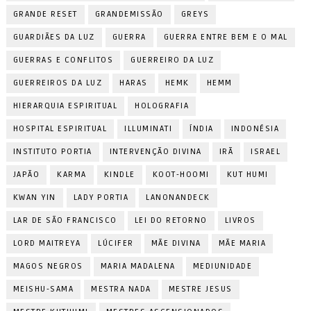
GRANDE RESET
GRANDEMISSÃO
GREYS
GUARDIÃES DA LUZ
GUERRA
GUERRA ENTRE BEM E O MAL
GUERRAS E CONFLITOS
GUERREIRO DA LUZ
GUERREIROS DA LUZ
HARAS
HEMK
HEMM
HIERARQUIA ESPIRITUAL
HOLOGRAFIA
HOSPITAL ESPIRITUAL
ILLUMINATI
ÍNDIA
INDONÉSIA
INSTITUTO PORTIA
INTERVENÇÃO DIVINA
IRÃ
ISRAEL
JAPÃO
KARMA
KINDLE
KOOT-HOOMI
KUT HUMI
KWAN YIN
LADY PORTIA
LANONANDECK
LAR DE SÃO FRANCISCO
LEI DO RETORNO
LIVROS
LORD MAITREYA
LÚCIFER
MÃE DIVINA
MÃE MARIA
MAGOS NEGROS
MARIA MADALENA
MEDIUNIDADE
MEISHU-SAMA
MESTRA NADA
MESTRE JESUS