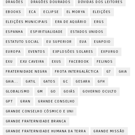
DRAGÕES
DRAGÕES DOURADOS
DÚVIDAS DOS LEITORES
EBOOKS
ECA
ECLIPSE
EL MORYA
ELEIÇÕES
ELEIÇÕES MUNICIPAIS
ERA DE AQUÁRIO
ERGS
ESPANHA
ESPIRITUALIDADE
ESTADOS UNIDOS
ESTATUTO SOCIAL
EU SUPERIOR
EUA
EUAPOIO
EUROPA
EVENTOS
EXPLOSÕES SOLARES
EXPURGO
EXU
EXU CAVEIRA
EXUS
FACEBOOK
FELINOS
FRATERNIDADE NEGRA
FROTA INTERGALÁCTICA
G7
GAIA
GAIA...
GATIL
GATOS
GC
GESARA
GFH
GLOBALISMO
GM
GO
GOIÁS
GOVERNO OCULTO
GPT
GRAN
GRANDE CONSELHO
GRANDE CONSELHO CÓSMICO E UNI
GRANDE FRATERNIDADE BRANCA
GRANDE FRATERNIDADE HUMANA DA TERRA
GRANDE MISSÃO