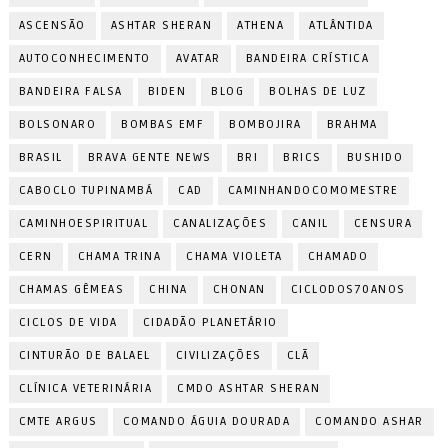
ASCENSÃO
ASHTAR SHERAN
ATHENA
ATLÂNTIDA
AUTOCONHECIMENTO
AVATAR
BANDEIRA CRÍSTICA
BANDEIRA FALSA
BIDEN
BLOG
BOLHAS DE LUZ
BOLSONARO
BOMBAS EMF
BOMBOJIRA
BRAHMA
BRASIL
BRAVA GENTE NEWS
BRI
BRICS
BUSHIDO
CABOCLO TUPINAMBÁ
CAD
CAMINHANDOCOMOMESTRE
CAMINHOESPIRITUAL
CANALIZAÇÕES
CANIL
CENSURA
CERN
CHAMA TRINA
CHAMA VIOLETA
CHAMADO
CHAMAS GÊMEAS
CHINA
CHONAN
CICLODOS70ANOS
CICLOS DE VIDA
CIDADÃO PLANETÁRIO
CINTURÃO DE BALAEL
CIVILIZAÇÕES
CLÃ
CLÍNICA VETERINÁRIA
CMDO ASHTAR SHERAN
CMTE ARGUS
COMANDO ÁGUIA DOURADA
COMANDO ASHAR