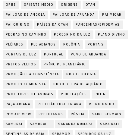
ORBS
ORIENTE MÉDIO
ORIGENS
OTAN
PAI JOÃO DE ANGOLA
PAI JOÃO DE ARUANDA
PAI MICAH
PAI QUIRINO
PAÍSES DA OTAN
PANDEMIAS/EPIDEMIAS
PEDRAS NO CAMINHO
PEREGRINO DA LUZ
PLANO DIVINO
PLÊIADES
PLEIADIANOS
POLÔNIA
PORTAIS
PORTAIS DE LUZ
PORTUGAL
POVO DE ARUANDA
PRETOS VELHOS
PRÍNCIPE PLANETÁRIO
PROJEÇÃO DA CONSCIÊNCIA
PROJECIOLOGIA
PROJETO COMUNISTA
PROJETO ERA DE AQUÁRIO
PROTETORES DE ANIMAIS
PUBLICAÇÕES
PUTIN
RAÇA ARIANA
REBELIÃO LUCIFERIANA
REINO UNIDO
REMOTE VIEW
REPTILIANOS
RÚSSIA
SAINT GERMAIN
SAMURAI
SAMURAI...
SANANDA KUMARA
SARA KALI
SENTINELAS DE GAIA
SERAMOR
SERVIDOR DA LUZ