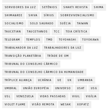
SERVIDORES DA LUZ
SETÊNIOS
SHAKTI REVISTA
SHIMA
SHIMA&REE
SHIVA
SÍRIUS
SOBREVIVENCIALISMO
SOCIALISMO
SOLO SAGRADO
SUÉCIA
TAIWAN
TAUCETIAN
TAUCETIANOS
TCC
TEIA CRÍSTICA
TELEGRAM
TEMPLOS
TMD
TOYOHASHI
TOYOKAWA
TRABALHADOR DA LUZ
TRABALHADORES DA LUZ
TRANSIÇÃO PLANETÁRIA
TRÍADE DE OM
TRIBUNAL DO CONSELHO CÁRMICO
TRIBUNAL DO CONSELHO CÁRMICO DA HUMANIDADE
TRÍPLICE ALIANÇA
UCRÂNIA
UE
UK
UMBANDA
UMBRAL
UNIÃO EUROPÉIA
UNIVERSO
USAT
USG
USL
VENEZUELA
VIDAS PASSADAS
VIGIL
VIGÍLIA
VIOLET FLAME
VISÃO REMOTA
WESAK
XOPATZ