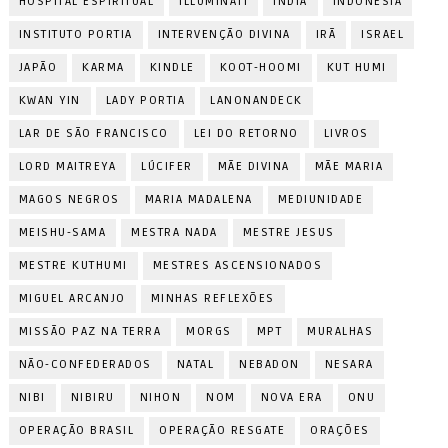
HOSPITAL ESPIRITUAL
ILLUMINATI
ÍNDIA
INDONÉSIA
INSTITUTO PORTIA
INTERVENÇÃO DIVINA
IRÃ
ISRAEL
JAPÃO
KARMA
KINDLE
KOOT-HOOMI
KUT HUMI
KWAN YIN
LADY PORTIA
LANONANDECK
LAR DE SÃO FRANCISCO
LEI DO RETORNO
LIVROS
LORD MAITREYA
LÚCIFER
MÃE DIVINA
MÃE MARIA
MAGOS NEGROS
MARIA MADALENA
MEDIUNIDADE
MEISHU-SAMA
MESTRA NADA
MESTRE JESUS
MESTRE KUTHUMI
MESTRES ASCENSIONADOS
MIGUEL ARCANJO
MINHAS REFLEXÕES
MISSÃO PAZ NA TERRA
MORGS
MPT
MURALHAS
NÃO-CONFEDERADOS
NATAL
NEBADON
NESARA
NIBI
NIBIRU
NIHON
NOM
NOVA ERA
ONU
OPERAÇÃO BRASIL
OPERAÇÃO RESGATE
ORAÇÕES