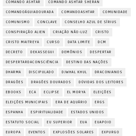
COMANDO ASHTAR
COMANDO ASHTAR SHERAN
COMANDOÁGUIADOURADA
COMANDOASHTAR
COMUNIDADE
COMUNISMO
CONCLAVE
CONSELHO AZUL DE SÍRIUS
CONSPIRAÇÃO ALIEN
CRIAÇÃO NÃO-LUZ
CRISTO
CRISTO MAITREYA
CURSO
DATA LIMITE
DCM
DECRETO
DEKASSEGUI
DEMÔNIOS
DESPERTAR
DESPERTARDACONSCIÊNCIA
DESTINO DAS NAÇÕES
DHARMA
DISCIPULADO
DJWHAL KHUL
DRACONIANOS
DRAGÕES
DRAGÕES DOURADOS
DÚVIDAS DOS LEITORES
EBOOKS
ECA
ECLIPSE
EL MORYA
ELEIÇÕES
ELEIÇÕES MUNICIPAIS
ERA DE AQUÁRIO
ERGS
ESPANHA
ESPIRITUALIDADE
ESTADOS UNIDOS
ESTATUTO SOCIAL
EU SUPERIOR
EUA
EUAPOIO
EUROPA
EVENTOS
EXPLOSÕES SOLARES
EXPURGO