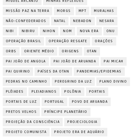
MIGUEL ARCANJO
MINHAS REFLEXÕES
MISSÃO PAZ NA TERRA
MORGS
MPT
MURALHAS
NÃO-CONFEDERADOS
NATAL
NEBADON
NESARA
NIBI
NIBIRU
NIHON
NOM
NOVA ERA
ONU
OPERAÇÃO BRASIL
OPERAÇÃO RESGATE
ORAÇÕES
ORBS
ORIENTE MÉDIO
ORIGENS
OTAN
PAI JOÃO DE ANGOLA
PAI JOÃO DE ARUANDA
PAI MICAH
PAI QUIRINO
PAÍSES DA OTAN
PANDEMIAS/EPIDEMIAS
PEDRAS NO CAMINHO
PEREGRINO DA LUZ
PLANO DIVINO
PLÊIADES
PLEIADIANOS
POLÔNIA
PORTAIS
PORTAIS DE LUZ
PORTUGAL
POVO DE ARUANDA
PRETOS VELHOS
PRÍNCIPE PLANETÁRIO
PROJEÇÃO DA CONSCIÊNCIA
PROJECIOLOGIA
PROJETO COMUNISTA
PROJETO ERA DE AQUÁRIO