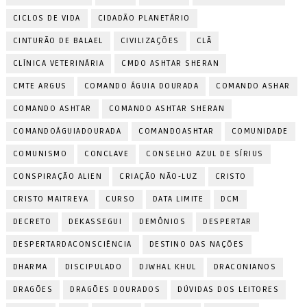
CICLOS DE VIDA
CIDADÃO PLANETÁRIO
CINTURÃO DE BALAEL
CIVILIZAÇÕES
CLÃ
CLÍNICA VETERINÁRIA
CMDO ASHTAR SHERAN
CMTE ARGUS
COMANDO ÁGUIA DOURADA
COMANDO ASHAR
COMANDO ASHTAR
COMANDO ASHTAR SHERAN
COMANDOÁGUIADOURADA
COMANDOASHTAR
COMUNIDADE
COMUNISMO
CONCLAVE
CONSELHO AZUL DE SÍRIUS
CONSPIRAÇÃO ALIEN
CRIAÇÃO NÃO-LUZ
CRISTO
CRISTO MAITREYA
CURSO
DATA LIMITE
DCM
DECRETO
DEKASSEGUI
DEMÔNIOS
DESPERTAR
DESPERTARDACONSCIÊNCIA
DESTINO DAS NAÇÕES
DHARMA
DISCIPULADO
DJWHAL KHUL
DRACONIANOS
DRAGÕES
DRAGÕES DOURADOS
DÚVIDAS DOS LEITORES