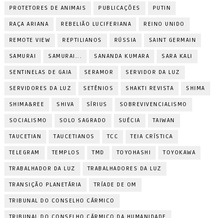
PROTETORES DE ANIMAIS
PUBLICAÇÕES
PUTIN
RAÇA ARIANA
REBELIÃO LUCIFERIANA
REINO UNIDO
REMOTE VIEW
REPTILIANOS
RÚSSIA
SAINT GERMAIN
SAMURAI
SAMURAI...
SANANDA KUMARA
SARA KALI
SENTINELAS DE GAIA
SERAMOR
SERVIDOR DA LUZ
SERVIDORES DA LUZ
SETÊNIOS
SHAKTI REVISTA
SHIMA
SHIMA&REE
SHIVA
SÍRIUS
SOBREVIVENCIALISMO
SOCIALISMO
SOLO SAGRADO
SUÉCIA
TAIWAN
TAUCETIAN
TAUCETIANOS
TCC
TEIA CRÍSTICA
TELEGRAM
TEMPLOS
TMD
TOYOHASHI
TOYOKAWA
TRABALHADOR DA LUZ
TRABALHADORES DA LUZ
TRANSIÇÃO PLANETÁRIA
TRÍADE DE OM
TRIBUNAL DO CONSELHO CÁRMICO
TRIBUNAL DO CONSELHO CÁRMICO DA HUMANIDADE