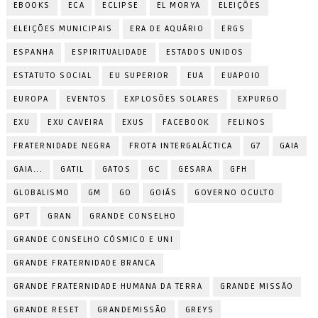
EBOOKS
ECA
ECLIPSE
EL MORYA
ELEIÇÕES
ELEIÇÕES MUNICIPAIS
ERA DE AQUÁRIO
ERGS
ESPANHA
ESPIRITUALIDADE
ESTADOS UNIDOS
ESTATUTO SOCIAL
EU SUPERIOR
EUA
EUAPOIO
EUROPA
EVENTOS
EXPLOSÕES SOLARES
EXPURGO
EXU
EXU CAVEIRA
EXUS
FACEBOOK
FELINOS
FRATERNIDADE NEGRA
FROTA INTERGALÁCTICA
G7
GAIA
GAIA...
GATIL
GATOS
GC
GESARA
GFH
GLOBALISMO
GM
GO
GOIÁS
GOVERNO OCULTO
GPT
GRAN
GRANDE CONSELHO
GRANDE CONSELHO CÓSMICO E UNI
GRANDE FRATERNIDADE BRANCA
GRANDE FRATERNIDADE HUMANA DA TERRA
GRANDE MISSÃO
GRANDE RESET
GRANDEMISSÃO
GREYS