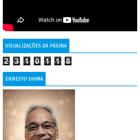
VISUALIZAÇÕES DA PÁGINA
2
3
1
0
1
1
8
ERNESTO SHIMA