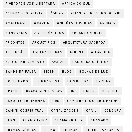
A VERDADE VOS LIBERTARÁ
ÁFRICA DO SUL
AGENDA GLOBALISTA
ÁGUIAS
ALIANÇA CRUZEIRO DO SUL
AMATERASU
AMAZON
ANCIÕES DOS DIAS
ANIMAIS
ANNUNAKIS
ANTI-CRÍSTICOS
ARCANJO MIGUEL
ARCONTES
ARQUÉTIPOS
ARQUITETURA SAGRADA
ASCENSÃO
ASHTAR SHERAN
ATHENA
ATLÂNTIDA
AUTOCONHECIMENTO
AVATAR
BANDEIRA CRÍSTICA
BANDEIRA FALSA
BIDEN
BLOG
BOLHAS DE LUZ
BOLSONARO
BOMBAS EMF
BOMBOJIRA
BRAHMA
BRASIL
BRAVA GENTE NEWS
BRI
BRICS
BUSHIDO
CABOCLO TUPINAMBÁ
CAD
CAMINHANDOCOMOMESTRE
CAMINHOESPIRITUAL
CANALIZAÇÕES
CANIL
CENSURA
CERN
CHAMA TRINA
CHAMA VIOLETA
CHAMADO
CHAMAS GÊMEAS
CHINA
CHONAN
CICLODOS70ANOS