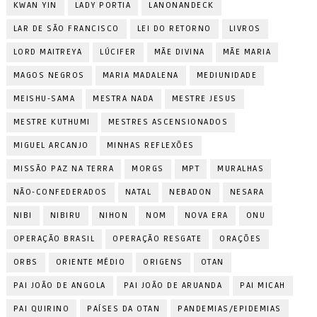
KWAN YIN
LADY PORTIA
LANONANDECK
LAR DE SÃO FRANCISCO
LEI DO RETORNO
LIVROS
LORD MAITREYA
LÚCIFER
MÃE DIVINA
MÃE MARIA
MAGOS NEGROS
MARIA MADALENA
MEDIUNIDADE
MEISHU-SAMA
MESTRA NADA
MESTRE JESUS
MESTRE KUTHUMI
MESTRES ASCENSIONADOS
MIGUEL ARCANJO
MINHAS REFLEXÕES
MISSÃO PAZ NA TERRA
MORGS
MPT
MURALHAS
NÃO-CONFEDERADOS
NATAL
NEBADON
NESARA
NIBI
NIBIRU
NIHON
NOM
NOVA ERA
ONU
OPERAÇÃO BRASIL
OPERAÇÃO RESGATE
ORAÇÕES
ORBS
ORIENTE MÉDIO
ORIGENS
OTAN
PAI JOÃO DE ANGOLA
PAI JOÃO DE ARUANDA
PAI MICAH
PAI QUIRINO
PAÍSES DA OTAN
PANDEMIAS/EPIDEMIAS