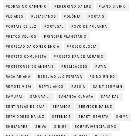
PEDRAS NO CAMINHO
PEREGRINO DA LUZ
PLANO DIVINO
PLÊIADES
PLEIADIANOS
POLÔNIA
PORTAIS
PORTAIS DE LUZ
PORTUGAL
POVO DE ARUANDA
PRETOS VELHOS
PRÍNCIPE PLANETÁRIO
PROJEÇÃO DA CONSCIÊNCIA
PROJECIOLOGIA
PROJETO COMUNISTA
PROJETO ERA DE AQUÁRIO
PROTETORES DE ANIMAIS
PUBLICAÇÕES
PUTIN
RAÇA ARIANA
REBELIÃO LUCIFERIANA
REINO UNIDO
REMOTE VIEW
REPTILIANOS
RÚSSIA
SAINT GERMAIN
SAMURAI
SAMURAI...
SANANDA KUMARA
SARA KALI
SENTINELAS DE GAIA
SERAMOR
SERVIDOR DA LUZ
SERVIDORES DA LUZ
SETÊNIOS
SHAKTI REVISTA
SHIMA
SHIMA&REE
SHIVA
SÍRIUS
SOBREVIVENCIALISMO