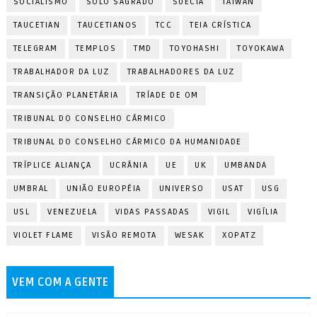
SOCIALISMO
SOLO SAGRADO
SUÉCIA
TAIWAN
TAUCETIAN
TAUCETIANOS
TCC
TEIA CRÍSTICA
TELEGRAM
TEMPLOS
TMD
TOYOHASHI
TOYOKAWA
TRABALHADOR DA LUZ
TRABALHADORES DA LUZ
TRANSIÇÃO PLANETÁRIA
TRÍADE DE OM
TRIBUNAL DO CONSELHO CÁRMICO
TRIBUNAL DO CONSELHO CÁRMICO DA HUMANIDADE
TRÍPLICE ALIANÇA
UCRÂNIA
UE
UK
UMBANDA
UMBRAL
UNIÃO EUROPÉIA
UNIVERSO
USAT
USG
USL
VENEZUELA
VIDAS PASSADAS
VIGIL
VIGÍLIA
VIOLET FLAME
VISÃO REMOTA
WESAK
XOPATZ
VEM COM A GENTE