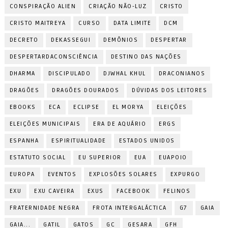
CONSPIRAÇÃO ALIEN
CRIAÇÃO NÃO-LUZ
CRISTO
CRISTO MAITREYA
CURSO
DATA LIMITE
DCM
DECRETO
DEKASSEGUI
DEMÔNIOS
DESPERTAR
DESPERTARDACONSCIÊNCIA
DESTINO DAS NAÇÕES
DHARMA
DISCIPULADO
DJWHAL KHUL
DRACONIANOS
DRAGÕES
DRAGÕES DOURADOS
DÚVIDAS DOS LEITORES
EBOOKS
ECA
ECLIPSE
EL MORYA
ELEIÇÕES
ELEIÇÕES MUNICIPAIS
ERA DE AQUÁRIO
ERGS
ESPANHA
ESPIRITUALIDADE
ESTADOS UNIDOS
ESTATUTO SOCIAL
EU SUPERIOR
EUA
EUAPOIO
EUROPA
EVENTOS
EXPLOSÕES SOLARES
EXPURGO
EXU
EXU CAVEIRA
EXUS
FACEBOOK
FELINOS
FRATERNIDADE NEGRA
FROTA INTERGALÁCTICA
G7
GAIA
GAIA...
GATIL
GATOS
GC
GESARA
GFH