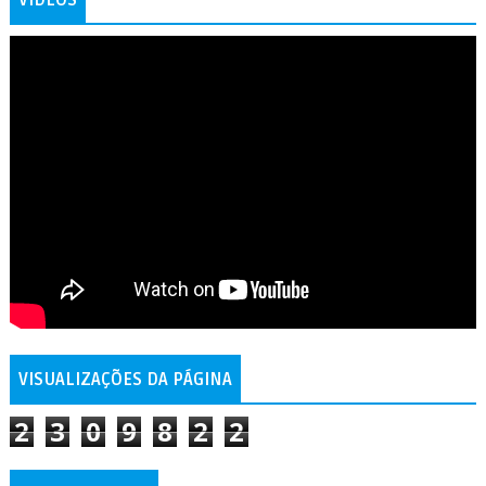
VISUALIZAÇÕES DA PÁGINA
2
3
0
9
8
2
2