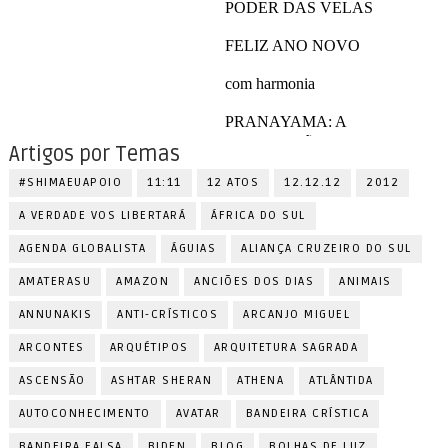
Artigos por Temas
#SHIMAEUAPOIO
11:11
12 ATOS
12.12.12
2012
A VERDADE VOS LIBERTARÁ
ÁFRICA DO SUL
AGENDA GLOBALISTA
ÁGUIAS
ALIANÇA CRUZEIRO DO SUL
AMATERASU
AMAZON
ANCIÕES DOS DIAS
ANIMAIS
ANNUNAKIS
ANTI-CRÍSTICOS
ARCANJO MIGUEL
ARCONTES
ARQUÉTIPOS
ARQUITETURA SAGRADA
ASCENSÃO
ASHTAR SHERAN
ATHENA
ATLÂNTIDA
AUTOCONHECIMENTO
AVATAR
BANDEIRA CRÍSTICA
BANDEIRA FALSA
BIDEN
BLOG
BOLHAS DE LUZ