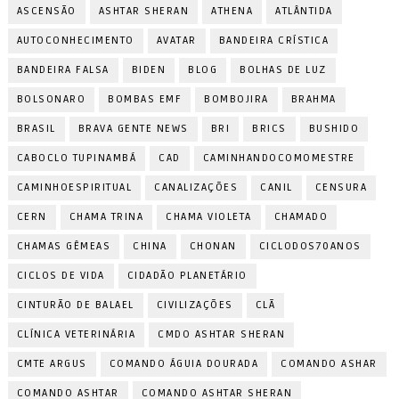
ASCENSÃO
ASHTAR SHERAN
ATHENA
ATLÂNTIDA
AUTOCONHECIMENTO
AVATAR
BANDEIRA CRÍSTICA
BANDEIRA FALSA
BIDEN
BLOG
BOLHAS DE LUZ
BOLSONARO
BOMBAS EMF
BOMBOJIRA
BRAHMA
BRASIL
BRAVA GENTE NEWS
BRI
BRICS
BUSHIDO
CABOCLO TUPINAMBÁ
CAD
CAMINHANDOCOMOMESTRE
CAMINHOESPIRITUAL
CANALIZAÇÕES
CANIL
CENSURA
CERN
CHAMA TRINA
CHAMA VIOLETA
CHAMADO
CHAMAS GÊMEAS
CHINA
CHONAN
CICLODOS70ANOS
CICLOS DE VIDA
CIDADÃO PLANETÁRIO
CINTURÃO DE BALAEL
CIVILIZAÇÕES
CLÃ
CLÍNICA VETERINÁRIA
CMDO ASHTAR SHERAN
CMTE ARGUS
COMANDO ÁGUIA DOURADA
COMANDO ASHAR
COMANDO ASHTAR
COMANDO ASHTAR SHERAN