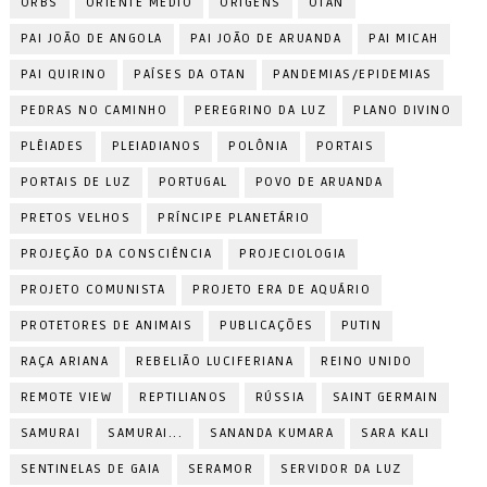
ORBS
ORIENTE MÉDIO
ORIGENS
OTAN
PAI JOÃO DE ANGOLA
PAI JOÃO DE ARUANDA
PAI MICAH
PAI QUIRINO
PAÍSES DA OTAN
PANDEMIAS/EPIDEMIAS
PEDRAS NO CAMINHO
PEREGRINO DA LUZ
PLANO DIVINO
PLÊIADES
PLEIADIANOS
POLÔNIA
PORTAIS
PORTAIS DE LUZ
PORTUGAL
POVO DE ARUANDA
PRETOS VELHOS
PRÍNCIPE PLANETÁRIO
PROJEÇÃO DA CONSCIÊNCIA
PROJECIOLOGIA
PROJETO COMUNISTA
PROJETO ERA DE AQUÁRIO
PROTETORES DE ANIMAIS
PUBLICAÇÕES
PUTIN
RAÇA ARIANA
REBELIÃO LUCIFERIANA
REINO UNIDO
REMOTE VIEW
REPTILIANOS
RÚSSIA
SAINT GERMAIN
SAMURAI
SAMURAI...
SANANDA KUMARA
SARA KALI
SENTINELAS DE GAIA
SERAMOR
SERVIDOR DA LUZ