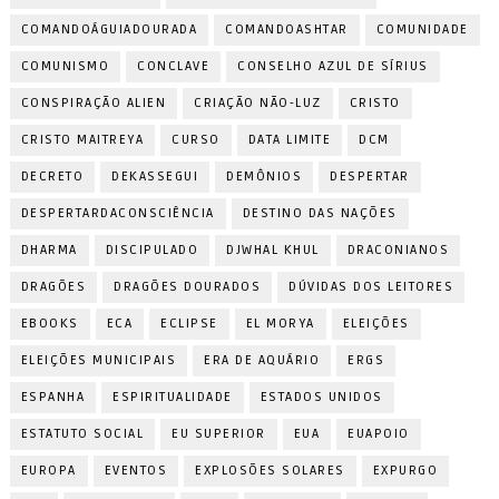
COMANDOÁGUIADOURADA
COMANDOASHTAR
COMUNIDADE
COMUNISMO
CONCLAVE
CONSELHO AZUL DE SÍRIUS
CONSPIRAÇÃO ALIEN
CRIAÇÃO NÃO-LUZ
CRISTO
CRISTO MAITREYA
CURSO
DATA LIMITE
DCM
DECRETO
DEKASSEGUI
DEMÔNIOS
DESPERTAR
DESPERTARDACONSCIÊNCIA
DESTINO DAS NAÇÕES
DHARMA
DISCIPULADO
DJWHAL KHUL
DRACONIANOS
DRAGÕES
DRAGÕES DOURADOS
DÚVIDAS DOS LEITORES
EBOOKS
ECA
ECLIPSE
EL MORYA
ELEIÇÕES
ELEIÇÕES MUNICIPAIS
ERA DE AQUÁRIO
ERGS
ESPANHA
ESPIRITUALIDADE
ESTADOS UNIDOS
ESTATUTO SOCIAL
EU SUPERIOR
EUA
EUAPOIO
EUROPA
EVENTOS
EXPLOSÕES SOLARES
EXPURGO