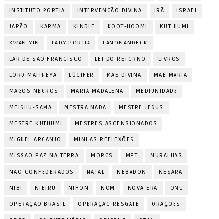
INSTITUTO PORTIA
INTERVENÇÃO DIVINA
IRÃ
ISRAEL
JAPÃO
KARMA
KINDLE
KOOT-HOOMI
KUT HUMI
KWAN YIN
LADY PORTIA
LANONANDECK
LAR DE SÃO FRANCISCO
LEI DO RETORNO
LIVROS
LORD MAITREYA
LÚCIFER
MÃE DIVINA
MÃE MARIA
MAGOS NEGROS
MARIA MADALENA
MEDIUNIDADE
MEISHU-SAMA
MESTRA NADA
MESTRE JESUS
MESTRE KUTHUMI
MESTRES ASCENSIONADOS
MIGUEL ARCANJO
MINHAS REFLEXÕES
MISSÃO PAZ NA TERRA
MORGS
MPT
MURALHAS
NÃO-CONFEDERADOS
NATAL
NEBADON
NESARA
NIBI
NIBIRU
NIHON
NOM
NOVA ERA
ONU
OPERAÇÃO BRASIL
OPERAÇÃO RESGATE
ORAÇÕES