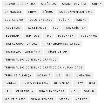
SERVIDORES DA LUZ
SETÊNIOS
SHAKTI REVISTA
SHIMA
SHIMA&REE
SHIVA
SÍRIUS
SOBREVIVENCIALISMO
SOCIALISMO
SOLO SAGRADO
SUÉCIA
TAIWAN
TAUCETIAN
TAUCETIANOS
TCC
TEIA CRÍSTICA
TELEGRAM
TEMPLOS
TMD
TOYOHASHI
TOYOKAWA
TRABALHADOR DA LUZ
TRABALHADORES DA LUZ
TRANSIÇÃO PLANETÁRIA
TRÍADE DE OM
TRIBUNAL DO CONSELHO CÁRMICO
TRIBUNAL DO CONSELHO CÁRMICO DA HUMANIDADE
TRÍPLICE ALIANÇA
UCRÂNIA
UE
UK
UMBANDA
UMBRAL
UNIÃO EUROPÉIA
UNIVERSO
USAT
USG
USL
VENEZUELA
VIDAS PASSADAS
VIGIL
VIGÍLIA
VIOLET FLAME
VISÃO REMOTA
WESAK
XOPATZ