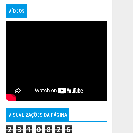
VÍDEOS
VISUALIZAÇÕES DA PÁGINA
2
3
1
0
8
2
6