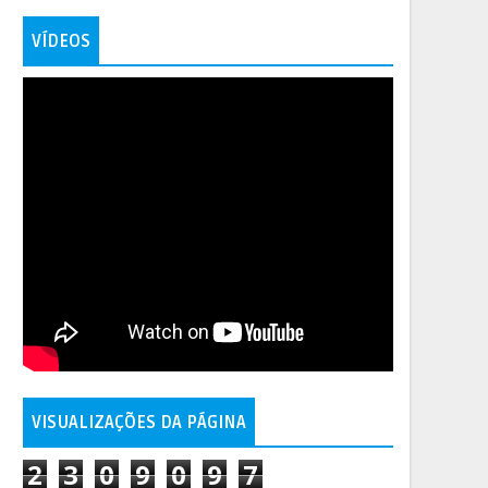
VÍDEOS
VISUALIZAÇÕES DA PÁGINA
2
3
0
9
0
9
7