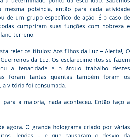
para determinado ponto da escuridão. Sabemos
 mesma potência, então para cada atividade
ou de um grupo específico de ação. É o caso de
E todas cumpriram suas funções com nobreza e
plano terreno.
reler os títulos: Aos filhos da Luz – Alerta!, O
Guerreiros da Luz. Os esclarecimentos se fazem
u a tenacidade e o árduo trabalho destes
ixas foram tantas quantas também foram os
, a vitória foi consumada.
ara a maioria, nada aconteceu. Então faço a
de agora. O grande holograma criado por várias
mitos, lendas – e que causaram o desvio da