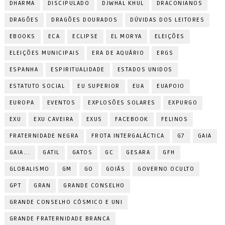
DHARMA
DISCIPULADO
DJWHAL KHUL
DRACONIANOS
DRAGÕES
DRAGÕES DOURADOS
DÚVIDAS DOS LEITORES
EBOOKS
ECA
ECLIPSE
EL MORYA
ELEIÇÕES
ELEIÇÕES MUNICIPAIS
ERA DE AQUÁRIO
ERGS
ESPANHA
ESPIRITUALIDADE
ESTADOS UNIDOS
ESTATUTO SOCIAL
EU SUPERIOR
EUA
EUAPOIO
EUROPA
EVENTOS
EXPLOSÕES SOLARES
EXPURGO
EXU
EXU CAVEIRA
EXUS
FACEBOOK
FELINOS
FRATERNIDADE NEGRA
FROTA INTERGALÁCTICA
G7
GAIA
GAIA...
GATIL
GATOS
GC
GESARA
GFH
GLOBALISMO
GM
GO
GOIÁS
GOVERNO OCULTO
GPT
GRAN
GRANDE CONSELHO
GRANDE CONSELHO CÓSMICO E UNI
GRANDE FRATERNIDADE BRANCA