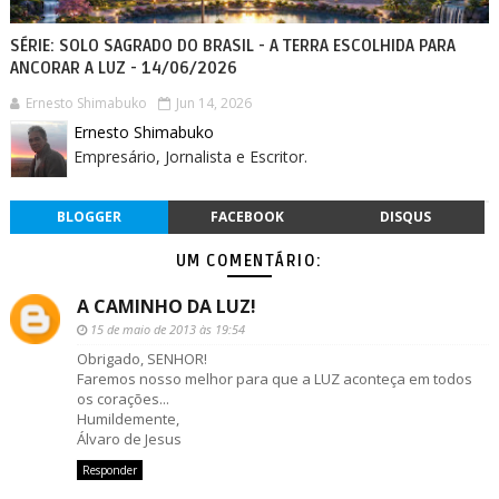
SÉRIE: SOLO SAGRADO DO BRASIL - A TERRA ESCOLHIDA PARA
ANCORAR A LUZ - 14/06/2026
Ernesto Shimabuko
Jun 14, 2026
Ernesto Shimabuko
Empresário, Jornalista e Escritor.
BLOGGER
FACEBOOK
DISQUS
UM COMENTÁRIO:
A CAMINHO DA LUZ!
15 de maio de 2013 às 19:54
Obrigado, SENHOR!
Faremos nosso melhor para que a LUZ aconteça em todos
os corações...
Humildemente,
Álvaro de Jesus
Responder