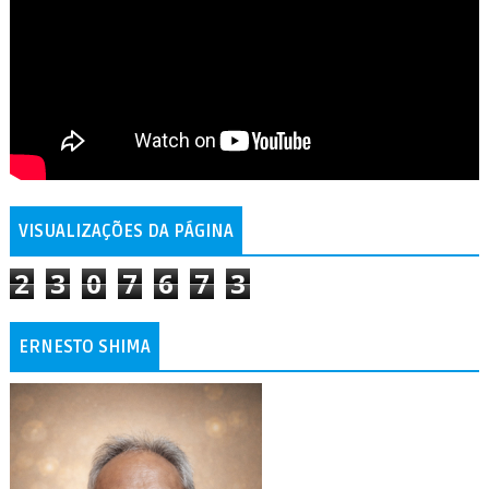
VISUALIZAÇÕES DA PÁGINA
2
3
0
7
6
7
3
ERNESTO SHIMA