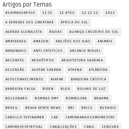
Artigos por Temas
#SHIMAEUAPOIO
11:11
12 ATOS
12.12.12
2012
A VERDADE VOS LIBERTARÁ
ÁFRICA DO SUL
AGENDA GLOBALISTA
ÁGUIAS
ALIANÇA CRUZEIRO DO SUL
AMATERASU
AMAZON
ANCIÕES DOS DIAS
ANIMAIS
ANNUNAKIS
ANTI-CRÍSTICOS
ARCANJO MIGUEL
ARCONTES
ARQUÉTIPOS
ARQUITETURA SAGRADA
ASCENSÃO
ASHTAR SHERAN
ATHENA
ATLÂNTIDA
AUTOCONHECIMENTO
AVATAR
BANDEIRA CRÍSTICA
BANDEIRA FALSA
BIDEN
BLOG
BOLHAS DE LUZ
BOLSONARO
BOMBAS EMF
BOMBOJIRA
BRAHMA
BRASIL
BRAVA GENTE NEWS
BRI
BRICS
BUSHIDO
CABOCLO TUPINAMBÁ
CAD
CAMINHANDOCOMOMESTRE
CAMINHOESPIRITUAL
CANALIZAÇÕES
CANIL
CENSURA