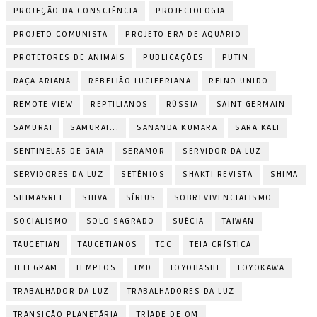
PROJEÇÃO DA CONSCIÊNCIA
PROJECIOLOGIA
PROJETO COMUNISTA
PROJETO ERA DE AQUÁRIO
PROTETORES DE ANIMAIS
PUBLICAÇÕES
PUTIN
RAÇA ARIANA
REBELIÃO LUCIFERIANA
REINO UNIDO
REMOTE VIEW
REPTILIANOS
RÚSSIA
SAINT GERMAIN
SAMURAI
SAMURAI...
SANANDA KUMARA
SARA KALI
SENTINELAS DE GAIA
SERAMOR
SERVIDOR DA LUZ
SERVIDORES DA LUZ
SETÊNIOS
SHAKTI REVISTA
SHIMA
SHIMA&REE
SHIVA
SÍRIUS
SOBREVIVENCIALISMO
SOCIALISMO
SOLO SAGRADO
SUÉCIA
TAIWAN
TAUCETIAN
TAUCETIANOS
TCC
TEIA CRÍSTICA
TELEGRAM
TEMPLOS
TMD
TOYOHASHI
TOYOKAWA
TRABALHADOR DA LUZ
TRABALHADORES DA LUZ
TRANSIÇÃO PLANETÁRIA
TRÍADE DE OM