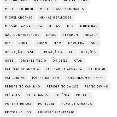
MEISHU-SAMA
MESTRA NADA
MESTRE JESUS
MESTRE KUTHUMI
MESTRES ASCENSIONADOS
MIGUEL ARCANJO
MINHAS REFLEXÕES
MISSÃO PAZ NA TERRA
MORGS
MPT
MURALHAS
NÃO-CONFEDERADOS
NATAL
NEBADON
NESARA
NIBI
NIBIRU
NIHON
NOM
NOVA ERA
ONU
OPERAÇÃO BRASIL
OPERAÇÃO RESGATE
ORAÇÕES
ORBS
ORIENTE MÉDIO
ORIGENS
OTAN
PAI JOÃO DE ANGOLA
PAI JOÃO DE ARUANDA
PAI MICAH
PAI QUIRINO
PAÍSES DA OTAN
PANDEMIAS/EPIDEMIAS
PEDRAS NO CAMINHO
PEREGRINO DA LUZ
PLANO DIVINO
PLÊIADES
PLEIADIANOS
POLÔNIA
PORTAIS
PORTAIS DE LUZ
PORTUGAL
POVO DE ARUANDA
PRETOS VELHOS
PRÍNCIPE PLANETÁRIO