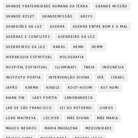
GRANDE FRATERNIDADE HUMANA DA TERRA
GRANDE MISSÃO
GRANDE RESET
GRANDEMISSÃO
GREYS
GUARDIÃES DA LUZ
GUERRA
GUERRA ENTRE BEM E O MAL
GUERRAS E CONFLITOS
GUERREIRO DA LUZ
GUERREIROS DA LUZ
HARAS
HEMK
HEMM
HIERARQUIA ESPIRITUAL
HOLOGRAFIA
HOSPITAL ESPIRITUAL
ILLUMINATI
ÍNDIA
INDONÉSIA
INSTITUTO PORTIA
INTERVENÇÃO DIVINA
IRÃ
ISRAEL
JAPÃO
KARMA
KINDLE
KOOT-HOOMI
KUT HUMI
KWAN YIN
LADY PORTIA
LANONANDECK
LAR DE SÃO FRANCISCO
LEI DO RETORNO
LIVROS
LORD MAITREYA
LÚCIFER
MÃE DIVINA
MÃE MARIA
MAGOS NEGROS
MARIA MADALENA
MEDIUNIDADE