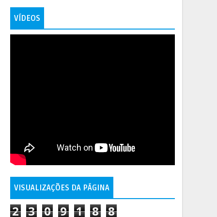
VÍDEOS
VISUALIZAÇÕES DA PÁGINA
2
3
0
9
1
8
8