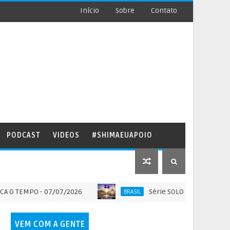
Início
Sobre
Contato
PODCAST
VIDEOS
#SHIMAEUAPOIO
MPO - 07/07/2026
Série SOLO SAGRADO DO BRASIL -
BRASIL
VEM COM A GENTE