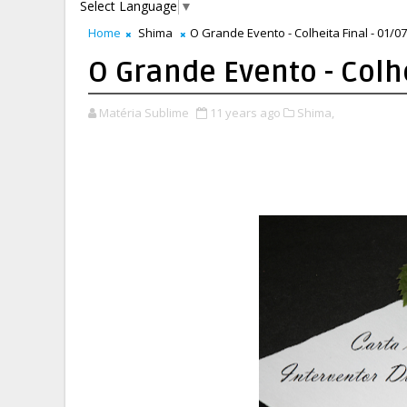
Select Language
▼
Home
Shima
O Grande Evento - Colheita Final - 01/0
O Grande Evento - Colh
Matéria Sublime
11 years ago
Shima,