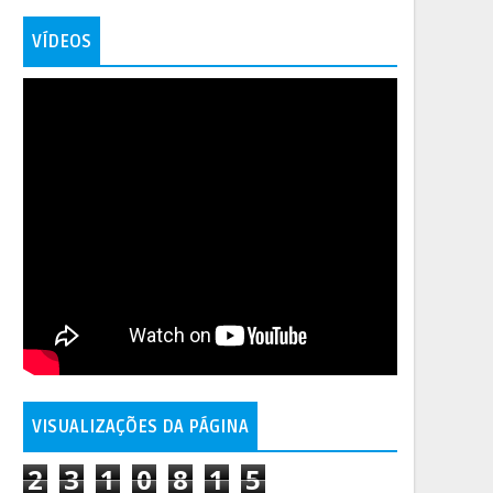
VÍDEOS
VISUALIZAÇÕES DA PÁGINA
2
3
1
0
8
1
5