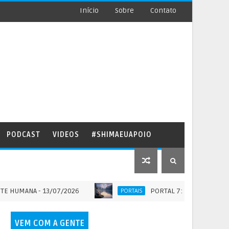
Início
Sobre
Contato
PODCAST
VIDEOS
#SHIMAEUAPOIO
NA - 13/07/2026
PORTAL 7:7 - QUANDO A ETERNID
PORTAIS
VEM COM A GENTE