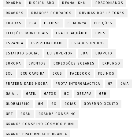
DHARMA
DISCIPULADO
DJWHAL KHUL
DRACONIANOS
DRAGÕES
DRAGÕES DOURADOS
DÚVIDAS DOS LEITORES
EBOOKS
ECA
ECLIPSE
EL MORYA
ELEIÇÕES
ELEIÇÕES MUNICIPAIS
ERA DE AQUÁRIO
ERGS
ESPANHA
ESPIRITUALIDADE
ESTADOS UNIDOS
ESTATUTO SOCIAL
EU SUPERIOR
EUA
EUAPOIO
EUROPA
EVENTOS
EXPLOSÕES SOLARES
EXPURGO
EXU
EXU CAVEIRA
EXUS
FACEBOOK
FELINOS
FRATERNIDADE NEGRA
FROTA INTERGALÁCTICA
G7
GAIA
GAIA...
GATIL
GATOS
GC
GESARA
GFH
GLOBALISMO
GM
GO
GOIÁS
GOVERNO OCULTO
GPT
GRAN
GRANDE CONSELHO
GRANDE CONSELHO CÓSMICO E UNI
GRANDE FRATERNIDADE BRANCA