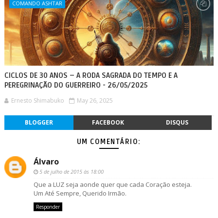
COMANDO ASHTAR
CICLOS DE 30 ANOS – A RODA SAGRADA DO TEMPO E A
PEREGRINAÇÃO DO GUERREIRO - 26/05/2025
Ernesto Shimabuko
May 26, 2025
BLOGGER
FACEBOOK
DISQUS
UM COMENTÁRIO:
Álvaro
5 de julho de 2015 às 18:00
Que a LUZ seja aonde quer que cada Coração esteja.
Um Até Sempre, Querido Irmão.
Responder