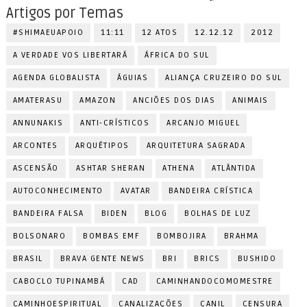
Artigos por Temas
#SHIMAEUAPOIO
11:11
12 ATOS
12.12.12
2012
A VERDADE VOS LIBERTARÁ
ÁFRICA DO SUL
AGENDA GLOBALISTA
ÁGUIAS
ALIANÇA CRUZEIRO DO SUL
AMATERASU
AMAZON
ANCIÕES DOS DIAS
ANIMAIS
ANNUNAKIS
ANTI-CRÍSTICOS
ARCANJO MIGUEL
ARCONTES
ARQUÉTIPOS
ARQUITETURA SAGRADA
ASCENSÃO
ASHTAR SHERAN
ATHENA
ATLÂNTIDA
AUTOCONHECIMENTO
AVATAR
BANDEIRA CRÍSTICA
BANDEIRA FALSA
BIDEN
BLOG
BOLHAS DE LUZ
BOLSONARO
BOMBAS EMF
BOMBOJIRA
BRAHMA
BRASIL
BRAVA GENTE NEWS
BRI
BRICS
BUSHIDO
CABOCLO TUPINAMBÁ
CAD
CAMINHANDOCOMOMESTRE
CAMINHOESPIRITUAL
CANALIZAÇÕES
CANIL
CENSURA