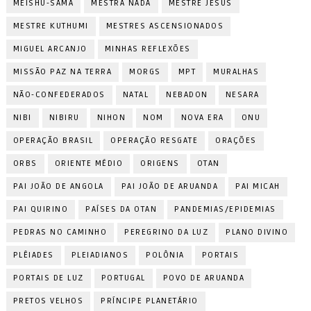
MEISHU-SAMA
MESTRA NADA
MESTRE JESUS
MESTRE KUTHUMI
MESTRES ASCENSIONADOS
MIGUEL ARCANJO
MINHAS REFLEXÕES
MISSÃO PAZ NA TERRA
MORGS
MPT
MURALHAS
NÃO-CONFEDERADOS
NATAL
NEBADON
NESARA
NIBI
NIBIRU
NIHON
NOM
NOVA ERA
ONU
OPERAÇÃO BRASIL
OPERAÇÃO RESGATE
ORAÇÕES
ORBS
ORIENTE MÉDIO
ORIGENS
OTAN
PAI JOÃO DE ANGOLA
PAI JOÃO DE ARUANDA
PAI MICAH
PAI QUIRINO
PAÍSES DA OTAN
PANDEMIAS/EPIDEMIAS
PEDRAS NO CAMINHO
PEREGRINO DA LUZ
PLANO DIVINO
PLÊIADES
PLEIADIANOS
POLÔNIA
PORTAIS
PORTAIS DE LUZ
PORTUGAL
POVO DE ARUANDA
PRETOS VELHOS
PRÍNCIPE PLANETÁRIO