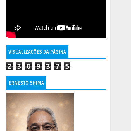
VISUALIZAÇÕES DA PÁGINA
2
3
0
9
3
7
5
ERNESTO SHIMA