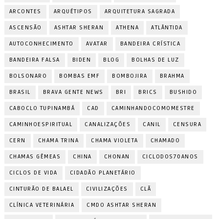
ARCONTES
ARQUÉTIPOS
ARQUITETURA SAGRADA
ASCENSÃO
ASHTAR SHERAN
ATHENA
ATLÂNTIDA
AUTOCONHECIMENTO
AVATAR
BANDEIRA CRÍSTICA
BANDEIRA FALSA
BIDEN
BLOG
BOLHAS DE LUZ
BOLSONARO
BOMBAS EMF
BOMBOJIRA
BRAHMA
BRASIL
BRAVA GENTE NEWS
BRI
BRICS
BUSHIDO
CABOCLO TUPINAMBÁ
CAD
CAMINHANDOCOMOMESTRE
CAMINHOESPIRITUAL
CANALIZAÇÕES
CANIL
CENSURA
CERN
CHAMA TRINA
CHAMA VIOLETA
CHAMADO
CHAMAS GÊMEAS
CHINA
CHONAN
CICLODOS70ANOS
CICLOS DE VIDA
CIDADÃO PLANETÁRIO
CINTURÃO DE BALAEL
CIVILIZAÇÕES
CLÃ
CLÍNICA VETERINÁRIA
CMDO ASHTAR SHERAN