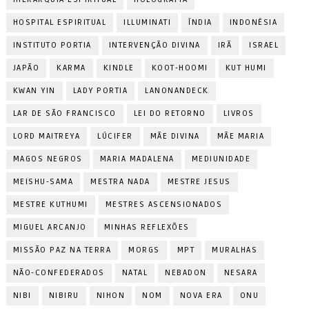
HOSPITAL ESPIRITUAL
ILLUMINATI
ÍNDIA
INDONÉSIA
INSTITUTO PORTIA
INTERVENÇÃO DIVINA
IRÃ
ISRAEL
JAPÃO
KARMA
KINDLE
KOOT-HOOMI
KUT HUMI
KWAN YIN
LADY PORTIA
LANONANDECK
LAR DE SÃO FRANCISCO
LEI DO RETORNO
LIVROS
LORD MAITREYA
LÚCIFER
MÃE DIVINA
MÃE MARIA
MAGOS NEGROS
MARIA MADALENA
MEDIUNIDADE
MEISHU-SAMA
MESTRA NADA
MESTRE JESUS
MESTRE KUTHUMI
MESTRES ASCENSIONADOS
MIGUEL ARCANJO
MINHAS REFLEXÕES
MISSÃO PAZ NA TERRA
MORGS
MPT
MURALHAS
NÃO-CONFEDERADOS
NATAL
NEBADON
NESARA
NIBI
NIBIRU
NIHON
NOM
NOVA ERA
ONU