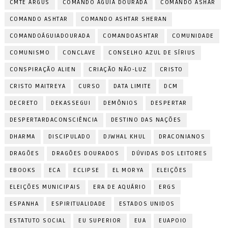
CMTE ARGUS
COMANDO ÁGUIA DOURADA
COMANDO ASHAR
COMANDO ASHTAR
COMANDO ASHTAR SHERAN
COMANDOÁGUIADOURADA
COMANDOASHTAR
COMUNIDADE
COMUNISMO
CONCLAVE
CONSELHO AZUL DE SÍRIUS
CONSPIRAÇÃO ALIEN
CRIAÇÃO NÃO-LUZ
CRISTO
CRISTO MAITREYA
CURSO
DATA LIMITE
DCM
DECRETO
DEKASSEGUI
DEMÔNIOS
DESPERTAR
DESPERTARDACONSCIÊNCIA
DESTINO DAS NAÇÕES
DHARMA
DISCIPULADO
DJWHAL KHUL
DRACONIANOS
DRAGÕES
DRAGÕES DOURADOS
DÚVIDAS DOS LEITORES
EBOOKS
ECA
ECLIPSE
EL MORYA
ELEIÇÕES
ELEIÇÕES MUNICIPAIS
ERA DE AQUÁRIO
ERGS
ESPANHA
ESPIRITUALIDADE
ESTADOS UNIDOS
ESTATUTO SOCIAL
EU SUPERIOR
EUA
EUAPOIO