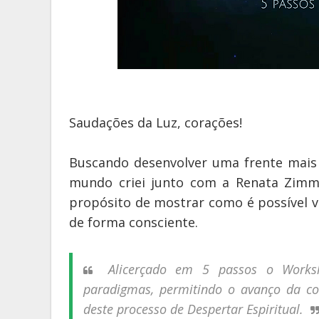
Saudações da Luz, corações!
Buscando desenvolver uma frente mais
mundo criei junto com a Renata Zim
propósito de mostrar como é possível v
de forma consciente.
Alicerçado em 5 passos o Works
paradigmas, permitindo o avanço da con
deste processo de Despertar Espiritual.