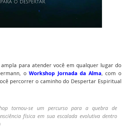
 ampla para atender você em qualquer lugar do
mermann, o
Workshop Jornada da Alma
, com o
ocê percorrer o caminho do Despertar Espiritual
hop tornou-se um percurso para a quebra de
sciência física em sua escalada evolutiva dentro