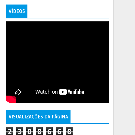
VÍDEOS
VISUALIZAÇÕES DA PÁGINA
2
3
0
8
6
6
8