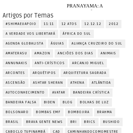
Artigos por Temas
#SHIMAEUAPOIO
11:11
12 ATOS
12.12.12
2012
A VERDADE VOS LIBERTARÁ
ÁFRICA DO SUL
AGENDA GLOBALISTA
ÁGUIAS
ALIANÇA CRUZEIRO DO SUL
AMATERASU
AMAZON
ANCIÕES DOS DIAS
ANIMAIS
ANNUNAKIS
ANTI-CRÍSTICOS
ARCANJO MIGUEL
ARCONTES
ARQUÉTIPOS
ARQUITETURA SAGRADA
ASCENSÃO
ASHTAR SHERAN
ATHENA
ATLÂNTIDA
AUTOCONHECIMENTO
AVATAR
BANDEIRA CRÍSTICA
BANDEIRA FALSA
BIDEN
BLOG
BOLHAS DE LUZ
BOLSONARO
BOMBAS EMF
BOMBOJIRA
BRAHMA
BRASIL
BRAVA GENTE NEWS
BRI
BRICS
BUSHIDO
CABOCLO TUPINAMBÁ
CAD
CAMINHANDOCOMOMESTRE