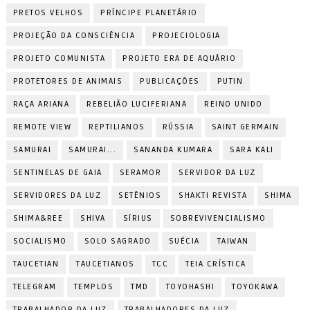
PRETOS VELHOS
PRÍNCIPE PLANETÁRIO
PROJEÇÃO DA CONSCIÊNCIA
PROJECIOLOGIA
PROJETO COMUNISTA
PROJETO ERA DE AQUÁRIO
PROTETORES DE ANIMAIS
PUBLICAÇÕES
PUTIN
RAÇA ARIANA
REBELIÃO LUCIFERIANA
REINO UNIDO
REMOTE VIEW
REPTILIANOS
RÚSSIA
SAINT GERMAIN
SAMURAI
SAMURAI...
SANANDA KUMARA
SARA KALI
SENTINELAS DE GAIA
SERAMOR
SERVIDOR DA LUZ
SERVIDORES DA LUZ
SETÊNIOS
SHAKTI REVISTA
SHIMA
SHIMA&REE
SHIVA
SÍRIUS
SOBREVIVENCIALISMO
SOCIALISMO
SOLO SAGRADO
SUÉCIA
TAIWAN
TAUCETIAN
TAUCETIANOS
TCC
TEIA CRÍSTICA
TELEGRAM
TEMPLOS
TMD
TOYOHASHI
TOYOKAWA
TRABALHADOR DA LUZ
TRABALHADORES DA LUZ