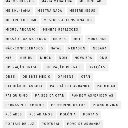
MAGOS NEGROS
MARIA MADALENA
MEDIUNIDADE
MEISHU-SAMA
MESTRA NADA
MESTRE JESUS
MESTRE KUTHUMI
MESTRES ASCENSIONADOS
MIGUEL ARCANJO
MINHAS REFLEXÕES
MISSÃO PAZ NA TERRA
MORGS
MPT
MURALHAS
NÃO-CONFEDERADOS
NATAL
NEBADON
NESARA
NIBI
NIBIRU
NIHON
NOM
NOVA ERA
ONU
OPERAÇÃO BRASIL
OPERAÇÃO RESGATE
ORAÇÕES
ORBS
ORIENTE MÉDIO
ORIGENS
OTAN
PAI JOÃO DE ANGOLA
PAI JOÃO DE ARUANDA
PAI MICAH
PAI QUIRINO
PAÍSES DA OTAN
PANDEMIAS/EPIDEMIAS
PEDRAS NO CAMINHO
PEREGRINO DA LUZ
PLANO DIVINO
PLÊIADES
PLEIADIANOS
POLÔNIA
PORTAIS
PORTAIS DE LUZ
PORTUGAL
POVO DE ARUANDA