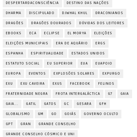
DESPERTARDACONSCIÊNCIA
DESTINO DAS NAÇÕES
DHARMA
DISCIPULADO
DJWHAL KHUL
DRACONIANOS
DRAGÕES
DRAGÕES DOURADOS
DÚVIDAS DOS LEITORES
EBOOKS
ECA
ECLIPSE
EL MORYA
ELEIÇÕES
ELEIÇÕES MUNICIPAIS
ERA DE AQUÁRIO
ERGS
ESPANHA
ESPIRITUALIDADE
ESTADOS UNIDOS
ESTATUTO SOCIAL
EU SUPERIOR
EUA
EUAPOIO
EUROPA
EVENTOS
EXPLOSÕES SOLARES
EXPURGO
EXU
EXU CAVEIRA
EXUS
FACEBOOK
FELINOS
FRATERNIDADE NEGRA
FROTA INTERGALÁCTICA
G7
GAIA
GAIA...
GATIL
GATOS
GC
GESARA
GFH
GLOBALISMO
GM
GO
GOIÁS
GOVERNO OCULTO
GPT
GRAN
GRANDE CONSELHO
GRANDE CONSELHO CÓSMICO E UNI