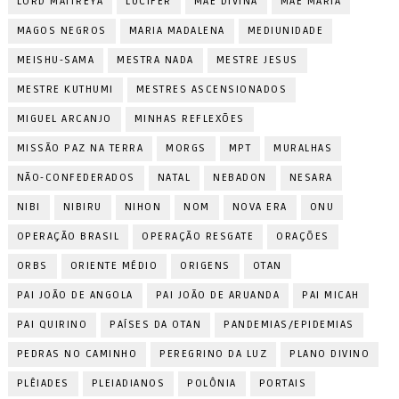
LORD MAITREYA
LÚCIFER
MÃE DIVINA
MÃE MARIA
MAGOS NEGROS
MARIA MADALENA
MEDIUNIDADE
MEISHU-SAMA
MESTRA NADA
MESTRE JESUS
MESTRE KUTHUMI
MESTRES ASCENSIONADOS
MIGUEL ARCANJO
MINHAS REFLEXÕES
MISSÃO PAZ NA TERRA
MORGS
MPT
MURALHAS
NÃO-CONFEDERADOS
NATAL
NEBADON
NESARA
NIBI
NIBIRU
NIHON
NOM
NOVA ERA
ONU
OPERAÇÃO BRASIL
OPERAÇÃO RESGATE
ORAÇÕES
ORBS
ORIENTE MÉDIO
ORIGENS
OTAN
PAI JOÃO DE ANGOLA
PAI JOÃO DE ARUANDA
PAI MICAH
PAI QUIRINO
PAÍSES DA OTAN
PANDEMIAS/EPIDEMIAS
PEDRAS NO CAMINHO
PEREGRINO DA LUZ
PLANO DIVINO
PLÊIADES
PLEIADIANOS
POLÔNIA
PORTAIS