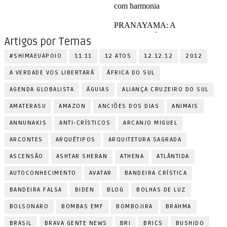
Artigos por Temas
#SHIMAEUAPOIO
11:11
12 ATOS
12.12.12
2012
A VERDADE VOS LIBERTARÁ
ÁFRICA DO SUL
AGENDA GLOBALISTA
ÁGUIAS
ALIANÇA CRUZEIRO DO SUL
AMATERASU
AMAZON
ANCIÕES DOS DIAS
ANIMAIS
ANNUNAKIS
ANTI-CRÍSTICOS
ARCANJO MIGUEL
ARCONTES
ARQUÉTIPOS
ARQUITETURA SAGRADA
ASCENSÃO
ASHTAR SHERAN
ATHENA
ATLÂNTIDA
AUTOCONHECIMENTO
AVATAR
BANDEIRA CRÍSTICA
BANDEIRA FALSA
BIDEN
BLOG
BOLHAS DE LUZ
BOLSONARO
BOMBAS EMF
BOMBOJIRA
BRAHMA
BRASIL
BRAVA GENTE NEWS
BRI
BRICS
BUSHIDO