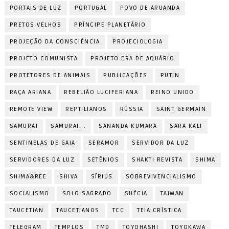
PORTAIS DE LUZ
PORTUGAL
POVO DE ARUANDA
PRETOS VELHOS
PRÍNCIPE PLANETÁRIO
PROJEÇÃO DA CONSCIÊNCIA
PROJECIOLOGIA
PROJETO COMUNISTA
PROJETO ERA DE AQUÁRIO
PROTETORES DE ANIMAIS
PUBLICAÇÕES
PUTIN
RAÇA ARIANA
REBELIÃO LUCIFERIANA
REINO UNIDO
REMOTE VIEW
REPTILIANOS
RÚSSIA
SAINT GERMAIN
SAMURAI
SAMURAI...
SANANDA KUMARA
SARA KALI
SENTINELAS DE GAIA
SERAMOR
SERVIDOR DA LUZ
SERVIDORES DA LUZ
SETÊNIOS
SHAKTI REVISTA
SHIMA
SHIMA&REE
SHIVA
SÍRIUS
SOBREVIVENCIALISMO
SOCIALISMO
SOLO SAGRADO
SUÉCIA
TAIWAN
TAUCETIAN
TAUCETIANOS
TCC
TEIA CRÍSTICA
TELEGRAM
TEMPLOS
TMD
TOYOHASHI
TOYOKAWA