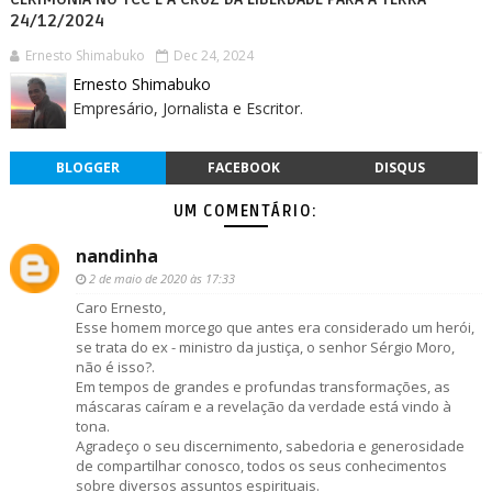
24/12/2024
Ernesto Shimabuko
Dec 24, 2024
Ernesto Shimabuko
Empresário, Jornalista e Escritor.
BLOGGER
FACEBOOK
DISQUS
UM COMENTÁRIO:
nandinha
2 de maio de 2020 às 17:33
Caro Ernesto,
Esse homem morcego que antes era considerado um herói,
se trata do ex - ministro da justiça, o senhor Sérgio Moro,
não é isso?.
Em tempos de grandes e profundas transformações, as
máscaras caíram e a revelação da verdade está vindo à
tona.
Agradeço o seu discernimento, sabedoria e generosidade
de compartilhar conosco, todos os seus conhecimentos
sobre diversos assuntos espirituais.