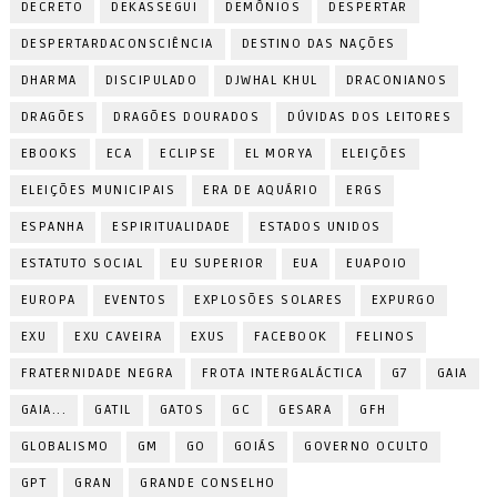
DECRETO
DEKASSEGUI
DEMÔNIOS
DESPERTAR
DESPERTARDACONSCIÊNCIA
DESTINO DAS NAÇÕES
DHARMA
DISCIPULADO
DJWHAL KHUL
DRACONIANOS
DRAGÕES
DRAGÕES DOURADOS
DÚVIDAS DOS LEITORES
EBOOKS
ECA
ECLIPSE
EL MORYA
ELEIÇÕES
ELEIÇÕES MUNICIPAIS
ERA DE AQUÁRIO
ERGS
ESPANHA
ESPIRITUALIDADE
ESTADOS UNIDOS
ESTATUTO SOCIAL
EU SUPERIOR
EUA
EUAPOIO
EUROPA
EVENTOS
EXPLOSÕES SOLARES
EXPURGO
EXU
EXU CAVEIRA
EXUS
FACEBOOK
FELINOS
FRATERNIDADE NEGRA
FROTA INTERGALÁCTICA
G7
GAIA
GAIA...
GATIL
GATOS
GC
GESARA
GFH
GLOBALISMO
GM
GO
GOIÁS
GOVERNO OCULTO
GPT
GRAN
GRANDE CONSELHO