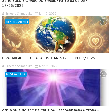
Série SOLO SAGRADO DO BRASIL - Parte 03 de 06 -
17/06/2026
Ernesto Shimabuko
Jun 17, 2026
ASHTAR SHERAN
O PAI MICAH E SEUS ALIADOS TERRESTRES - 21/03/2025
Ernesto Shimabuko
Mar 21, 2025
MESTRA NADA
CERIMÔNIA NO TCC E A CRUZ DA LIBERDADE PARA A TERRA –