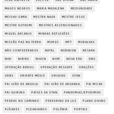
LORD MAITREYA
LÚCIFER
MÃE DIVINA
MÃE MARIA
MAGOS NEGROS
MARIA MADALENA
MEDIUNIDADE
MEISHU-SAMA
MESTRA NADA
MESTRE JESUS
MESTRE KUTHUMI
MESTRES ASCENSIONADOS
MIGUEL ARCANJO
MINHAS REFLEXÕES
MISSÃO PAZ NA TERRA
MORGS
MPT
MURALHAS
NÃO-CONFEDERADOS
NATAL
NEBADON
NESARA
NIBI
NIBIRU
NIHON
NOM
NOVA ERA
ONU
OPERAÇÃO BRASIL
OPERAÇÃO RESGATE
ORAÇÕES
ORBS
ORIENTE MÉDIO
ORIGENS
OTAN
PAI JOÃO DE ANGOLA
PAI JOÃO DE ARUANDA
PAI MICAH
PAI QUIRINO
PAÍSES DA OTAN
PANDEMIAS/EPIDEMIAS
PEDRAS NO CAMINHO
PEREGRINO DA LUZ
PLANO DIVINO
PLÊIADES
PLEIADIANOS
POLÔNIA
PORTAIS