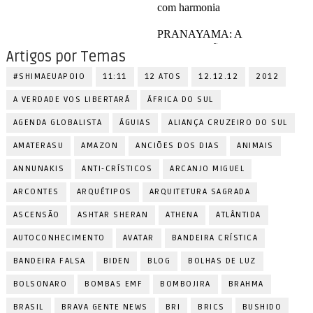
Artigos por Temas
#SHIMAEUAPOIO
11:11
12 ATOS
12.12.12
2012
A VERDADE VOS LIBERTARÁ
ÁFRICA DO SUL
AGENDA GLOBALISTA
ÁGUIAS
ALIANÇA CRUZEIRO DO SUL
AMATERASU
AMAZON
ANCIÕES DOS DIAS
ANIMAIS
ANNUNAKIS
ANTI-CRÍSTICOS
ARCANJO MIGUEL
ARCONTES
ARQUÉTIPOS
ARQUITETURA SAGRADA
ASCENSÃO
ASHTAR SHERAN
ATHENA
ATLÂNTIDA
AUTOCONHECIMENTO
AVATAR
BANDEIRA CRÍSTICA
BANDEIRA FALSA
BIDEN
BLOG
BOLHAS DE LUZ
BOLSONARO
BOMBAS EMF
BOMBOJIRA
BRAHMA
BRASIL
BRAVA GENTE NEWS
BRI
BRICS
BUSHIDO