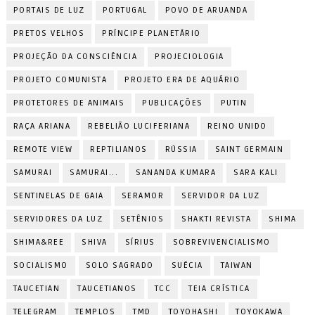
PORTAIS DE LUZ
PORTUGAL
POVO DE ARUANDA
PRETOS VELHOS
PRÍNCIPE PLANETÁRIO
PROJEÇÃO DA CONSCIÊNCIA
PROJECIOLOGIA
PROJETO COMUNISTA
PROJETO ERA DE AQUÁRIO
PROTETORES DE ANIMAIS
PUBLICAÇÕES
PUTIN
RAÇA ARIANA
REBELIÃO LUCIFERIANA
REINO UNIDO
REMOTE VIEW
REPTILIANOS
RÚSSIA
SAINT GERMAIN
SAMURAI
SAMURAI...
SANANDA KUMARA
SARA KALI
SENTINELAS DE GAIA
SERAMOR
SERVIDOR DA LUZ
SERVIDORES DA LUZ
SETÊNIOS
SHAKTI REVISTA
SHIMA
SHIMA&REE
SHIVA
SÍRIUS
SOBREVIVENCIALISMO
SOCIALISMO
SOLO SAGRADO
SUÉCIA
TAIWAN
TAUCETIAN
TAUCETIANOS
TCC
TEIA CRÍSTICA
TELEGRAM
TEMPLOS
TMD
TOYOHASHI
TOYOKAWA