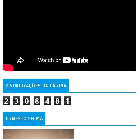
VISUALIZAÇÕES DA PÁGINA
2
3
0
8
4
8
1
ERNESTO SHIMA