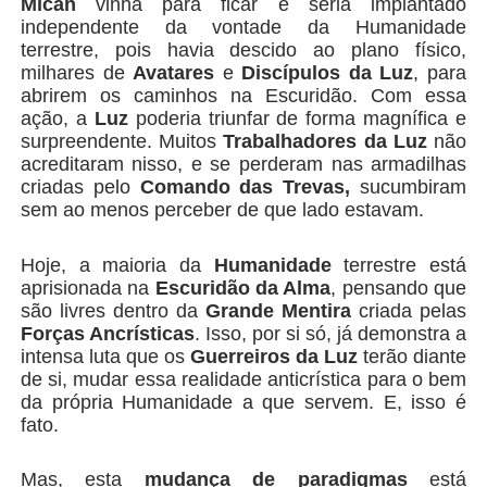
Micah
vinha para ficar e seria implantado
independente da vontade da Humanidade
terrestre, pois havia descido ao plano físico,
milhares de
Avatares
e
Discípulos da Luz
, para
abrirem os caminhos na Escuridão. Com essa
ação, a
Luz
poderia triunfar de forma magnífica e
surpreendente. Muitos
Trabalhadores da Luz
não
acreditaram nisso, e se perderam nas armadilhas
criadas pelo
Comando das Trevas,
sucumbiram
sem ao menos perceber de que lado estavam.
Hoje, a maioria da
Humanidade
terrestre está
aprisionada na
Escuridão da Alma
, pensando que
são livres dentro da
Grande Mentira
criada pelas
Forças Ancrísticas
. Isso, por si só, já demonstra a
intensa luta que os
Guerreiros da Luz
terão diante
de si, mudar essa realidade anticrística para o bem
da própria Humanidade a que servem. E, isso é
fato.
Mas, esta
mudança de paradigmas
está