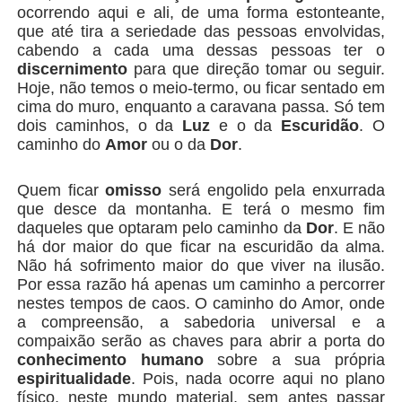
ocorrendo aqui e ali, de uma forma estonteante,
que até tira a seriedade das pessoas envolvidas,
cabendo a cada uma dessas pessoas ter o
discernimento
para que direção tomar ou seguir.
Hoje, não temos o meio-termo, ou ficar sentado em
cima do muro, enquanto a caravana passa. Só tem
dois caminhos, o da
Luz
e o da
Escuridão
. O
caminho do
Amor
ou o da
Dor
.
Quem ficar
omisso
será engolido pela enxurrada
que desce da montanha. E terá o mesmo fim
daqueles que optaram pelo caminho da
Dor
. E não
há dor maior do que ficar na escuridão da alma.
Não há sofrimento maior do que viver na ilusão.
Por essa razão há apenas um caminho a percorrer
nestes tempos de caos. O caminho do Amor, onde
a compreensão, a sabedoria universal e a
compaixão serão as chaves para abrir a porta do
conhecimento humano
sobre a sua própria
espiritualidade
. Pois, nada ocorre aqui no plano
físico, neste mundo material, sem antes passar