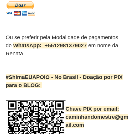
Ou se preferir pela Modalidade de pagamentos
do
WhatsApp:
+5512981379027
em nome da
Renata.
#ShimaEUAPOIO - No Brasil -
Doação por PIX
para o BLOG:
Chave PIX por email:
caminhandomestre@gm
ail.com