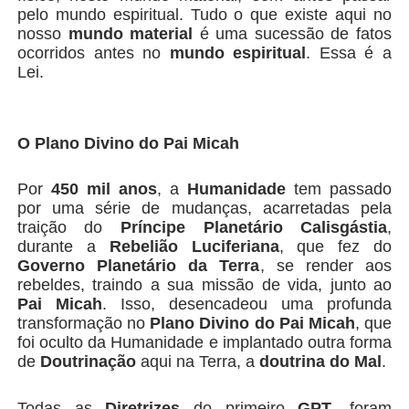
pelo mundo espiritual. Tudo o que existe aqui no
nosso
mundo material
é uma sucessão de fatos
ocorridos antes no
mundo espiritual
. Essa é a
Lei.
O Plano Divino do Pai Micah
Por
450 mil anos
, a
Humanidade
tem passado
por uma série de mudanças, acarretadas pela
traição do
Príncipe Planetário Calisgástia
,
durante a
Rebelião Luciferiana
, que fez do
Governo Planetário da Terra
, se render aos
rebeldes, traindo a sua missão de vida, junto ao
Pai Micah
. Isso, desencadeou uma profunda
transformação no
Plano Divino do Pai Micah
, que
foi oculto da Humanidade e implantado outra forma
de
Doutrinação
aqui na Terra, a
doutrina do Mal
.
Todas as
Diretrizes
do primeiro
GPT
, foram