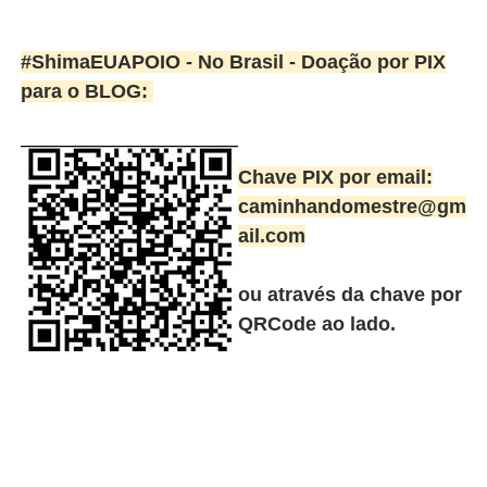
#ShimaEUAPOIO - No Brasil -
Doação por PIX
para o BLOG:
Chave PIX por email:
caminhandomestre@gm
ail.com
ou através da chave por
QRCode ao lado.