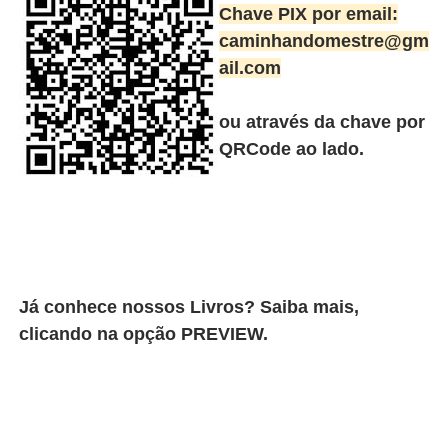
Chave PIX por email:
caminhandomestre@gm
ail.com
ou através da chave por
QRCode ao lado.
Já conhece nossos Livros? Saiba mais,
clicando na opção PREVIEW.