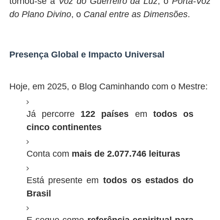
tornou-se a
Voz do Guerreiro da Luz
, o
Porta-Voz
do Plano Divino
, o
Canal entre as Dimensões
.
Presença Global e Impacto Universal
Hoje, em 2025, o Blog Caminhando com o Mestre:
Já percorre
122 países
em
todos os
cinco continentes
Conta com
mais de 2.077.746 leituras
Está presente em
todos os estados do
Brasil
E segue como
referência espiritual para