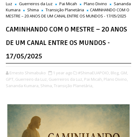
Luz
Guerreiros da Luz
Pai Micah
Plano Divino
Sananda
Kumara
Shima
Transição Planetária
CAMINHANDO COM O
MESTRE – 20 ANOS DE UM CANAL ENTRE OS MUNDOS - 17/05/2025
CAMINHANDO COM O MESTRE – 20 ANOS
DE UM CANAL ENTRE OS MUNDOS -
17/05/2025
Ernesto Shimabuko
1 year ago
#ShimaEUAPOIO,
Blog,
GM,
GPT,
Guerreiro da Luz,
Guerreiros da Luz,
Pai Micah,
Plano Divino,
Sananda Kumara,
Shima,
Transição Planetária,