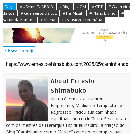
Tags
# #ShimaEUAPOIO
# Blog
# GM
# GPT
# Guerreiro
da Luz
# Guerreiros da Luz
# Pai Micah
# Plano Divino
#
Sananda Kumara
# Shima
# Transição Planetária
Share This
About Ernesto
Shimabuko
Shima é Jornalista, Escritor,
Empresário, Médium e Terapeuta de
Regressão, iniciou sua caminhada
espiritual ainda na infância. Seu contato
com os mestres da Hierarquia Espiritual inspirou a criação do
Blog "Caminhando com o Mestre" onde pode compartilhar