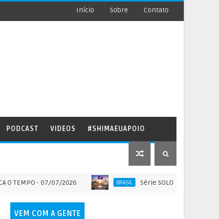
Início
Sobre
Contato
PODCAST
VIDEOS
#SHIMAEUAPOIO
PO - 07/07/2026
Série SOLO SAGRADO DO BRASIL - 
BRASIL
VEM COM A GENTE