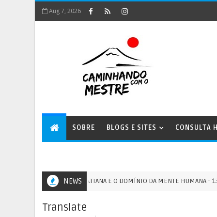
Aug 7, 2026
SOBRE
BLOGS E SITES
CONSULTA H
A ENERGIA XOPATIANA E O DOMÍNIO DA MENTE HUMANA - 13/07/20
NEWS
GM
Translate