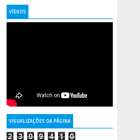
VÍDEOS
VISUALIZAÇÕES DA PÁGINA
2
3
0
9
4
1
0