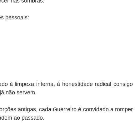
ecer nas sombras.
es pessoais:
do à limpeza interna, à honestidade radical consigo
 já não servem.
rções antigas, cada Guerreiro é convidado a romper
endem ao passado.