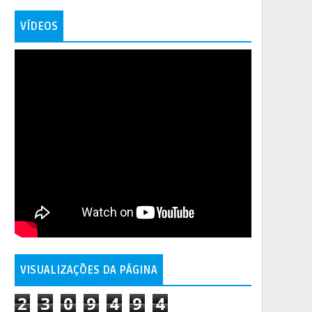
VÍDEOS
VISUALIZAÇÕES DA PÁGINA
2
3
0
9
4
9
4