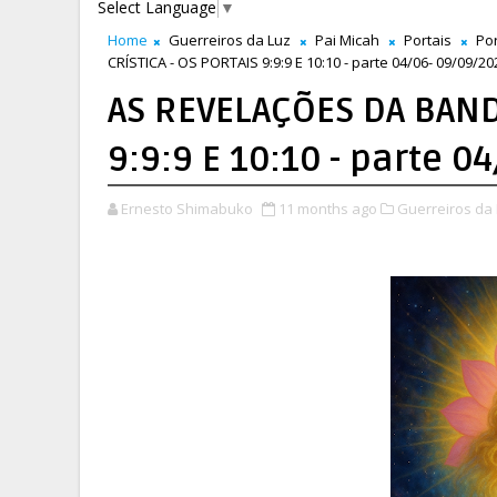
Select Language
▼
Home
Guerreiros da Luz
Pai Micah
Portais
Por
CRÍSTICA - OS PORTAIS 9:9:9 E 10:10 - parte 04/06- 09/09/20
AS REVELAÇÕES DA BAND
9:9:9 E 10:10 - parte 
Ernesto Shimabuko
11 months ago
Guerreiros da 