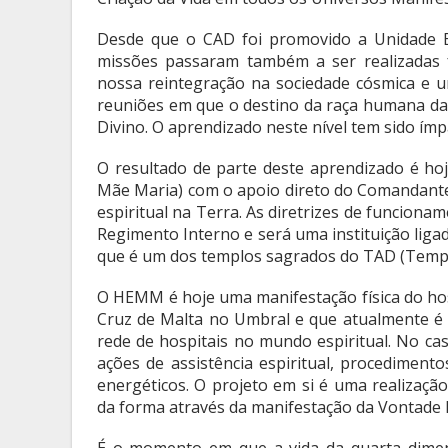
Desde que o CAD foi promovido a Unidade E
missões passaram também a ser realizadas f
nossa reintegração na sociedade cósmica e u
reuniões em que o destino da raça humana da
Divino. O aprendizado neste nível tem sido ímp
O resultado de parte deste aprendizado é ho
Mãe Maria) com o apoio direto do Comandante
espiritual na Terra. As diretrizes de funcion
Regimento Interno e será uma instituição lig
que é um dos templos sagrados do TAD (Templ
O HEMM é hoje uma manifestação física do hos
Cruz de Malta no Umbral e que atualmente é 
rede de hospitais no mundo espiritual. No ca
ações de assistência espiritual, procedimentos
energéticos. O projeto em si é uma realizaçã
da forma através da manifestação da Vontade D
É o momento em que a vida da quarta dimens