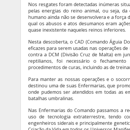
Nos resgates foram detectadas inúmeras situ
pelas energias do reino animal, ou seja, d
humano ainda não se desenvolvera e a força d
qual os abusos e atos desumanos eram açõe
quase inexistente naqueles reinos inferiores.
Nesta descoberta, o CAD (Comando Águia Dou
eficazes para serem usadas nas operações de 
contra a DCM (Divisão Cruz de Malta) em ju
reptilianos, foi necessário o fechament
procedimentos de curas, incluindo as de trein
Para manter as nossas operações e o socorr
destinou uma de suas Enfermarias, que prom
onde pudemos ser atendidos em todas as em
batalhas umbralinas.
Nas Enfermarias do Comando passamos a rec
uso de tecnologia extraterrestre, tendo co
engenheiros siderais e principalmente genetic
Criação da Vida em todos os Universos Manife