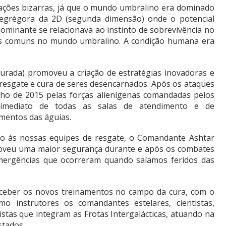
ações bizarras, já que o mundo umbralino era dominado
a egrégora da 2D (segunda dimensão) onde o potencial
ominante se relacionava ao instinto de sobrevivência no
s comuns no mundo umbralino. A condição humana era
rada) promoveu a criação de estratégias inovadoras e
resgate e cura de seres desencarnados. Após os ataques
nho de 2015 pelas forças alienígenas comandadas pelos
o imediato de todas as salas de atendimento e de
amentos das águias.
o às nossas equipes de resgate, o Comandante Ashtar
oveu uma maior segurança durante e após os combates
ergências que ocorreram quando saíamos feridos das
eber os novos treinamentos no campo da cura, com o
mo instrutores os comandantes estelares, cientistas,
istas que integram as Frotas Intergalácticas, atuando na
stados.