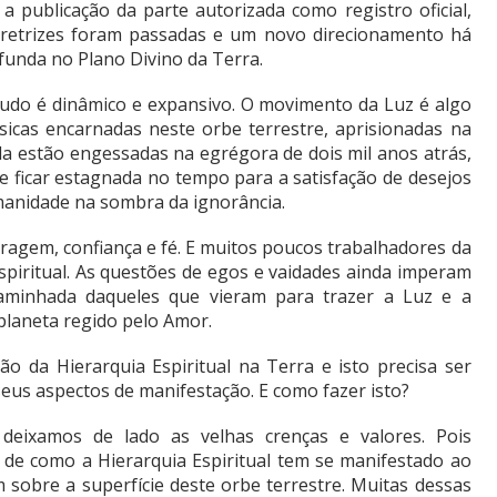
a publicação da parte autorizada como registro oficial,
iretrizes foram passadas e um novo direcionamento há
unda no Plano Divino da Terra.
 Tudo é dinâmico e expansivo. O movimento da Luz é algo
ísicas encarnadas neste orbe terrestre, aprisionadas na
nda estão engessadas na egrégora de dois mil anos atrás,
ue ficar estagnada no tempo para a satisfação de desejos
manidade na sombra da ignorância.
ragem, confiança e fé. E muitos poucos trabalhadores da
piritual. As questões de egos e vaidades ainda imperam
aminhada daqueles que vieram para trazer a Luz e a
 planeta regido pelo Amor.
o da Hierarquia Espiritual na Terra e isto precisa ser
seus aspectos de manifestação. E como fazer isto?
eixamos de lado as velhas crenças e valores. Pois
de como a Hierarquia Espiritual tem se manifestado ao
am sobre a superfície deste orbe terrestre. Muitas dessas