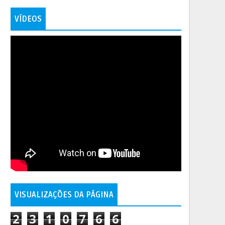
VÍDEOS
VISUALIZAÇÕES DA PÁGINA
2
3
1
0
7
6
6