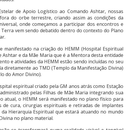
stelar de Apoio Logístico ao Comando Ashtar, nossas
ora do orbe terrestre, criando assim as condições da
niversal, onde começamos a participar dos encontros e
 Terra vem sendo debatido dentro do contexto do Plano
ar.
je manifestado na criação do HEMM (Hospital Espiritual
 Ashtar e da Mãe Maria que é a Mentora desta entidade
amento e atividades da HEMM estão sendo incluídas no seu
ada diretamente ao TMD (Templo da Manifestação Divina)
o do Amor Divino).
pital espiritual criado pela GM anos atrás como Estação
administrado pelas Filhas de Mãe Maria integrando sua
so atual, o HEMM será manifestado no plano físico para
 de cura, cirurgias espirituais e retiradas de implantes
o da Hierarquia Espiritual que estará atuando no mundo
ivina no plano material.
ão se transformará numa realidade visível e tangível