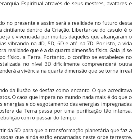
erarquia Espiritual através de seus mestres, avatares e
do no presente e assim será a realidade no futuro desta
 cintilante dentro da Criação. Libertar-se do casulo é o
ue já é vivenciada por muitos daqueles que alcançaram o
ias vibrando na 4D, 5D, 6D e até na 7D. Por isto, a vida
ra realidade que é a da quarta dimensão física. Gaia já se
o físico, a Terra. Portanto, o conflito se estabelece no
istalizada no nível 3D dificilmente compreenderá outra
enderá a vivência na quarta dimensão que se torna irreal
undo da ilusão se desfaz como encanto. O que acreditava
 vistos. O caos que impera no mundo nada mais é do que o
as energias e do esgotamento das energias impregnadas
osfera da Terra passa por uma purificação tão intensa,
ebulição com o passar do tempo.
tir da 5D para que a transformação planetária que faz a
soas que ainda estão encarnadas neste orbe terrestre.