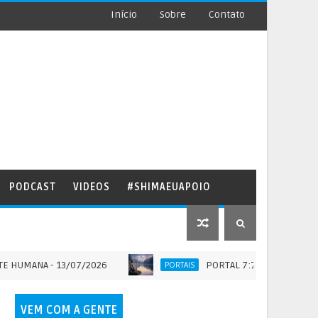
Início
Sobre
Contato
PODCAST
VIDEOS
#SHIMAEUAPOIO
A - 13/07/2026
PORTAL 7:7 - QUANDO A ETERNIDA
PORTAIS
VEM COM A GENTE