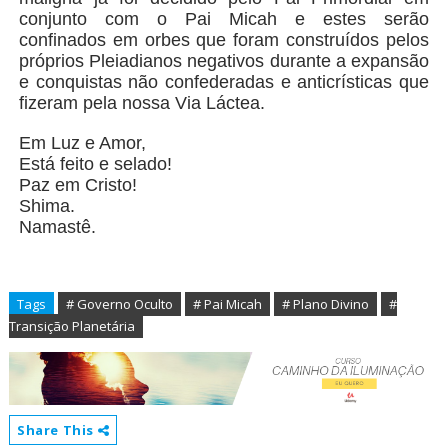
conjunto com o Pai Micah e estes serão
confinados em orbes que foram construídos pelos
próprios Pleiadianos negativos durante a expansão
e conquistas não confederadas e anticrísticas que
fizeram pela nossa Via Láctea.
Em Luz e Amor,
Está feito e selado!
Paz em Cristo!
Shima.
Namastê.
Tags
# Governo Oculto
# Pai Micah
# Plano Divino
#
Transição Planetária
Share This