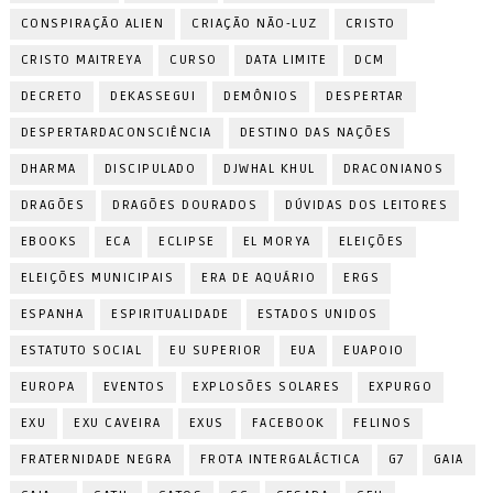
CONSPIRAÇÃO ALIEN
CRIAÇÃO NÃO-LUZ
CRISTO
CRISTO MAITREYA
CURSO
DATA LIMITE
DCM
DECRETO
DEKASSEGUI
DEMÔNIOS
DESPERTAR
DESPERTARDACONSCIÊNCIA
DESTINO DAS NAÇÕES
DHARMA
DISCIPULADO
DJWHAL KHUL
DRACONIANOS
DRAGÕES
DRAGÕES DOURADOS
DÚVIDAS DOS LEITORES
EBOOKS
ECA
ECLIPSE
EL MORYA
ELEIÇÕES
ELEIÇÕES MUNICIPAIS
ERA DE AQUÁRIO
ERGS
ESPANHA
ESPIRITUALIDADE
ESTADOS UNIDOS
ESTATUTO SOCIAL
EU SUPERIOR
EUA
EUAPOIO
EUROPA
EVENTOS
EXPLOSÕES SOLARES
EXPURGO
EXU
EXU CAVEIRA
EXUS
FACEBOOK
FELINOS
FRATERNIDADE NEGRA
FROTA INTERGALÁCTICA
G7
GAIA