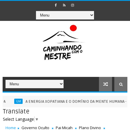
A ENERGIA XOPATIANA E O DOMÍNIO DA MENTE HUMANA - 13/07/202
GM
Translate
Select Language
▼
Home
Governo Oculto
Pai Micah
Plano Divino