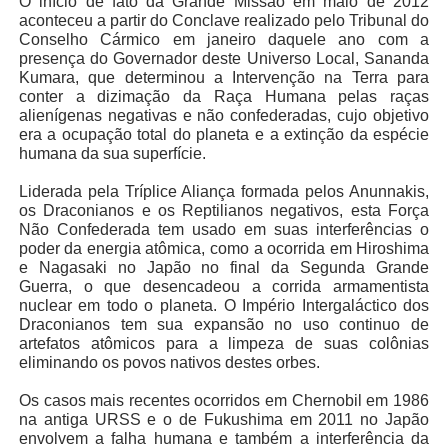
O início de fato da Grande Missão em maio de 2012
aconteceu a partir do Conclave realizado pelo Tribunal do
Conselho Cármico em janeiro daquele ano com a
presença do Governador deste Universo Local, Sananda
Kumara, que determinou a Intervenção na Terra para
conter a dizimação da Raça Humana pelas raças
alienígenas negativas e não confederadas, cujo objetivo
era a ocupação total do planeta e a extinção da espécie
humana da sua superfície.
Liderada pela Tríplice Aliança formada pelos Anunnakis,
os Draconianos e os Reptilianos negativos, esta Força
Não Confederada tem usado em suas interferências o
poder da energia atômica, como a ocorrida em Hiroshima
e Nagasaki no Japão no final da Segunda Grande
Guerra, o que desencadeou a corrida armamentista
nuclear em todo o planeta. O Império Intergaláctico dos
Draconianos tem sua expansão no uso continuo de
artefatos atômicos para a limpeza de suas colônias
eliminando os povos nativos destes orbes.
Os casos mais recentes ocorridos em Chernobil em 1986
na antiga URSS e o de Fukushima em 2011 no Japão
envolvem a falha humana e também a interferência da