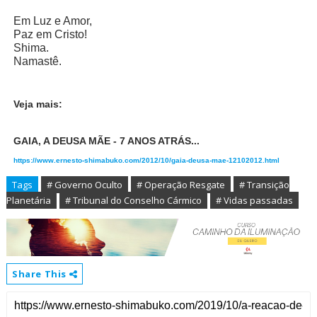
Em Luz e Amor,
Paz em Cristo!
Shima.
Namastê.
Veja mais:
GAIA, A DEUSA MÃE - 7 ANOS ATRÁS...
https://www.ernesto-shimabuko.com/2012/10/gaia-deusa-mae-12102012.html
Tags
# Governo Oculto
# Operação Resgate
# Transição
Planetária
# Tribunal do Conselho Cármico
# Vidas passadas
Share This