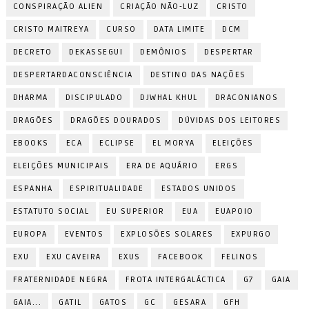
CONSPIRAÇÃO ALIEN
CRIAÇÃO NÃO-LUZ
CRISTO
CRISTO MAITREYA
CURSO
DATA LIMITE
DCM
DECRETO
DEKASSEGUI
DEMÔNIOS
DESPERTAR
DESPERTARDACONSCIÊNCIA
DESTINO DAS NAÇÕES
DHARMA
DISCIPULADO
DJWHAL KHUL
DRACONIANOS
DRAGÕES
DRAGÕES DOURADOS
DÚVIDAS DOS LEITORES
EBOOKS
ECA
ECLIPSE
EL MORYA
ELEIÇÕES
ELEIÇÕES MUNICIPAIS
ERA DE AQUÁRIO
ERGS
ESPANHA
ESPIRITUALIDADE
ESTADOS UNIDOS
ESTATUTO SOCIAL
EU SUPERIOR
EUA
EUAPOIO
EUROPA
EVENTOS
EXPLOSÕES SOLARES
EXPURGO
EXU
EXU CAVEIRA
EXUS
FACEBOOK
FELINOS
FRATERNIDADE NEGRA
FROTA INTERGALÁCTICA
G7
GAIA
GAIA...
GATIL
GATOS
GC
GESARA
GFH