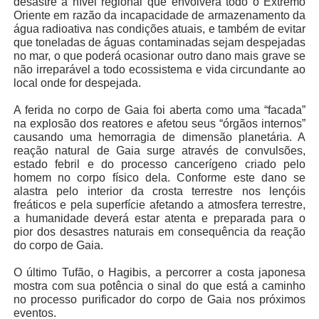
desastre a nível regional que envolverá todo o Extremo
Oriente em razão da incapacidade de armazenamento da
água radioativa nas condições atuais, e também de evitar
que toneladas de águas contaminadas sejam despejadas
no mar, o que poderá ocasionar outro dano mais grave se
não irreparável a todo ecossistema e vida circundante ao
local onde for despejada.
A ferida no corpo de Gaia foi aberta como uma “facada”
na explosão dos reatores e afetou seus “órgãos internos”
causando uma hemorragia de dimensão planetária. A
reação natural de Gaia surge através de convulsões,
estado febril e do processo cancerígeno criado pelo
homem no corpo físico dela. Conforme este dano se
alastra pelo interior da crosta terrestre nos lençóis
freáticos e pela superfície afetando a atmosfera terrestre,
a humanidade deverá estar atenta e preparada para o
pior dos desastres naturais em consequência da reação
do corpo de Gaia.
O último Tufão, o Hagibis, a percorrer a costa japonesa
mostra com sua potência o sinal do que está a caminho
no processo purificador do corpo de Gaia nos próximos
eventos.