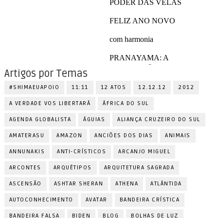
Artigos por Temas
#SHIMAEUAPOIO
11:11
12 ATOS
12.12.12
2012
A VERDADE VOS LIBERTARÁ
ÁFRICA DO SUL
AGENDA GLOBALISTA
ÁGUIAS
ALIANÇA CRUZEIRO DO SUL
AMATERASU
AMAZON
ANCIÕES DOS DIAS
ANIMAIS
ANNUNAKIS
ANTI-CRÍSTICOS
ARCANJO MIGUEL
ARCONTES
ARQUÉTIPOS
ARQUITETURA SAGRADA
ASCENSÃO
ASHTAR SHERAN
ATHENA
ATLÂNTIDA
AUTOCONHECIMENTO
AVATAR
BANDEIRA CRÍSTICA
BANDEIRA FALSA
BIDEN
BLOG
BOLHAS DE LUZ