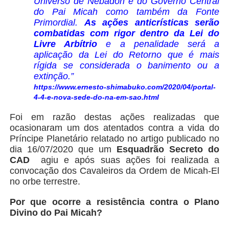
Universo de Nebadon e do Governo Central
do Pai Micah como também da Fonte
Primordial.
As ações anticrísticas serão
combatidas com rigor dentro da Lei do
Livre Arbítrio
e a penalidade será a
aplicação da Lei do Retorno que é mais
rígida se considerada o banimento ou a
extinção.”
https://www.ernesto-shimabuko.com/2020/04/portal-
4-4-e-nova-sede-do-na-em-sao.html
Foi em razão destas ações realizadas que
ocasionaram um dos atentados contra a vida do
Príncipe Planetário relatado no artigo publicado no
dia 16/07/2020 que um
Esquadrão Secreto do
CAD
agiu e após suas ações foi realizada a
convocação dos Cavaleiros da Ordem de Micah-El
no orbe terrestre.
Por que ocorre a resistência contra o Plano
Divino do Pai Micah?