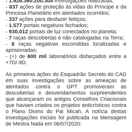
-
1.926.360.200.304
investigações realizadas;
-
837
ações de proteção às vidas do Príncipe e da
Princesa Planetário em atentados ocorridos;
-
337
ações para desfazer feitiços;
-
1.577
portais negativos fechados;
-
930.012
portais de luz conectados no planeta;
-
7
raças descobertas e não catalogadas na Terra;
-
8
raças negativas escondidas localizadas e
aprisionadas;
- (+) de
600 mil
laboratórios disfarçados entre a
+7D/-9D.
As primeiras ações do Esquadrão Secreto do CAD
em suas investigações sobre as ameaças de
atentados contra o GPT promoveram as
descobertas e desvendamentos surpreendentes
que alcançaram os antigos Conselhos Criacionais
que haviam criados os projetos anticrísticos contra
o Plano Divino do Pai Micah. A notícia destas
investigações iniciais foi publicada na Mensagem
de Mestra Nada em 06/07/2020: