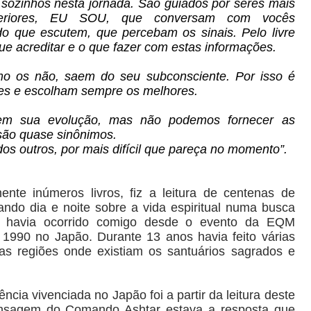
 sozinhos nesta jornada. São guiados por seres mais
eriores, EU SOU, que conversam com vocês
do que escutem, que percebam os sinais. Pelo livre
ue acreditar e o que fazer com estas informações.
o os não, saem do seu subconsciente. Por isso é
es e escolham sempre os melhores.
em sua evolução, mas não podemos fornecer as
 são quase sinônimos.
os outros, por mais difícil que pareça no momento”.
ente inúmeros livros, fiz a leitura de centenas de
ando dia e noite sobre a vida espiritual numa busca
e havia ocorrido comigo desde o evento da EQM
1990 no Japão. Durante 13 anos havia feito várias
as regiões onde existiam os santuários sagrados e
cia vivenciada no Japão foi a partir da leitura deste
ensagem do Comando Ashtar estava a resposta que