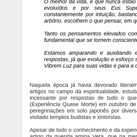
O melhor da vida, é que nunca estão
evoluídos e por seus Eus Sup
constantemente por intuição, bastan
arbítrio, escolhem o que pensar, em q
Tanto os pensamentos elevados com
fundamental que se tornem conscient
Estamos amparando e auxiliando 
respostas, já que evolução e esforço
Vibrem Luz para suas vidas e para a d
Naquela época já havia devorado literalm
artigos no campo da espiritualidade, estud
incessante por respostas de tudo o qu
(Experiência Quase Morte) em outubro de 
peregrinações em solo japonês por divers
visitado templos budistas e xintoístas.
Apesar de todo o conhecimento e da experiên
artigo da querida amiga Vera, que na m