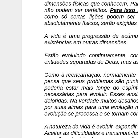
dimensões físicas que conhecem. Par
não podem ser perfeitos.
Para isso
como só certas lições podem ser 
absolutamente físicos, serão exigidas
A vida é uma progressão de acúmu
existências em outras dimensões.
Estão evoluindo continuamente, c
entidades separadas de Deus, mas a
Como a reencarnação, normalmente o
pensa que seus problemas são puniçõ
poderia estar mais longe do espír
necessárias para evoluir. Esses en
doloridas. Na verdade muitos desafi
por suas almas para uma evolução ma
evolução se processa e se tornam con
A natureza da vida é evoluir, expandir
Aceitar as dificuldades e transmutá-l