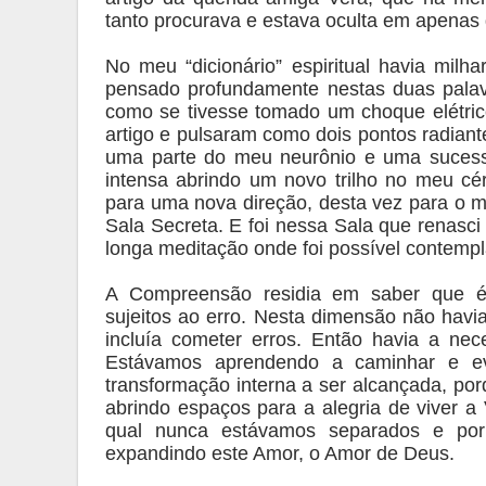
tanto procurava e estava oculta em apenas
No meu “dicionário” espiritual havia milh
pensado profundamente nestas duas palavr
como se tivesse tomado um choque elétri
artigo e pulsaram como dois pontos radian
uma parte do meu neurônio e uma sucess
intensa abrindo um novo trilho no meu cér
para uma nova direção, desta vez para o me
Sala Secreta. E foi nessa Sala que renasci
longa meditação onde foi possível contemp
A Compreensão residia em saber que ér
sujeitos ao erro. Nesta dimensão não havia
incluía cometer erros. Então havia a ne
Estávamos aprendendo a caminhar e evo
transformação interna a ser alcançada, p
abrindo espaços para a alegria de viver a
qual nunca estávamos separados e por 
expandindo este Amor, o Amor de Deus.