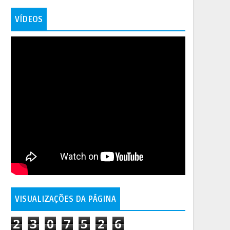
VÍDEOS
VISUALIZAÇÕES DA PÁGINA
2
3
0
7
5
2
6