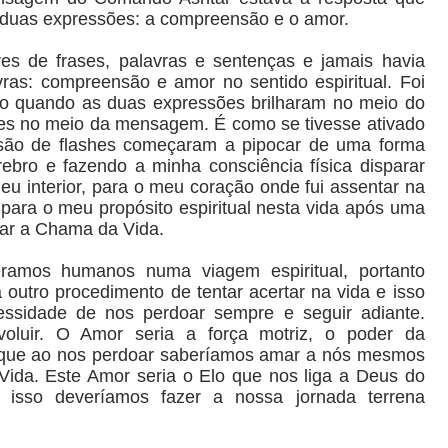
 duas expressões: a compreensão e o amor.
ares de frases, palavras e sentenças e jamais havia
as: compreensão e amor no sentido espiritual. Foi
co quando as duas expressões brilharam no meio do
tes no meio da mensagem. É como se tivesse ativado
ão de flashes começaram a pipocar de uma forma
ebro e fazendo a minha consciência física disparar
u interior, para o meu coração onde fui assentar na
 para o meu propósito espiritual nesta vida após uma
lar a Chama da Vida.
amos humanos numa viagem espiritual, portanto
 outro procedimento de tentar acertar na vida e isso
cessidade de nos perdoar sempre e seguir adiante.
luir. O Amor seria a força motriz, o poder da
orque ao nos perdoar saberíamos amar a nós mesmos
 Vida. Este Amor seria o Elo que nos liga a Deus do
isso deveríamos fazer a nossa jornada terrena