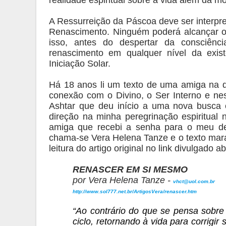
A Ressurreição da Páscoa deve ser interpr
Renascimento. Ninguém poderá alcançar 
isso, antes do despertar da consciênci
renascimento em qualquer nível da exi
Iniciação Solar.
Há 18 anos li um texto de uma amiga na q
conexão com o Divino, o Ser Interno e n
Ashtar que deu início a uma nova busca e
direção na minha peregrinação espiritual 
amiga que recebi a senha para o meu de
chama-se Vera Helena Tanze e o texto mar
leitura do artigo original no link divulgado a
RENASCER EM SI MESMO
por Vera Helena Tanze -
vhct@uol.com.br
http://www.sol777.net.br/ArtigosVera/renascer.htm
“Ao contrário do que se pensa sobre
ciclo, retornando à vida para corrigi