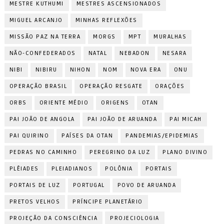
MESTRE KUTHUMI
MESTRES ASCENSIONADOS
MIGUEL ARCANJO
MINHAS REFLEXÕES
MISSÃO PAZ NA TERRA
MORGS
MPT
MURALHAS
NÃO-CONFEDERADOS
NATAL
NEBADON
NESARA
NIBI
NIBIRU
NIHON
NOM
NOVA ERA
ONU
OPERAÇÃO BRASIL
OPERAÇÃO RESGATE
ORAÇÕES
ORBS
ORIENTE MÉDIO
ORIGENS
OTAN
PAI JOÃO DE ANGOLA
PAI JOÃO DE ARUANDA
PAI MICAH
PAI QUIRINO
PAÍSES DA OTAN
PANDEMIAS/EPIDEMIAS
PEDRAS NO CAMINHO
PEREGRINO DA LUZ
PLANO DIVINO
PLÊIADES
PLEIADIANOS
POLÔNIA
PORTAIS
PORTAIS DE LUZ
PORTUGAL
POVO DE ARUANDA
PRETOS VELHOS
PRÍNCIPE PLANETÁRIO
PROJEÇÃO DA CONSCIÊNCIA
PROJECIOLOGIA