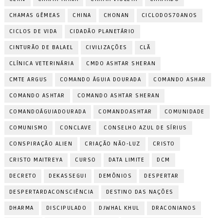
CHAMAS GÊMEAS
CHINA
CHONAN
CICLODOS70ANOS
CICLOS DE VIDA
CIDADÃO PLANETÁRIO
CINTURÃO DE BALAEL
CIVILIZAÇÕES
CLÃ
CLÍNICA VETERINÁRIA
CMDO ASHTAR SHERAN
CMTE ARGUS
COMANDO ÁGUIA DOURADA
COMANDO ASHAR
COMANDO ASHTAR
COMANDO ASHTAR SHERAN
COMANDOÁGUIADOURADA
COMANDOASHTAR
COMUNIDADE
COMUNISMO
CONCLAVE
CONSELHO AZUL DE SÍRIUS
CONSPIRAÇÃO ALIEN
CRIAÇÃO NÃO-LUZ
CRISTO
CRISTO MAITREYA
CURSO
DATA LIMITE
DCM
DECRETO
DEKASSEGUI
DEMÔNIOS
DESPERTAR
DESPERTARDACONSCIÊNCIA
DESTINO DAS NAÇÕES
DHARMA
DISCIPULADO
DJWHAL KHUL
DRACONIANOS