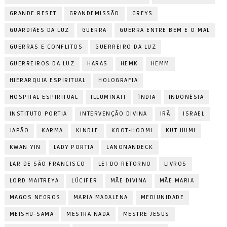
GRANDE RESET
GRANDEMISSÃO
GREYS
GUARDIÃES DA LUZ
GUERRA
GUERRA ENTRE BEM E O MAL
GUERRAS E CONFLITOS
GUERREIRO DA LUZ
GUERREIROS DA LUZ
HARAS
HEMK
HEMM
HIERARQUIA ESPIRITUAL
HOLOGRAFIA
HOSPITAL ESPIRITUAL
ILLUMINATI
ÍNDIA
INDONÉSIA
INSTITUTO PORTIA
INTERVENÇÃO DIVINA
IRÃ
ISRAEL
JAPÃO
KARMA
KINDLE
KOOT-HOOMI
KUT HUMI
KWAN YIN
LADY PORTIA
LANONANDECK
LAR DE SÃO FRANCISCO
LEI DO RETORNO
LIVROS
LORD MAITREYA
LÚCIFER
MÃE DIVINA
MÃE MARIA
MAGOS NEGROS
MARIA MADALENA
MEDIUNIDADE
MEISHU-SAMA
MESTRA NADA
MESTRE JESUS