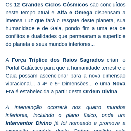
Os
12 Grandes Ciclos Cósmicos
são concluídos
neste tempo atual e
Alfa e Ômega
dispensam a
imensa Luz que fará o resgate deste planeta, sua
humanidade e de Gaia, pondo fim a uma era de
conflitos e dualidades que permearam a superfície
do planeta e seus mundos inferiores...
A
Força Tríplice dos Raios Sagrados
criam o
Portal Galáctico para que a humanidade terrestre e
Gaia possam ascencionar para a nova dimensão
vibracional... a 4ª e 5ª Dimensões... e uma
Nova
Era
é estabelecida a partir desta
Ordem Divina
...
A Intervenção ocorrerá nos quatro mundos
inferiores, incluindo o plano físico, onde um
Interventor Divino
já foi nomeado e promove a
execução sumária desta Ordem emitida pela