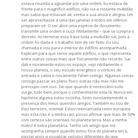
estava reunida a aguardar por uma ordem. Eu estava de
frente para o magnífico edifício, não via a restante multidão
mas sabia que estavam ali, sentia a sua ansia e alegria. Um
ser apresentasse a uma das janelas e todos em silêncio
preparam-se. O ser abre uma espécie de documento
transmite uma ordem e ouço nitidamente – que se cumpra o
decreto. Ao terminar esta frase toda a multidão sai, pois a
ordem foi dada e o trabalho tem de ser feito. Eu sou
chamada e vou para o interior do edifício acompanhada.
Explicam para que serve aquele edifício, o que representa
entre outras coisas mais que fisicamente não recordo. Sai
dali e novamente estou no espaço, vejo nitidamente o
nosso planeta, o seu escudo energético o vórtices de
entrada e saída e novamente falam comigo. Algumas coisas
consigo passar ao plano físico outras não mas não me
preocupo com isso. Sei que quando é necessário tudo
surge, tudo bem, porque o conhecimento esta lá. Nunca em
hipótese alguma estou sozinha. Sinto constantemente a
presença dos meus queridos amigos. Também eu sou de
Raiz terrestre, oriental. Estou reencarnada como europeia
mas esta não é a minha raiz, posso afirmar que mais de 50%
com certeza são orientais no planeta terra. Mas a minha
matriz é extra planetária. Tenho um amigo que me
acompanha sempre quando estou fora do planeta terra,
passei anos a visualizar veículos diferentes do que