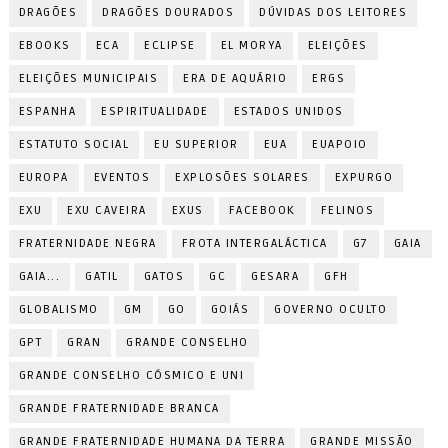
DRAGÕES
DRAGÕES DOURADOS
DÚVIDAS DOS LEITORES
EBOOKS
ECA
ECLIPSE
EL MORYA
ELEIÇÕES
ELEIÇÕES MUNICIPAIS
ERA DE AQUÁRIO
ERGS
ESPANHA
ESPIRITUALIDADE
ESTADOS UNIDOS
ESTATUTO SOCIAL
EU SUPERIOR
EUA
EUAPOIO
EUROPA
EVENTOS
EXPLOSÕES SOLARES
EXPURGO
EXU
EXU CAVEIRA
EXUS
FACEBOOK
FELINOS
FRATERNIDADE NEGRA
FROTA INTERGALÁCTICA
G7
GAIA
GAIA...
GATIL
GATOS
GC
GESARA
GFH
GLOBALISMO
GM
GO
GOIÁS
GOVERNO OCULTO
GPT
GRAN
GRANDE CONSELHO
GRANDE CONSELHO CÓSMICO E UNI
GRANDE FRATERNIDADE BRANCA
GRANDE FRATERNIDADE HUMANA DA TERRA
GRANDE MISSÃO