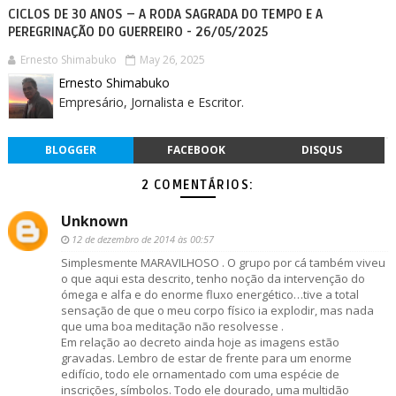
CICLOS DE 30 ANOS – A RODA SAGRADA DO TEMPO E A
PEREGRINAÇÃO DO GUERREIRO - 26/05/2025
Ernesto Shimabuko
May 26, 2025
Ernesto Shimabuko
Empresário, Jornalista e Escritor.
BLOGGER
FACEBOOK
DISQUS
2 COMENTÁRIOS:
Unknown
12 de dezembro de 2014 às 00:57
Simplesmente MARAVILHOSO . O grupo por cá também viveu
o que aqui esta descrito, tenho noção da intervenção do
ómega e alfa e do enorme fluxo energético…tive a total
sensação de que o meu corpo físico ia explodir, mas nada
que uma boa meditação não resolvesse .
Em relação ao decreto ainda hoje as imagens estão
gravadas. Lembro de estar de frente para um enorme
edifício, todo ele ornamentado com uma espécie de
inscrições, símbolos. Todo ele dourado, uma multidão