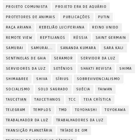
PROJETO COMUNISTA
PROJETO ERA DE AQUÁRIO
PROTETORES DE ANIMAIS
PUBLICAÇÕES
PUTIN
RAÇA ARIANA
REBELIÃO LUCIFERIANA
REINO UNIDO
REMOTE VIEW
REPTILIANOS
RÚSSIA
SAINT GERMAIN
SAMURAI
SAMURAI...
SANANDA KUMARA
SARA KALI
SENTINELAS DE GAIA
SERAMOR
SERVIDOR DA LUZ
SERVIDORES DA LUZ
SETÊNIOS
SHAKTI REVISTA
SHIMA
SHIMA&REE
SHIVA
SÍRIUS
SOBREVIVENCIALISMO
SOCIALISMO
SOLO SAGRADO
SUÉCIA
TAIWAN
TAUCETIAN
TAUCETIANOS
TCC
TEIA CRÍSTICA
TELEGRAM
TEMPLOS
TMD
TOYOHASHI
TOYOKAWA
TRABALHADOR DA LUZ
TRABALHADORES DA LUZ
TRANSIÇÃO PLANETÁRIA
TRÍADE DE OM