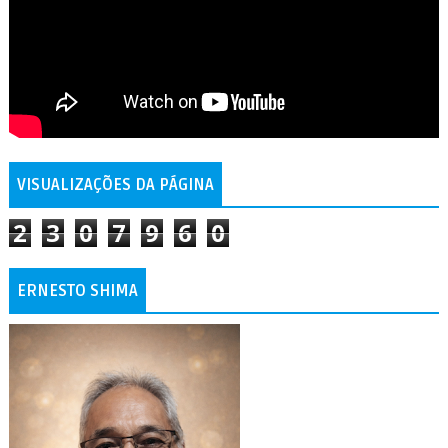
VISUALIZAÇÕES DA PÁGINA
2
3
0
7
9
6
0
ERNESTO SHIMA