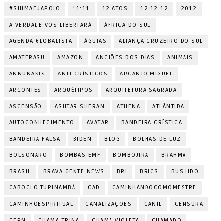
#SHIMAEUAPOIO
11:11
12 ATOS
12.12.12
2012
A VERDADE VOS LIBERTARÁ
ÁFRICA DO SUL
AGENDA GLOBALISTA
ÁGUIAS
ALIANÇA CRUZEIRO DO SUL
AMATERASU
AMAZON
ANCIÕES DOS DIAS
ANIMAIS
ANNUNAKIS
ANTI-CRÍSTICOS
ARCANJO MIGUEL
ARCONTES
ARQUÉTIPOS
ARQUITETURA SAGRADA
ASCENSÃO
ASHTAR SHERAN
ATHENA
ATLÂNTIDA
AUTOCONHECIMENTO
AVATAR
BANDEIRA CRÍSTICA
BANDEIRA FALSA
BIDEN
BLOG
BOLHAS DE LUZ
BOLSONARO
BOMBAS EMF
BOMBOJIRA
BRAHMA
BRASIL
BRAVA GENTE NEWS
BRI
BRICS
BUSHIDO
CABOCLO TUPINAMBÁ
CAD
CAMINHANDOCOMOMESTRE
CAMINHOESPIRITUAL
CANALIZAÇÕES
CANIL
CENSURA
CERN
CHAMA TRINA
CHAMA VIOLETA
CHAMADO