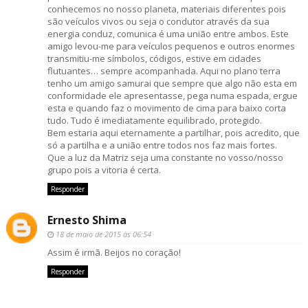
conhecemos no nosso planeta, materiais diferentes pois
são veículos vivos ou seja o condutor através da sua
energia conduz, comunica é uma união entre ambos. Este
amigo levou-me para veículos pequenos e outros enormes
transmitiu-me símbolos, códigos, estive em cidades
flutuantes… sempre acompanhada. Aqui no plano terra
tenho um amigo samurai que sempre que algo não esta em
conformidade ele apresentasse, pega numa espada, ergue
esta e quando faz o movimento de cima para baixo corta
tudo. Tudo é imediatamente equilibrado, protegido.
Bem estaria aqui eternamente a partilhar, pois acredito, que
só a partilha e a união entre todos nos faz mais fortes.
Que a luz da Matriz seja uma constante no vosso/nosso
grupo pois a vitoria é certa.
Responder
Ernesto Shima
18 de maio de 2015 às 06:54
Assim é irmã. Beijos no coração!
Responder