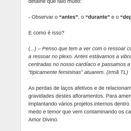
detalhe que falo muito:
- Observar o
“antes”
, o
“durante”
e o
“de
E como é isso?
(
...) – Penso que tem a ver com o ressoar c
a ressoar no plexo. Antes estávamos a vibr
centradas no nosso cardíaco e passamos a
“tipicamente femininas” atuarem. (Irmã TL)
As perdas de laços afetivos e de relaciona
gravidades destes afloramentos. Para ame
implantando vários projetos internos dentro
medo e temor que vem contaminando os ca
Amor Divino.