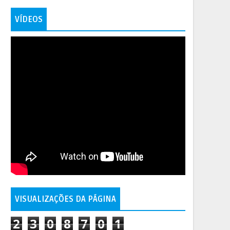
VÍDEOS
VISUALIZAÇÕES DA PÁGINA
2
3
0
8
7
0
1