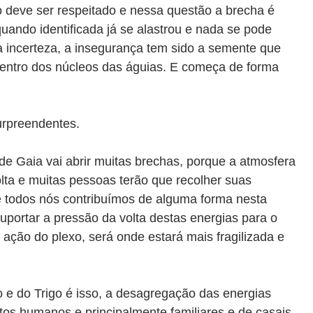
rio deve ser respeitado e nessa questão a brecha é
uando identificada já se alastrou e nada se pode
a incerteza, a insegurança tem sido a semente que
entro dos núcleos das águias. E começa de forma
surpreendentes.
e Gaia vai abrir muitas brechas, porque a atmosfera
olta e muitas pessoas terão que recolher suas
e todos nós contribuímos de alguma forma nesta
suportar a pressão da volta destas energias para o
ação do plexo, será onde estará mais fragilizada e
e do Trigo é isso, a desagregação das energias
ntos humanos e principalmente familiares e de casais.