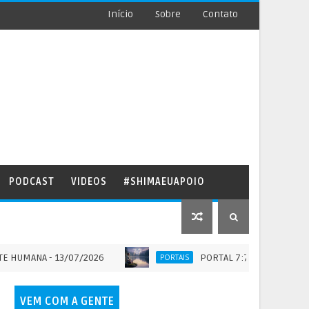
Início
Sobre
Contato
PODCAST
VIDEOS
#SHIMAEUAPOIO
A - 13/07/2026
PORTAL 7:7 - QUANDO A ETERNIDA
PORTAIS
VEM COM A GENTE