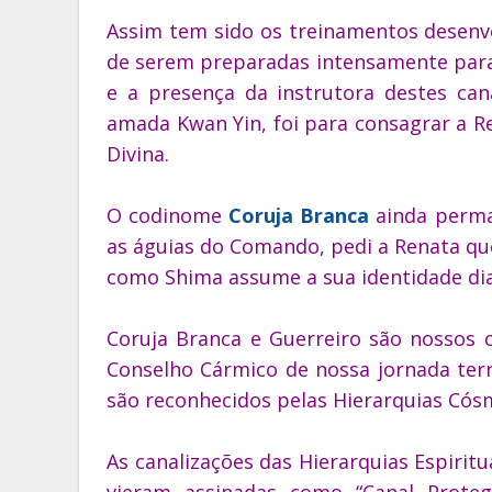
Assim tem sido os treinamentos desenvo
de serem preparadas intensamente para 
e a presença da instrutora destes ca
amada Kwan Yin, foi para consagrar a R
Divina.
O codinome
Coruja Branca
ainda perman
as águias do Comando, pedi a Renata qu
como Shima assume a sua identidade dian
Coruja Branca e Guerreiro são nossos 
Conselho Cármico de nossa jornada terr
são reconhecidos pelas Hierarquias Cósm
As canalizações das Hierarquias Espirit
vieram assinadas como “Canal Prote