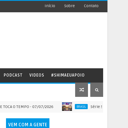
Início
Sobre
Contato
PODCAST
VIDEOS
#SHIMAEUAPOIO
O TEMPO - 07/07/2026
Série SOLO SAGRADO DO BRAS
BRASIL
VEM COM A GENTE