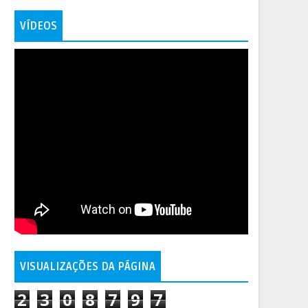
VÍDEOS
VISUALIZAÇÕES DA PÁGINA
2
3
0
8
7
9
7