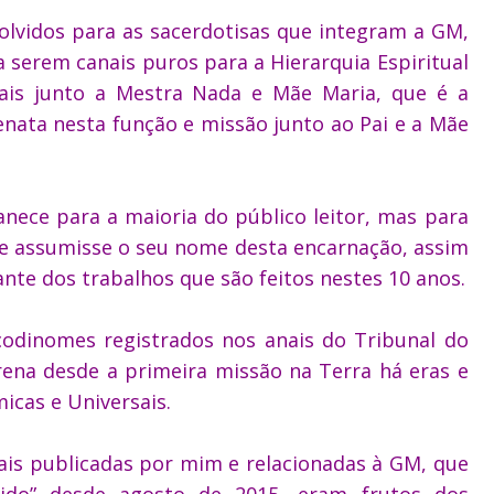
lvidos para as sacerdotisas que integram a GM,
serem canais puros para a Hierarquia Espiritual
nais junto a Mestra Nada e Mãe Maria, que é a
enata nesta função e missão junto ao Pai e a Mãe
ece para a maioria do público leitor, mas para
e assumisse o seu nome desta encarnação, assim
te dos trabalhos que são feitos nestes 10 anos.
codinomes registrados nos anais do Tribunal do
ena desde a primeira missão na Terra há eras e
icas e Universais.
uais publicadas por mim e relacionadas à GM, que
gido” desde agosto de 2015, eram frutos dos