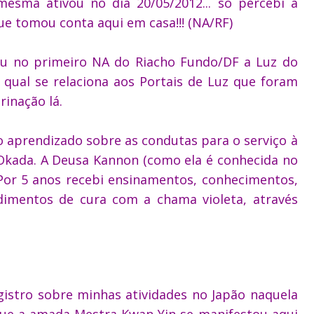
mesma ativou no dia 20/05/2012... só percebi a
ue tomou conta aqui em casa!!! (NA/R
F)
ou no primeiro NA do Riacho Fundo/DF a Luz do
o qual se relaciona aos Portais de Luz que foram
inação lá.
o aprendizado sobre as condutas para o serviço à
Okada. A Deusa Kannon (como ela é conhecida no
. Por 5 anos recebi ensinamentos, conhecimentos,
dimentos de cura com a chama violeta, através
egistro sobre minhas atividades no Japão naquela
que a amada Mestra Kwan Yin se manifestou aqui