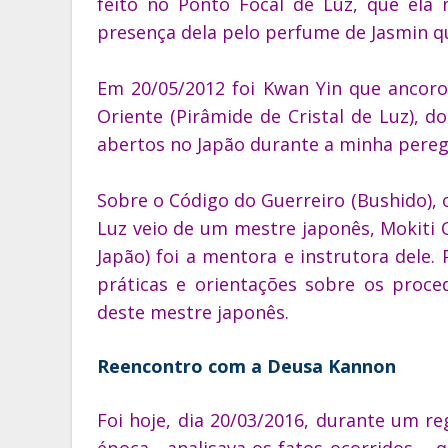
feito no Ponto Focal de Luz, que ela 
presença dela pelo perfume de Jasmin q
Em
20/05/2012 foi Kwan Yin que ancor
Oriente (Pirâmide de Cristal de Luz), d
abertos no Japão durante a minha peregr
Sobre o Código do Guerreiro (Bushido), 
Luz veio de um mestre japonês, Mokiti 
Japão) foi a mentora e instrutora dele
práticas e orientações sobre os proce
deste mestre japonês.
Reencontro com a Deusa Kannon
Foi hoje, dia 20/03/2016, durante um r
época - analisava
os fatos ocorridos -
, 